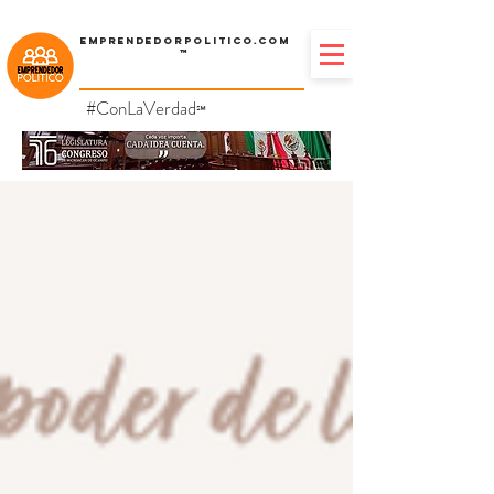
Emprendedorpolitico.com
™
#ConLaVerdad
℠