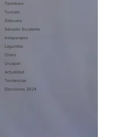
Tarímbaro
Turicato
Zitácuaro
Salvador Escalante
Indaparapeo
Lagunillas
Charo
Uruapan
Actualidad
Tendencias
Elecciones 2024