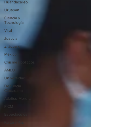
Huandacareo
Uruapan
Ciencia y
Tecnología
Viral
Justicia
Zitácuaro
México
Chismes políticos
AMLO
Universidad
Denuncia
Ciudadana
Atlético Morelia
FICM
Espectáculos
Kultura Pop