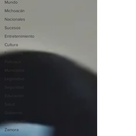
Mundo
Michoacán
Nacionales
Sucesos
Entretenimiento
Cultura
Economía
Policíaca
Municipios
Legislativo
Seguridad
Educación
Salud
Gobierno
Guanajuato
Zamora