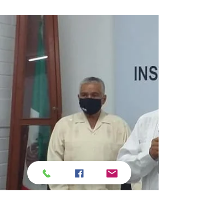
Apatzingán
#Michoacán | 🗣📣 Con 18 mil 228 votos, la
abanderada del Equipo por Michoacán se
convertirá en la representante de
Apatzingán,...