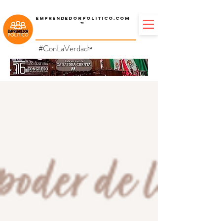
Emprendedorpolitico.com
™
#ConLaVerdad
℠