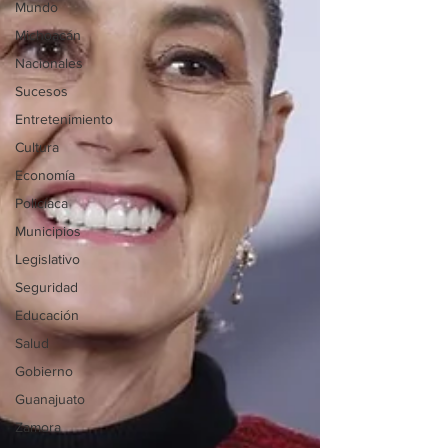
Mundo
Michoacán
Nacionales
Sucesos
Entretenimiento
Cultura
Economía
Policíaca
Municipios
Legislativo
Seguridad
Educación
Salud
Gobierno
Guanajuato
Zamora