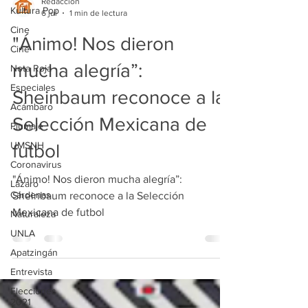
Kultura Pop
Redacción
Cine
6 jul
1 min de lectura
Cine
"Ánimo! Nos dieron
Nota Roja
Especiales
mucha alegría”:
Acámbaro
Sheinbaum reconoce a la
Plumaje
Selección Mexicana de
UMSNH
Coronavirus
futbol
Lázaro
Cárdenas
"Ánimo! Nos dieron mucha alegría”:
Naturaleza
Sheinbaum reconoce a la Selección
UNLA
Mexicana de futbol
Apatzingán
Entrevista
Elecciones
2021