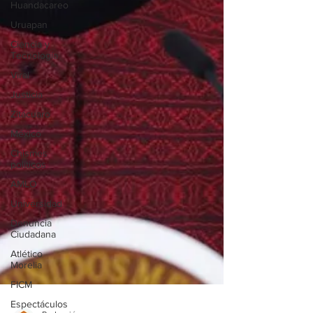
Huandacareo
Uruapan
Ciencia y
Tecnología
Viral
Justicia
Zitácuaro
México
Chismes
políticos
AMLO
Universidad
Denuncia
Ciudadana
Atlético
Morelia
FICM
Espectáculos