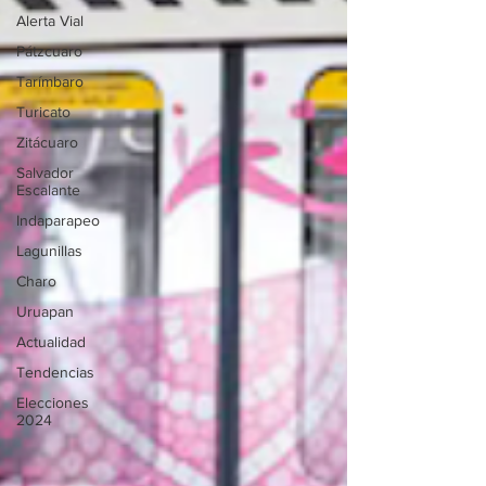
Alerta Vial
Pátzcuaro
Tarímbaro
Turicato
Zitácuaro
Salvador
Escalante
Indaparapeo
Lagunillas
Charo
Uruapan
Actualidad
Tendencias
Elecciones
2024