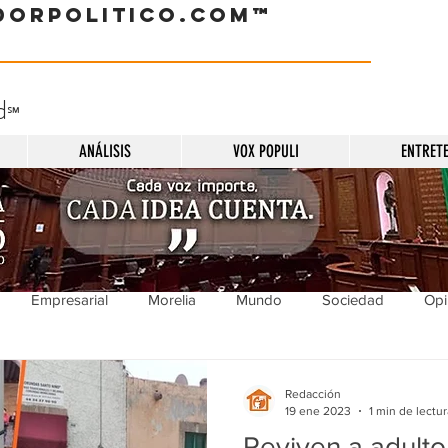
dorpolitico.com™
d
℠
ANÁLISIS
VOX POPULI
ENTRET
Empresarial
Morelia
Mundo
Sociedad
Opi
Sucesos
Entretenimiento
Cultura
Economía
Pol
Redacción
19 ene 2023
1 min de lectur
Reviven a adulto