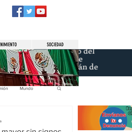
ENIMIENTO
SOCIEDAD
nión
Mundo
icíaca
Municipios
a
 mayor sin signos