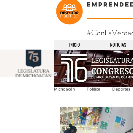
Emprende
#ConLaVerda
INICIO
NOTICIAS
Michoacán
Política
Deportes
Michoacán
Nacionales