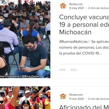
Redacción
9 may 2021
2 min de lectur
Concluye vacuna
19 a personal ed
Michoacán
#BuenasNoticias | ️ Se aplicar
número de personas; Los doc
la prueba del COVID-19...
Redacción
11 mar 2021
2 min de lectur
Aficionado del M