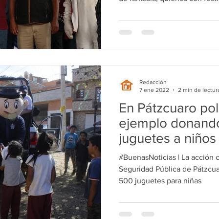
Redacción
7 ene 2022
2 min de lectur
En Pátzcuaro pol
ejemplo donando
juguetes a niños
#BuenasNoticias | La acción coordinada por el Director de
Seguridad Pública de Pátzcuar
500 juguetes para niñas