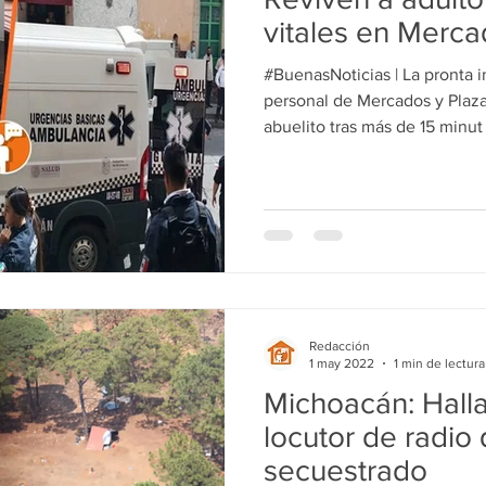
ducación
Salud
Gobierno
Guanajuato
Zamora
vitales en Merc
#BuenasNoticias | La pronta intervención de la doctora y
a
Viral
Justicia
Zitácuaro
México
personal de Mercados y Plaza
abuelito tras más de 15 minut
Redacción
1 may 2022
1 min de lectura
Michoacán: Halla
locutor de radio
secuestrado