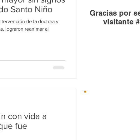
Huandacareo
ado Santo Niño
Gracias por se
visitante #
s, lograron reanimar al
Desde el 01/Ene/2
Te
recomenda
n con vida a
 que fue