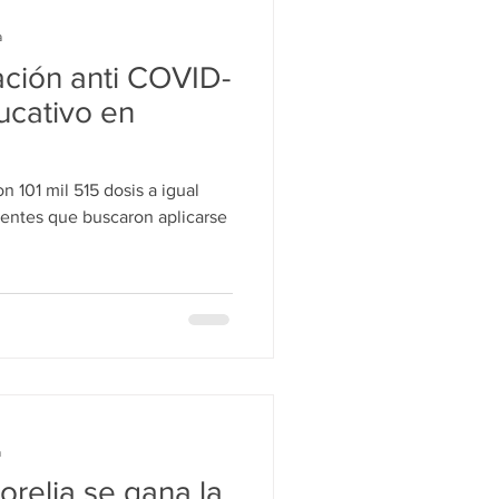
a
ción anti COVID-
ucativo en
on 101 mil 515 dosis a igual
entes que buscaron aplicarse
a
orelia se gana la