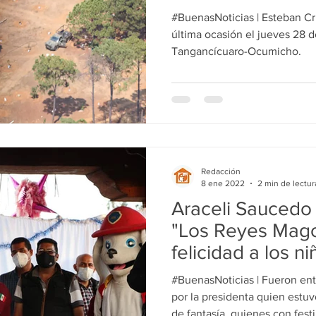
#BuenasNoticias | Esteban Cr
última ocasión el jueves 28 de
Tangancícuaro-Ocumicho.
Redacción
8 ene 2022
2 min de lectur
Araceli Saucedo
"Los Reyes Mago
felicidad a los n
Escalante.
#BuenasNoticias | Fueron en
por la presidenta quien est
de fantasía, quienes con festi