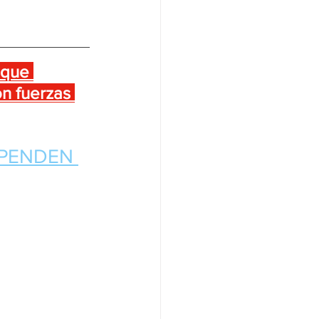
 que 
on fuerzas 
SPENDEN 