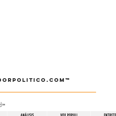
dorpolitico.com™
d
℠
ANÁLISIS
VOX POPULI
ENTRET