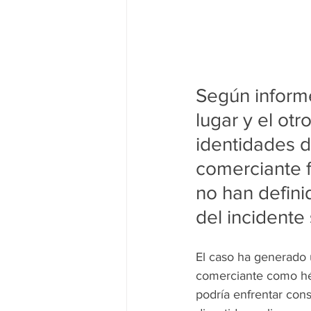
Según informe
lugar y el otr
identidades d
comerciante f
no han defini
del incidente 
El caso ha generado 
comerciante como hér
podría enfrentar con