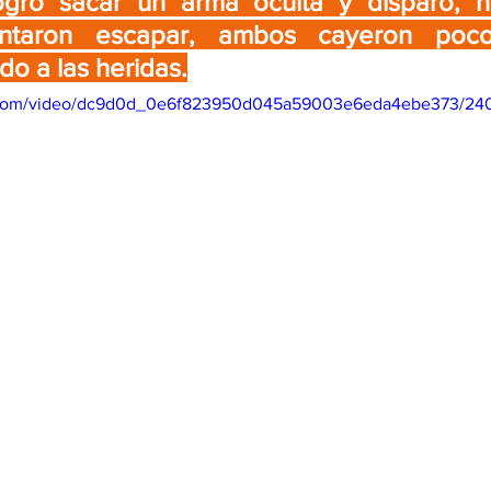
ogró sacar un arma oculta y disparó, hir
ntaron escapar, ambos cayeron poco
o a las heridas.
tic.com/video/dc9d0d_0e6f823950d045a59003e6eda4ebe373/240