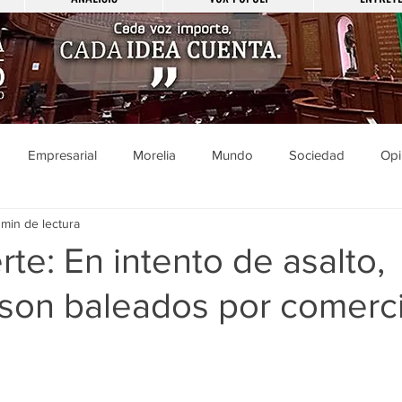
Empresarial
Morelia
Mundo
Sociedad
Opi
 min de lectura
Sucesos
Entretenimiento
Cultura
Economía
Pol
rte: En intento de asalto,
 son baleados por comerc
ducación
Salud
Gobierno
Guanajuato
Zamora
a
Viral
Justicia
Zitácuaro
México