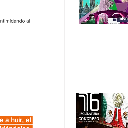
ntimidando al 
a huir, el 