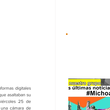
Desde el 01/Ene/2
Te
recomenda
formas digitales 
ue asaltaban su 
iércoles 25 de 
 una cámara de 