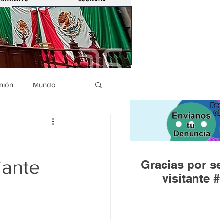
nión
Mundo
icíaca
Municipios
iante
Gracias por se
Huandacareo
visitante #