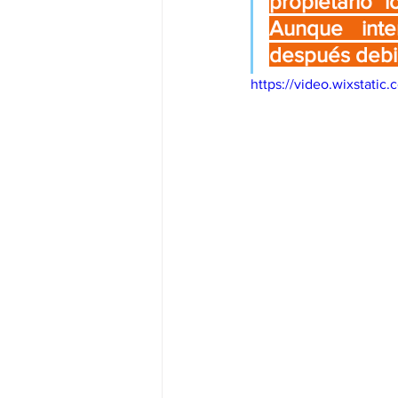
propietario l
Aunque inte
después debid
https://video.wixsta