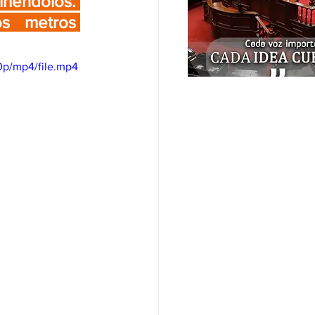
iéndolos. 
s metros 
p/mp4/file.mp4