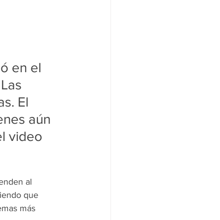
ó en el 
 Las 
s. El 
enes aún 
l video 
enden al 
riendo que 
temas más 