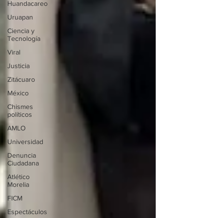
Huandacareo
Uruapan
Ciencia y
Tecnología
Viral
Justicia
Zitácuaro
México
Chismes
políticos
AMLO
Universidad
Denuncia
Ciudadana
Atlético
Morelia
FICM
Espectáculos