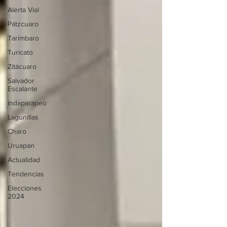
Alerta Vial
Pátzcuaro
Tarímbaro
Turicato
Zitácuaro
Salvador
Escalante
Indaparapeo
Lagunillas
Charo
Uruapan
Actualidad
Tendencias
Elecciones
2024