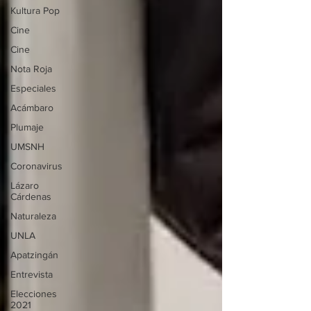
Kultura Pop
Cine
Cine
Nota Roja
Especiales
Acámbaro
Plumaje
UMSNH
Coronavirus
Lázaro
Cárdenas
Naturaleza
UNLA
Apatzingán
Entrevista
Elecciones
2021