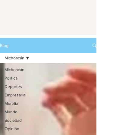
Blog
Michoacán
Michoacán
Política
Deportes
Empresarial
Morelia
Mundo
Sociedad
Opinión