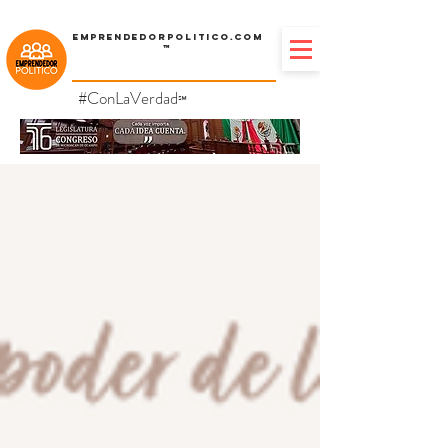
Emprendedorpolitico.com
™
#ConLaVerdad
℠