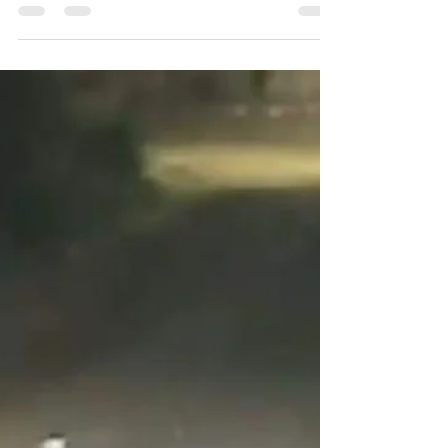
Morelia: Hallan cadáver putrefacto de una
mujer en departamento de Villas del Pedregal