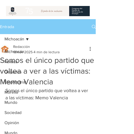
Entrada
Michoacán
Redacción
Michoacán
18 nov 2025
4 min de lectura
Somos el único partido que
Política
voltea a ver a las víctimas:
Deportes
Memo Valencia
Empresarial
Somos el único partido que voltea a ver 
Morelia
a las víctimas: Memo Valencia
Mundo
Sociedad
Opinión
Mundo