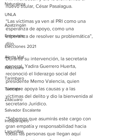
Naturaleza
nuevo titular, César Pasalagua.
UNLA
“Las víctimas ya ven al PRI como una 
Apatzingán
esperanza de apoyo, como una 
Entrevista
esperanza de resolver su problemática”, 
dijo.
Elecciones 2021
Alerta Vial
Durante su intervención, la secretaria 
general, Yadira Guerrero Huerta, 
Pátzcuaro
reconoció el liderazgo social del 
Tarímbaro
presidente Memo Valencia, quien 
siempre apoya las causas y a las 
Turicato
víctimas del delito y dio la bienvenida al 
Zitácuaro
secretario Jurídico.
Salvador Escalante
“Sabemos que asumirás este cargo con 
Indaparapeo
gran empatía y responsabilidad hacia 
Lagunillas
todas las personas que llegan aquí 