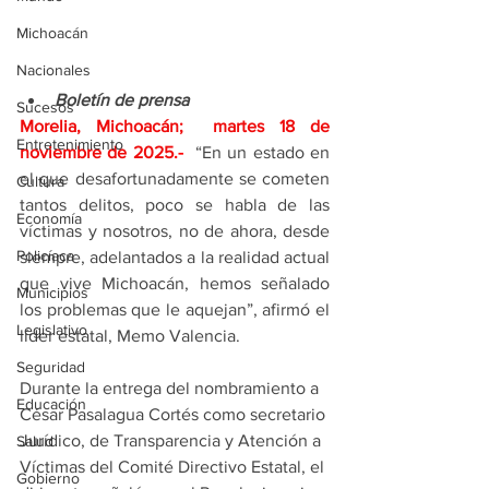
Michoacán
Nacionales
Boletín de prensa
Sucesos
Morelia, Michoacán;  martes 18 de 
Entretenimiento
noviembre de 2025
.- 
 “En un estado en 
el que desafortunadamente se cometen 
Cultura
tantos delitos, poco se habla de las 
Economía
víctimas y nosotros, no de ahora, desde 
Policíaca
siempre, adelantados a la realidad actual 
que vive Michoacán, hemos señalado 
Municipios
los problemas que le aquejan”, afirmó el 
Legislativo
líder estatal, Memo Valencia.
Seguridad
Durante la entrega del nombramiento a 
Educación
César Pasalagua Cortés como secretario 
Jurídico, de Transparencia y Atención a 
Salud
Víctimas del Comité Directivo Estatal, el 
Gobierno