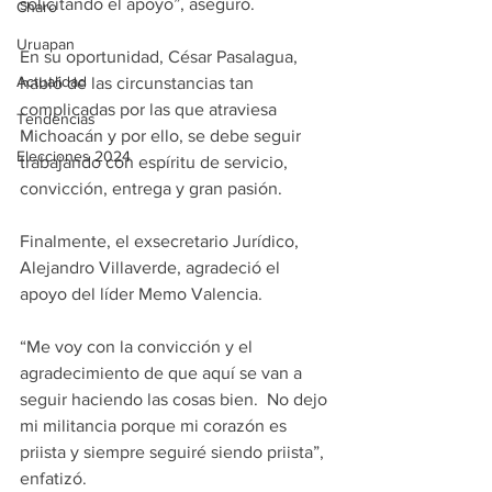
solicitando el apoyo”, aseguró. 
Charo
Uruapan
En su oportunidad, César Pasalagua, 
Actualidad
habló de las circunstancias tan 
complicadas por las que atraviesa 
Tendencias
Michoacán y por ello, se debe seguir 
Elecciones 2024
trabajando con espíritu de servicio, 
convicción, entrega y gran pasión.
Finalmente, el exsecretario Jurídico, 
Alejandro Villaverde, agradeció el 
apoyo del líder Memo Valencia.
“Me voy con la convicción y el 
agradecimiento de que aquí se van a 
seguir haciendo las cosas bien.  No dejo 
mi militancia porque mi corazón es 
priista y siempre seguiré siendo priista”, 
enfatizó.