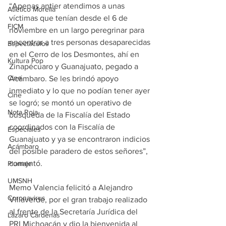
“Apenas antier atendimos a unas 
Atlético Morelia
víctimas que tenían desde el 6 de 
FICM
noviembre en un largo peregrinar para 
encontrar a tres personas desaparecidas 
Espectáculos
en el Cerro de los Desmontes, ahí en 
Kultura Pop
Zinapécuaro y Guanajuato, pegado a 
Cine
Acámbaro. Se les brindó apoyo 
inmediato y lo que no podían tener ayer 
Cine
se logró; se montó un operativo de 
Nota Roja
búsqueda de la Fiscalía del Estado 
coordinados con la Fiscalía de 
Especiales
Guanajuato y ya se encontraron indicios 
Acámbaro
del posible paradero de estos señores”, 
comentó.
Plumaje
UMSNH
Memo Valencia felicitó a Alejandro 
Coronavirus
Villaverde, por el gran trabajo realizado 
al frente de la Secretaría Jurídica del 
Lázaro Cárdenas
PRI Michoacán y dio la bienvenida al 