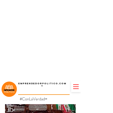
Emprendedorpolitico.com
™
#ConLaVerdad
℠