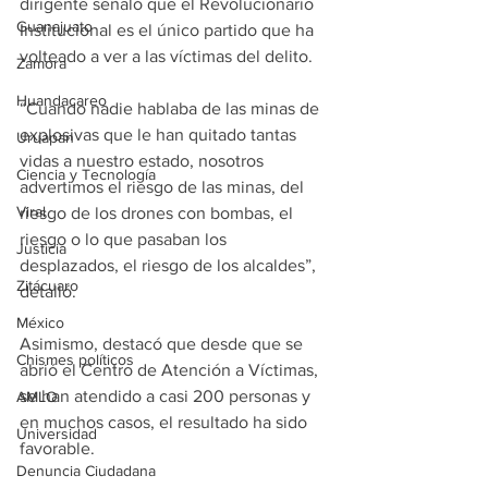
dirigente señaló que el Revolucionario 
Guanajuato
Institucional es el único partido que ha 
volteado a ver a las víctimas del delito.
Zamora
Huandacareo
“Cuando nadie hablaba de las minas de 
explosivas que le han quitado tantas 
Uruapan
vidas a nuestro estado, nosotros 
Ciencia y Tecnología
advertimos el riesgo de las minas, del 
Viral
riesgo de los drones con bombas, el 
riesgo o lo que pasaban los 
Justicia
desplazados, el riesgo de los alcaldes”, 
Zitácuaro
detalló.
México
Asimismo, destacó que desde que se 
Chismes políticos
abrió el Centro de Atención a Víctimas, 
se han atendido a casi 200 personas y 
AMLO
en muchos casos, el resultado ha sido 
Universidad
favorable.
Denuncia Ciudadana