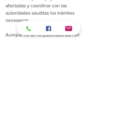
afectadas y coordinar con las 
autoridades sauditas los trámites 
necesarios.
Aunque no se ha publicado aún un 
listado oficial de las víctimas, los 
informes preliminares sugieren que la 
gran mayoría eran ciudadanos indios. 
De las 46 personas que viajaban en el 
autobús, solo una sobrevivió, mientras 
que las otras 45 habrían perdido la vida 
debido al grave impacto entre las dos 
unidades.
Si te intereso esta noticia, ¡Compártela 
con tus amigos o en tus redes sociales!