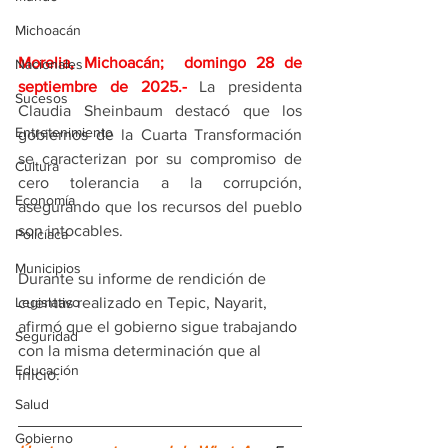
Michoacán
Morelia, Michoacán;  domingo 28 de 
Nacionales
septiembre de 2025
.- 
La presidenta 
Sucesos
Claudia Sheinbaum destacó que los 
Entretenimiento
gobiernos de la Cuarta Transformación 
se caracterizan por su compromiso de 
Cultura
cero tolerancia a la corrupción, 
Economía
asegurando que los recursos del pueblo 
son intocables.
Policíaca
Municipios
Durante su informe de rendición de 
cuentas realizado en Tepic, Nayarit, 
Legislativo
afirmó que el gobierno sigue trabajando 
Seguridad
con la misma determinación que al 
Educación
inicio.
Salud
Gobierno