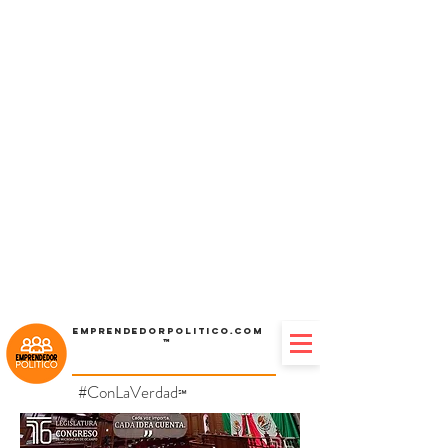
Emprendedorpolitico.com
™
#ConLaVerdad
℠