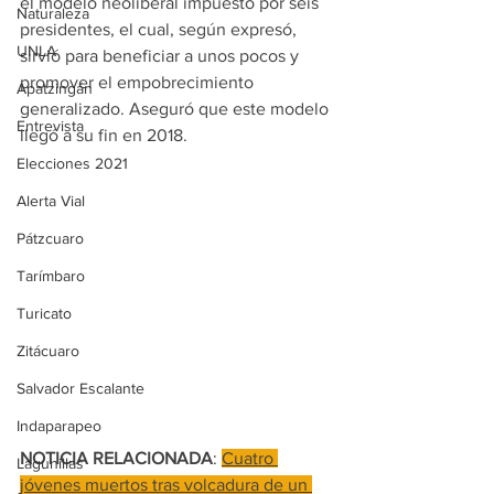
el modelo neoliberal impuesto por seis 
Naturaleza
presidentes, el cual, según expresó, 
UNLA
sirvió para beneficiar a unos pocos y 
promover el empobrecimiento 
Apatzingán
generalizado. Aseguró que este modelo 
Entrevista
llegó a su fin en 2018.
Elecciones 2021
Alerta Vial
Pátzcuaro
Tarímbaro
Turicato
Zitácuaro
Salvador Escalante
Indaparapeo
NOTICIA RELACIONADA
: 
Cuatro 
Lagunillas
jóvenes muertos tras volcadura de un 