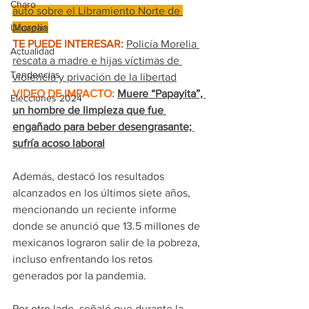
Charo
auto sobre el Libramiento Norte de 
Morelia
Uruapan
TE PUEDE INTERESAR:
Policía Morelia 
Actualidad
rescata a madre e hijas víctimas de 
Tendencias
violencia y privación de la libertad
VIDEO DE IMPACTO:
Muere “Papayita”, 
Elecciones 2024
un hombre de limpieza que fue 
engañado para beber desengrasante; 
sufría acoso laboral
Además, destacó los resultados 
alcanzados en los últimos siete años, 
mencionando un reciente informe 
donde se anunció que 13.5 millones de 
mexicanos lograron salir de la pobreza, 
incluso enfrentando los retos 
generados por la pandemia.
Por otro lado, señaló que durante la 