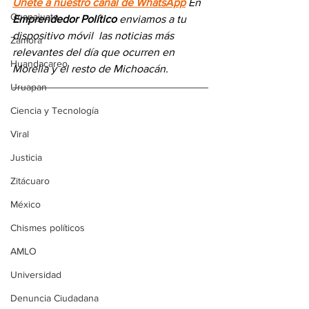
Únete a nuestro canal de WhatsApp
 En 
Guanajuato
Emprendedor Político
 enviamos a 
tu 
dispositivo móvil 
las noticias más 
Zamora
relevantes del día
 que ocurren en 
Huandacareo
Morelia y el resto de Michoacán.
Uruapan
Ciencia y Tecnología
Viral
Justicia
Zitácuaro
México
Chismes políticos
AMLO
Universidad
Denuncia Ciudadana