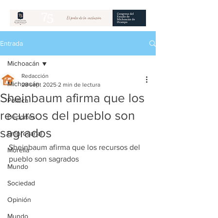
Entrada
Michoacán
Redacción
Michoacán
28 sept 2025
2 min de lectura
Sheinbaum afirma que los
Política
recursos del pueblo son
Deportes
sagrados
Empresarial
Sheinbaum afirma que los recursos del 
Morelia
pueblo son sagrados
Mundo
Sociedad
Opinión
Mundo