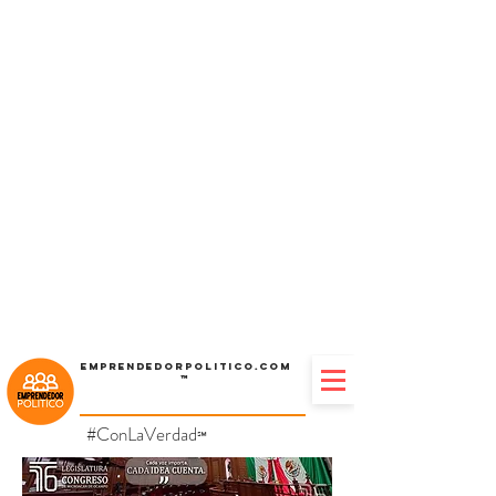
Emprendedorpolitico.com
™
#ConLaVerdad
℠