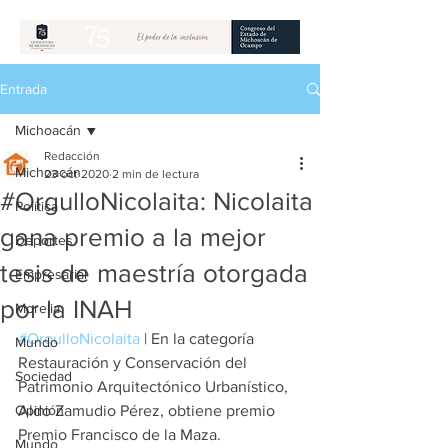
Entrada
Michoacán
Redacción
Michoacán
23 oct 2020
2 min de lectura
#OrgulloNicolaita: Nicolaita
Política
gana premio a la mejor
Deportes
tesis de maestría otorgada
Empresarial
por la INAH
Morelia
#OrgulloNicolaita
 | En la categoría 
Mundo
Restauración y Conservación del 
Sociedad
Patrimonio Arquitectónico Urbanístico, 
Opinión
Aldo Zamudio Pérez, obtiene premio 
Premio Francisco de la Maza.
Mundo