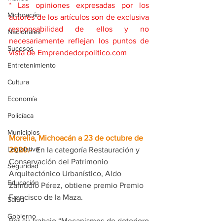
* Las opiniones expresadas por los 
Michoacán
autores de los artículos son de exclusiva 
responsabilidad de ellos y no 
Nacionales
necesariamente reflejan los puntos de 
Sucesos
vista de Emprendedorpolitico.com
Entretenimiento
Cultura
Economía
Policíaca
Municipios
Morelia, Michoacán a 23 de octubre de 
Legislativo
2020.- 
 En la categoría Restauración y 
Conservación del Patrimonio 
Seguridad
Arquitectónico Urbanístico, Aldo 
Educación
Zamudio Pérez, obtiene premio Premio 
Francisco de la Maza. 
Salud
Gobierno
Por su trabajo “Mecanismos de deterioro 