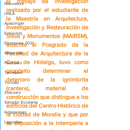
El trabajo de investigación 
Naturaleza
realizado por el estudiante de 
UNLA
la Maestría en Arquitectura, 
Apatzingán
Investigación y Restauración de 
Entrevista
Sitios y Monumentos (MAIRSM), 
Elecciones 2021
adscrito al Posgrado de la 
Facultad de Arquitectura de la 
Alerta Vial
Casa de Hidalgo, tuvo como 
Pátzcuaro
propósito determinar el 
Tarímbaro
deterioro de la ignimbrita 
Turicato
(cantera), material de 
Zitácuaro
construcción que distingue a los 
Salvador Escalante
edificios del Centro Histórico de 
Indaparapeo
la ciudad de Morelia y que por 
Lagunillas
su exposición a la intemperie a 