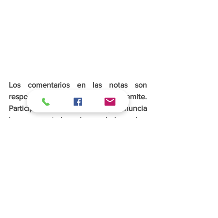
Los comentarios en las notas son 
responsabilidad de quien los emite. 
Participa responsablemente y denuncia 
los comentarios inapropiados. Los 
comentarios ofensivos o que sean 
denunciados por los usuarios se 
eliminarán de inmediato.
Mundo
Nacionales
Sucesos