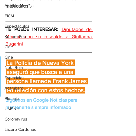
Atlético Morelia
mexicanos”.
FICM
Espectáculos
TE PUEDE INTERESAR: 
Diputados de 
Kultura Pop
Morena dan su respaldo a Giulianna 
Bugarini
Cine
Cine
La Policía de Nueva York 
Nota Roja
aseguró que busca a una 
Especiales
persona llamada Frank James 
Acámbaro
en relación con estos hechos.
Plumaje
Síguenos en Google Noticias para 
mantenerte siempre informado
UMSNH
Coronavirus
Lázaro Cárdenas