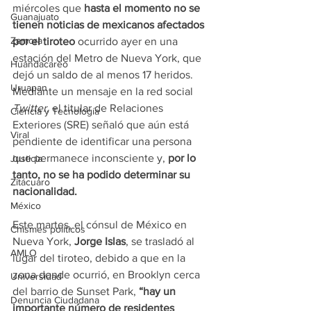
miércoles que 
hasta el momento no se 
Guanajuato
tienen noticias de mexicanos afectados 
Zamora
por el tiroteo
 ocurrido ayer en una 
estación del Metro de Nueva York, que 
Huandacareo
dejó un saldo de al menos 17 heridos.
Uruapan
Mediante un mensaje en la red social 
Twitter
, el titular de Relaciones 
Ciencia y Tecnología
Exteriores (SRE) señaló que aún está 
Viral
pendiente de identificar una persona 
que permanece inconsciente y, 
por lo 
Justicia
tanto, no se ha podido determinar su 
Zitácuaro
nacionalidad.
México
Este martes, el cónsul de México en 
Chismes políticos
Nueva York,
 Jorge Islas
, se trasladó al 
AMLO
lugar del tiroteo, debido a que en la 
zona donde ocurrió, en Brooklyn cerca 
Universidad
del barrio de Sunset Park,
 “hay un 
Denuncia Ciudadana
importante número de residentes 