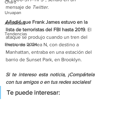
Charo
mensaje de 
Twitter.
Uruapan
Añadió que Frank James estuvo en la 
Actualidad
lista de terroristas del FBI hasta 2019
. El 
Tendencias
ataque se produjo cuando un tren del 
Elecciones 2024
metro de la línea N, con destino a 
Manhattan, entraba en una estación del 
barrio de Sunset Park, en Brooklyn.
Si te intereso esta noticia, ¡Compártela 
con tus amigos o en tus redes sociales!
Te puede interesar: