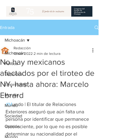
Entrada
Michoacán
Redacción
Michoacán
13 abr 2022
2 min de lectura
No hay mexicanos
Política
afectados por el tiroteo de
Deportes
NY, hasta ahora: Marcelo
Empresarial
Ebrard
Morelia
#M
undo 
| 
El titular de Relaciones 
Mundo
Exteriores aseguró que aún falta una 
Sociedad
persona por identificar que permanece 
Opinión
inconsciente, por lo que no es posible 
determinar su nacionalidad por el 
Mundo