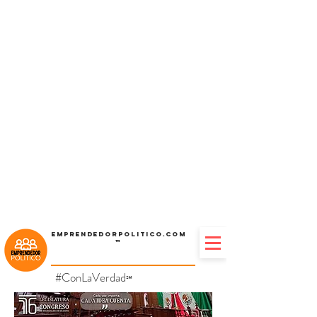
Emprendedorpolitico.com
™
#ConLaVerdad
℠