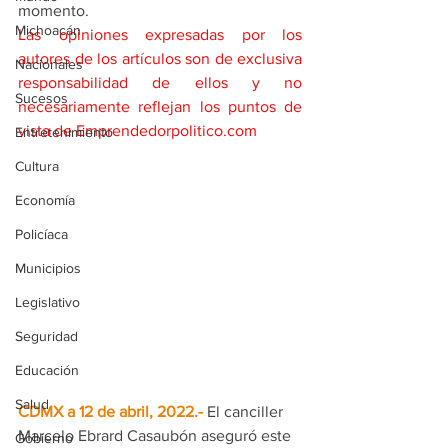
momento.
Michoacán
Las opiniones expresadas por los 
autores de los artículos son de exclusiva 
Nacionales
responsabilidad de ellos y no 
Sucesos
necesariamente reflejan los puntos de 
vista de Emprendedorpolitico.com
Entretenimiento
Cultura
Economía
Policíaca
Municipios
Legislativo
Seguridad
Educación
Salud
CDMX a 12 de abril, 2022.- 
El canciller 
Marcelo Ebrard Casaubón aseguró este 
Gobierno