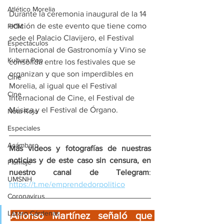
Atlético Morelia
Durante la ceremonia inaugural de la 14 
edición de este evento que tiene como 
FICM
sede el Palacio Clavijero, el Festival 
Espectáculos
Internacional de Gastronomía y Vino se 
Kultura Pop
consolida entre los festivales que se 
organizan y que son imperdibles en 
Cine
Morelia, al igual que el Festival 
Cine
Internacional de Cine, el Festival de 
Música y el Festival de Órgano.
Nota Roja
Especiales
Acámbaro
Más videos y fotografías de nuestras 
noticias y de este caso sin censura, en 
Plumaje
nuestro canal de Telegram
: 
UMSNH
https://t.me/emprendedorpolitico
Coronavirus
Lázaro Cárdenas
Alfonso Martínez señaló que 