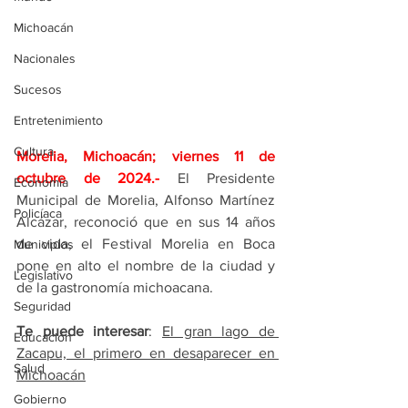
Michoacán
Nacionales
Sucesos
Entretenimiento
Cultura
Morelia, Michoacán; viernes 11 de 
octubre 
de 2024.- 
El Presidente 
Economía
Municipal de Morelia, Alfonso Martínez 
Policíaca
Alcázar, reconoció que en sus 14 años 
de vida, el Festival Morelia en Boca 
Municipios
pone en alto el nombre de la ciudad y 
Legislativo
de la gastronomía michoacana.
Seguridad
Te puede interesar
: 
El gran lago de 
Educación
Zacapu, el primero en desaparecer en 
Salud
Michoacán
Gobierno