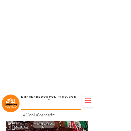
Emprendedorpolitico.com
™
#ConLaVerdad
℠