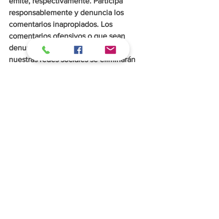
emite, respectivamente. Participa 
responsablemente y denuncia los 
comentarios inapropiados. Los 
comentarios ofensivos o que sean 
denunciados por los usuarios en 
nuestras redes sociales se eliminarán 
de inmediato.
Morelia
Alfonso Martínez Alcázar
Política
Morelia
Michoacán
Ver todo
Entradas recientes