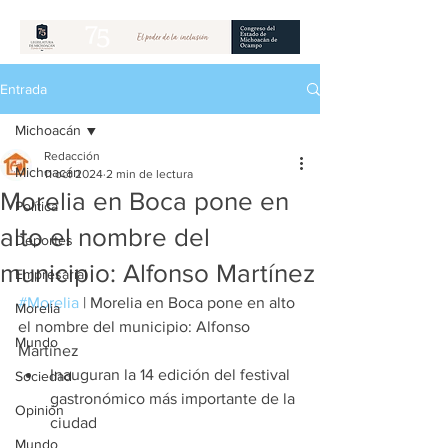
Entrada
Michoacán
Redacción
Michoacán
11 oct 2024
2 min de lectura
Morelia en Boca pone en
Política
alto el nombre del
Deportes
municipio: Alfonso Martínez
Empresarial
#Morelia
 | Morelia en Boca pone en alto 
Morelia
el nombre del municipio: Alfonso 
Mundo
Martínez
Inauguran la 14 edición del festival 
Sociedad
gastronómico más importante de la 
Opinión
ciudad
Mundo