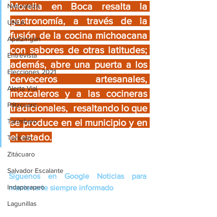
Morelia en Boca resalta la 
Naturaleza
gastronomía, a través de la 
UNLA
fusión de la cocina michoacana 
Apatzingán
con sabores de otras latitudes; 
Entrevista
además, abre una puerta a los 
Elecciones 2021
cerveceros artesanales, 
Alerta Vial
mezcaleros y a las cocineras 
Pátzcuaro
tradicionales,  resaltando lo que 
se produce en el municipio y en 
Tarímbaro
el estado.
Turicato
Zitácuaro
Salvador Escalante
Síguenos en Google Noticias para 
Indaparapeo
mantenerte siempre informado
Lagunillas