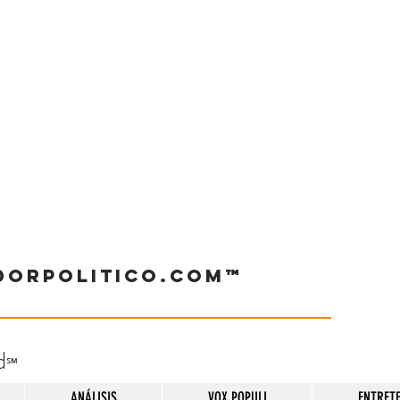
dorpolitico.com™
d
℠
ANÁLISIS
VOX POPULI
ENTRET