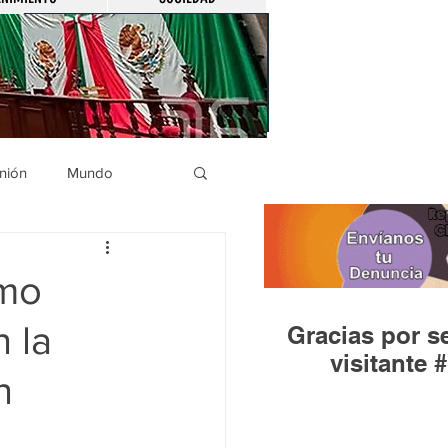
nión
Mundo
icíaca
Municipios
omo
 la
Gracias por se
Huandacareo
visitante #
n