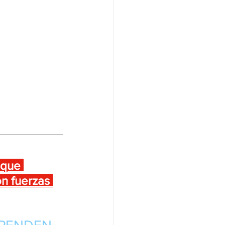
 que 
on fuerzas 