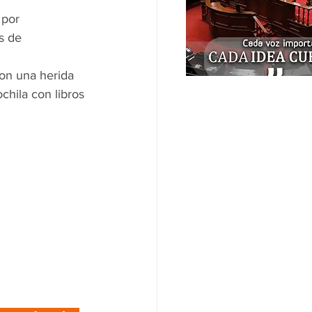
 por 
s de 
on una herida 
chila con libros 