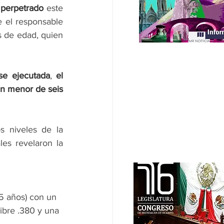
perpetrado
 este 
 el responsable 
 de 27 años de edad, quien 
se ejecutada
, 
el 
n menor de seis 
s niveles de la 
les revelaron la 
5 años) con un 
ibre .380 y una 