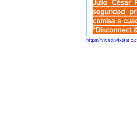
Julio César 
seguridad pr
camisa a cuad
“Disconnect &
https://video.wixstat