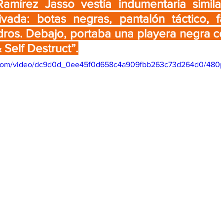
Ramírez Jasso vestía indumentaria simila
ivada: botas negras, pantalón táctico, f
ros. Debajo, portaba una playera negra co
 Self Destruct”.
ic.com/video/dc9d0d_0ee45f0d658c4a909fbb263c73d264d0/480