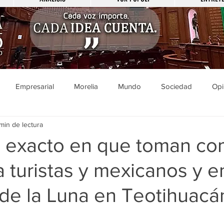
Empresarial
Morelia
Mundo
Sociedad
Opi
min de lectura
Sucesos
Entretenimiento
Cultura
Economía
Pol
exacto en que toman c
 turistas y mexicanos y en
ducación
Salud
Gobierno
Guanajuato
Zamora
de la Luna en Teotihuacá
a
Viral
Justicia
Zitácuaro
México