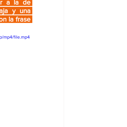
r a la de 
aja y una 
n la frase 
p/mp4/file.mp4