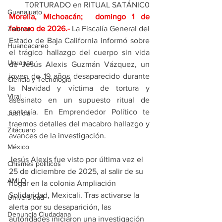
T0RTURADO en RITUAL SATÁNIC0
Guanajuato
Morelia, Michoacán;  domingo 1 de 
febrero de 2026
.- 
La Fiscalía General del 
Zamora
Estado de Baja California informó sobre 
Huandacareo
el trágico hallazgo del cuerpo sin vida 
Uruapan
de Jesús Alexis Guzmán Vázquez, un 
joven de 19 años desaparecido durante 
Ciencia y Tecnología
la Navidad y víctima de tortura y 
Viral
asesinato en un supuesto ritual de 
santería. En Emprendedor Político te 
Justicia
traemos detalles del macabro hallazgo y 
Zitácuaro
avances de la investigación.
México
Jesús Alexis fue visto por última vez el 
Chismes políticos
25 de diciembre de 2025, al salir de su 
AMLO
hogar en la colonia Ampliación 
Solidaridad, Mexicali. Tras activarse la 
Universidad
alerta por su desaparición, las 
Denuncia Ciudadana
autoridades iniciaron una investigación 