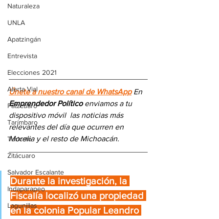
Naturaleza
UNLA
Apatzingán
Entrevista
Elecciones 2021
Alerta Vial
Únete a nuestro canal de WhatsApp
 En 
Emprendedor Político
 enviamos a 
tu 
Pátzcuaro
dispositivo móvil 
las noticias más 
Tarímbaro
relevantes del día
 que ocurren en 
Morelia y el resto de Michoacán.
Turicato
Zitácuaro
Salvador Escalante
Durante la investigación, la 
Indaparapeo
Fiscalía localizó una propiedad 
Lagunillas
en la colonia Popular Leandro 