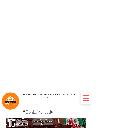
Emprendedorpolitico.com
™
#ConLaVerdad
℠