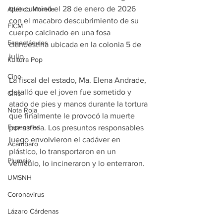
que culminó el 28 de enero de 2026 
Atlético Morelia
con el macabro descubrimiento de su 
FICM
cuerpo calcinado en una fosa 
Espectáculos
clandestina ubicada en la colonia 5 de 
julio.
Kultura Pop
Cine
La fiscal del estado, Ma. Elena Andrade, 
detalló que el joven fue sometido y 
Cine
atado de pies y manos durante la tortura 
Nota Roja
que finalmente le provocó la muerte 
Especiales
por asfixia. Los presuntos responsables 
luego envolvieron el cadáver en 
Acámbaro
plástico, lo transportaron en un 
Plumaje
vehículo, lo incineraron y lo enterraron.
UMSNH
Coronavirus
Lázaro Cárdenas