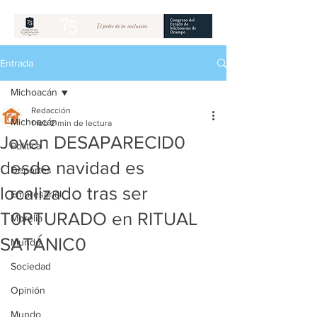
Entrada
Michoacán
Redacción
Michoacán
1 feb
2 min de lectura
Joven DESAPARECID0
Política
desde navidad es
Deportes
localizado tras ser
Empresarial
T0RTURADO en RITUAL
Morelia
SATÁNIC0
Mundo
Sociedad
Opinión
Mundo