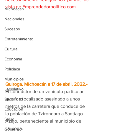
vista de Emprendedorpolitico.com
Michoacán
Nacionales
Sucesos
Entretenimiento
Cultura
Economía
Policíaca
Municipios
Quiroga, Michoacán a 17 de abril, 2022.- 
Legislativo
El conductor de un vehículo particular 
que fue localizado asesinado a unos 
Seguridad
metros de la carretera que conduce de 
Educación
la población de Tzirondaro a Santiago 
Salud
Azajo, perteneciente al municipio de 
Quiroga.
Gobierno