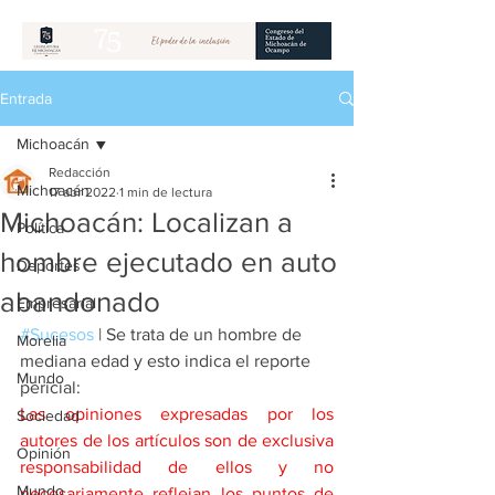
Entrada
Michoacán
Redacción
Michoacán
17 abr 2022
1 min de lectura
Michoacán: Localizan a
Política
hombre ejecutado en auto
Deportes
abandonado
Empresarial
#Sucesos
 | Se trata de un hombre de 
Morelia
mediana edad y esto indica el reporte 
Mundo
pericial:
Las opiniones expresadas por los 
Sociedad
autores de los artículos son de exclusiva 
Opinión
responsabilidad de ellos y no 
Mundo
necesariamente reflejan los puntos de 