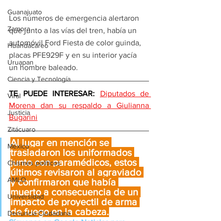
Guanajuato
Los números de emergencia alertaron 
Zamora
que junto a las vías del tren, había un 
automóvil Ford Fiesta de color guinda, 
Huandacareo
placas PFE929F y en su interior yacía 
Uruapan
un hombre baleado.
Ciencia y Tecnología
TE PUEDE INTERESAR: 
Diputados de 
Viral
Morena dan su respaldo a Giulianna 
Justicia
Bugarini
Zitácuaro
Al lugar en mención se 
México
trasladaron los uniformados 
junto con paramédicos, estos 
Chismes políticos
últimos revisaron al agraviado 
AMLO
y confirmaron que había 
muerto a consecuencia de un 
Universidad
impacto de proyectil de arma 
de fuego en la cabeza.
Denuncia Ciudadana