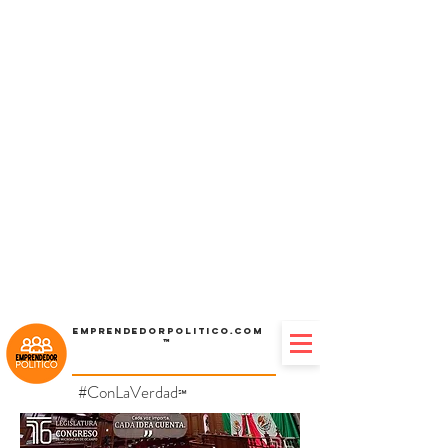
Emprendedorpolitico.com
™
#ConLaVerdad
℠