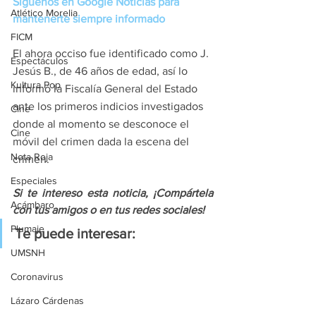
Síguenos en Google Noticias para 
Atlético Morelia
mantenerte siempre informado
FICM
El ahora occiso fue identificado como J. 
Espectáculos
Jesús B., de 46 años de edad, así lo 
Kultura Pop
informó la Fiscalía General del Estado 
ante los primeros indicios investigados 
Cine
donde al momento se desconoce el 
Cine
móvil del crimen dada la escena del 
Nota Roja
crimen. 
Especiales
Si te intereso esta noticia, ¡Compártela 
Acámbaro
con tus amigos o en tus redes sociales!
Plumaje
Te puede interesar:
UMSNH
Coronavirus
Lázaro Cárdenas