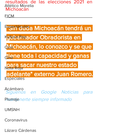
resultados de las elecciones 2021 en 
Atlético Morelia
Michoacán
FICM
Espectáculos
"Sin duda Michoacán tendrá un 
gobernador Obradorista en 
Kultura Pop
Michoacán, lo conozco y se que 
Cine
tiene toda l capacidad y ganas 
Cine
para sacar nuestro estado 
Nota Roja
adelante" externo Juan Romero.
Especiales
Acámbaro
Síguenos en Google Noticias para 
Plumaje
mantenerte siempre informado
UMSNH
Coronavirus
Lázaro Cárdenas