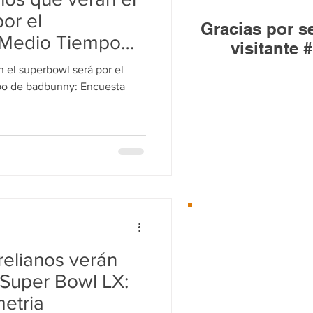
Huandacareo
or el
Gracias por se
 Medio Tiempo
visitante #
cuesta
 el superbowl será por el
po de badbunny: Encuesta
Desde el 01/Ene/2
Te
recomenda
relianos verán
 Super Bowl LX:
etria