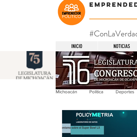
Emprende
#ConLaVerda
INICIO
NOTICIAS
Michoacán
Política
Deportes
Michoacán
Nacionales