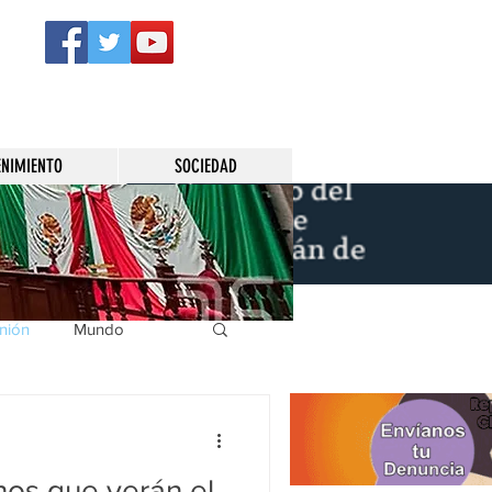
ENIMIENTO
SOCIEDAD
nión
Mundo
icíaca
Municipios
nos que verán el