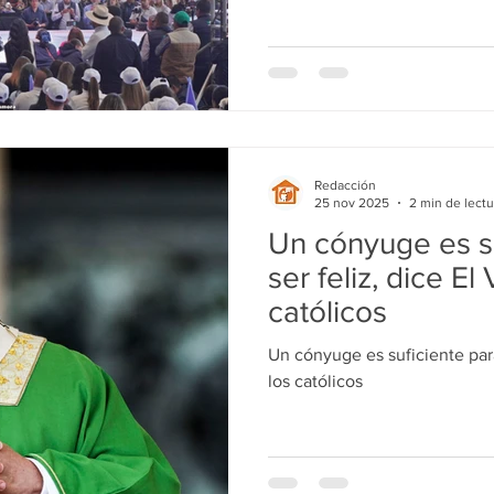
Redacción
25 nov 2025
2 min de lectu
Un cónyuge es su
ser feliz, dice El
católicos
Un cónyuge es suficiente para
los católicos