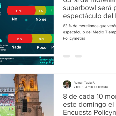
ducación
Salud
Gobierno
Guanajuato
Zamora
superbowl será p
espectáculo del
de badbunny: En
a
Viral
Justicia
Zitácuaro
México
63 % de morelianos que verán
Policymetria
espectáculo del Medio Tiem
Policymetria
Román Tapia F.
7 feb
3 min de lectura
8 de cada 10 mo
este domingo el
Encuesta Policym