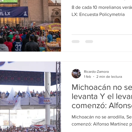
8 de cada 10 morelianos ver
LX: Encuesta Policymetria
Ricardo-Zamora
1 feb
2 min de lectura
Michoacán no se 
levanta Y el lev
comenzó: Alfons
presenta AMA M
Michoacán no se arrodilla, Se
comenzó: Alfonso Martínez 