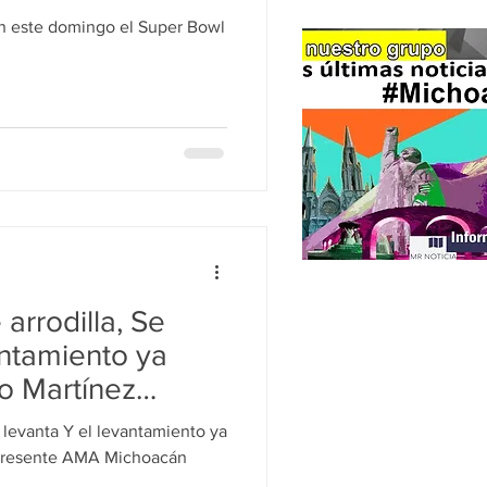
án este domingo el Super Bowl
arrodilla, Se
antamiento ya
o Martínez
ichoacán
 levanta Y el levantamiento ya
presente AMA Michoacán