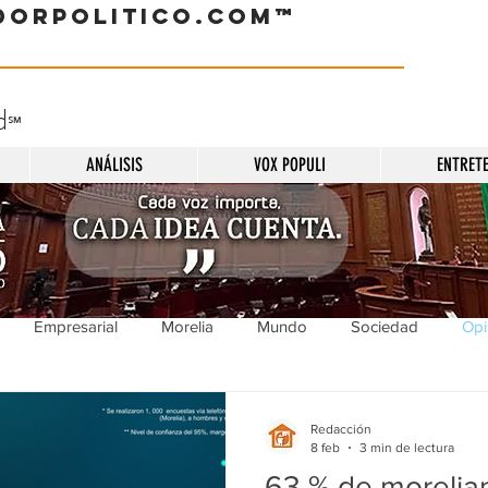
dorpolitico.com™
d
℠
ANÁLISIS
VOX POPULI
ENTRET
Empresarial
Morelia
Mundo
Sociedad
Opi
Sucesos
Entretenimiento
Cultura
Economía
Pol
Redacción
8 feb
3 min de lectura
63 % de morelia