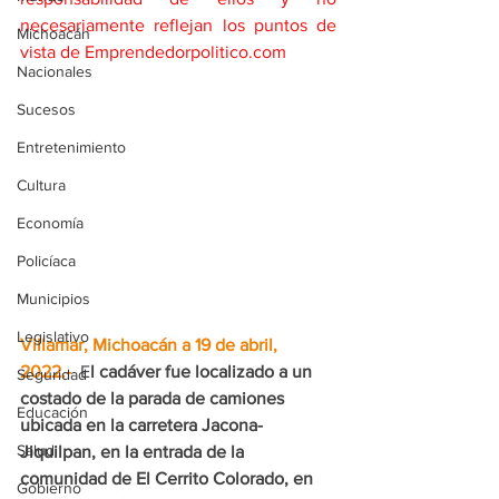
necesariamente reflejan los puntos de 
Michoacán
vista de Emprendedorpolitico.com
Nacionales
Sucesos
Entretenimiento
Cultura
Economía
Policíaca
Municipios
Legislativo
Villamar, Michoacán a 19 de abril, 
2022.- 
 E
l cadáver fue localizado a un 
Seguridad
costado de la parada de camiones 
Educación
ubicada en la carretera Jacona-
Salud
Jiquilpan, en la entrada de la 
comunidad de El Cerrito Colorado, en 
Gobierno