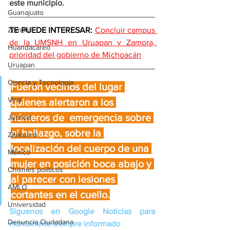
este municipio.
Guanajuato
Zamora
TE PUEDE INTERESAR: 
Concluir campus 
de la UMSNH en Uruapan y Zamora, 
Huandacareo
prioridad del gobierno de Michoacán
Uruapan
Ciencia y Tecnología
Fueron vecinos del lugar 
Viral
quienes alertaron a los 
números de  emergencia sobre 
Justicia
el hallazgo, sobre la 
Zitácuaro
localización del cuerpo de una 
México
mujer en posición boca abajo y 
Chismes políticos
al parecer con lesiones 
AMLO
cortantes en el cuello.
Universidad
Síguenos en Google Noticias para 
Denuncia Ciudadana
mantenerte siempre informado