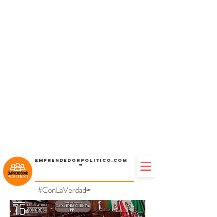
Emprendedorpolitico.com
™
#ConLaVerdad
℠