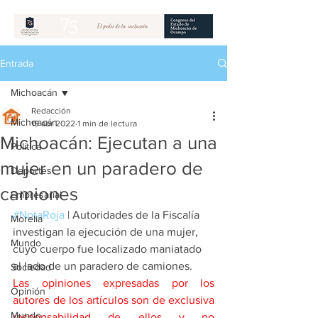
Entrada
Michoacán
Redacción
Michoacán
19 abr 2022
1 min de lectura
Michoacán: Ejecutan a una
Política
mujer en un paradero de
Deportes
camiones
Empresarial
#NotaRoja
 | Autoridades de la Fiscalía 
Morelia
investigan la ejecución de una mujer, 
Mundo
cuyo cuerpo fue localizado maniatado 
al lado de un paradero de camiones. 
Sociedad
Las opiniones expresadas por los 
Opinión
autores de los artículos son de exclusiva 
Mundo
responsabilidad de ellos y no 