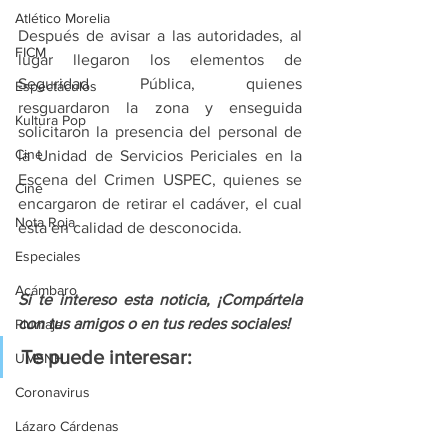
Atlético Morelia
Después de avisar a las autoridades, al 
FICM
lugar llegaron los elementos de 
Seguridad Pública, quienes 
Espectáculos
resguardaron la zona y enseguida 
Kultura Pop
solicitaron la presencia del personal de 
Cine
la Unidad de Servicios Periciales en la 
Escena del Crimen USPEC, quienes se 
Cine
encargaron de retirar el cadáver, el cual 
Nota Roja
esta en calidad de desconocida.
Especiales
Acámbaro
Si te intereso esta noticia, ¡Compártela 
con tus amigos o en tus redes sociales!
Plumaje
Te puede interesar:
UMSNH
Coronavirus
Lázaro Cárdenas