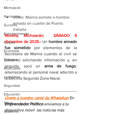
Michoacán
Nacionales
Video: Marina somete a hombre 
armado en cuartel de Puerto 
Sucesos
Vallarta
Entretenimiento
Morelia, Michoacán;  SÁBADO 6 
diciembre de 2025
.- 
Un 
hombre armado 
Cultura
fue sometido
 por elementos de la 
Economía
Secretaría de Marina cuando el civil se 
Policíaca
presentó solicitando información y, en 
seguida, sacó un 
arma de fuego
, 
Municipios
amenazando al personal naval adscrito a 
Legislativo
la Décima Segunda Zona Naval.
Seguridad
Educación
Únete a nuestro canal de WhatsApp
 En 
Salud
Emprendedor Político
 enviamos a 
tu 
dispositivo móvil 
las noticias más 
Gobierno