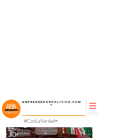
Emprendedorpolitico.com
™
#ConLaVerdad
℠