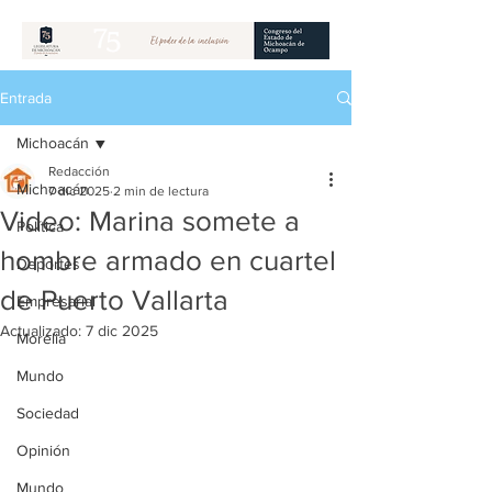
Entrada
Michoacán
Redacción
Michoacán
7 dic 2025
2 min de lectura
Video: Marina somete a
Política
hombre armado en cuartel
Deportes
de Puerto Vallarta
Empresarial
Actualizado:
7 dic 2025
Morelia
Mundo
Sociedad
Opinión
Mundo