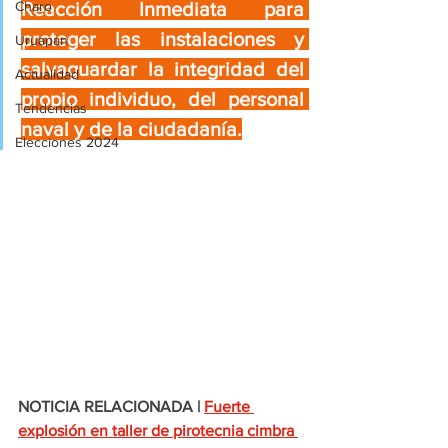
Reacción Inmediata para 
Charo
proteger las instalaciones y 
Uruapan
salvaguardar la integridad del 
Actualidad
propio individuo, del personal 
Tendencias
naval y de la ciudadanía.
Elecciones 2024
NOTICIA RELACIONADA |
Fuerte 
explosión en taller de pirotecnia cimbra 