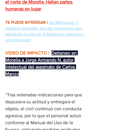
el norte de Morelia. Hallan partes 
humanas en lugar
TE PUEDE INTERESAR |
De Michoacán y 
médicos nicolaitas, los dos mexicanos que 
perdieron la vida en la Patagonia chilena en 
una excursión
VIDEO DE IMPACTO | 
Detienen en 
Morelia a Jorge Armando N. autor 
intelectual del asesinato de Carlos 
Manzo
“Tras reiteradas indicaciones para que 
depusiera su actitud y entregara el 
objeto, el civil continuó con conducta 
agresiva, por lo que el personal actuó 
conforme al Manual del Uso de la 
Fuerza, aplicando medidas graduales 