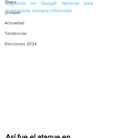
Charo
Síguenos en Google Noticias para 
mantenerte siempre informado
Uruapan
Actualidad
Tendencias
Elecciones 2024
Así fue el ataque en 