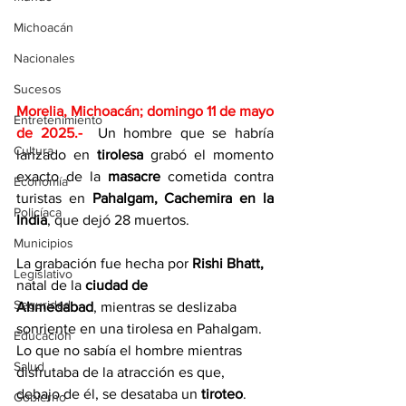
Michoacán
Nacionales
Sucesos
Morelia, Michoacán; domingo 11 de mayo 
Entretenimiento
de 2025
.- 
Un hombre que se habría 
Cultura
lanzado en
 tirolesa
 grabó el momento 
exacto de la
 masacre
 cometida contra 
Economía
turistas en 
Pahalgam,
Cachemira en la 
Policíaca
India
, que dejó 28 muertos.
Municipios
La grabación fue hecha por 
Rishi Bhatt,
Legislativo
natal de la
 ciudad de 
Seguridad
Ahmedabad
, mientras se deslizaba 
sonriente en una tirolesa en Pahalgam. 
Educación
Lo que no sabía el hombre mientras 
Salud
disfrutaba de la atracción es que, 
debajo de él, se desataba un 
tiroteo
.
Gobierno