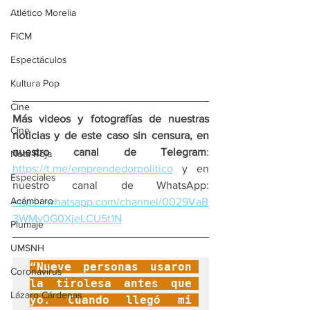
Atlético Morelia
FICM
Espectáculos
Kultura Pop
Cine
Más videos y fotografías de nuestras 
Cine
noticias y de este caso sin censura, en 
nuestro canal de Telegram
: 
Nota Roja
https://t.me/emprendedorpolitico
 y en 
Especiales
nuestro canal de WhatsApp: 
Acámbaro
https://whatsapp.com/channel/0029VaB
3WMv0G0XjeLCU5t1N
Plumaje
UMSNH
“Nueve personas usaron 
Coronavirus
la tirolesa antes que 
Lázaro Cárdenas
yo. Cuando llegó mi 