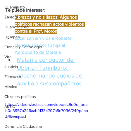
Guanajuato
Te puede interesar
:
Abrazos y no sillazos: Algunos 
Zamora
políticos rechazan actos violentos 
Huandacareo
contra el Prof. Morón
Uruapan
Localizan sin vida a Roberto 
Herrera, iba por su hija al 
Ciencia y Tecnología
Aeropuerto de Morelia
Viral
Matan a conductor de 
Uber en Tarímbaro; 
Justicia
anoche mando audios de 
Zitácuaro
auxilio a sus compañeros
México
Chismes políticos
https://video.wixstatic.com/video/dc9d0d_bea
AMLO
b0e3957b246aabfd334707a5c7036/240p/mp
Universidad
4/file.mp4
Denuncia Ciudadana