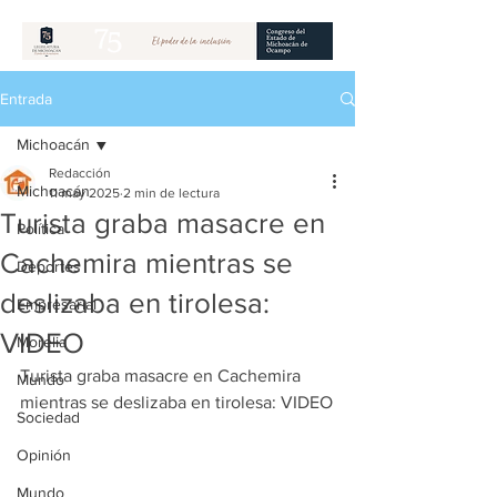
Entrada
Michoacán
Redacción
Michoacán
11 may 2025
2 min de lectura
Turista graba masacre en
Política
Cachemira mientras se
Deportes
deslizaba en tirolesa:
Empresarial
VIDEO
Morelia
Turista graba masacre en Cachemira 
Mundo
mientras se deslizaba en tirolesa: VIDEO
Sociedad
Opinión
Mundo