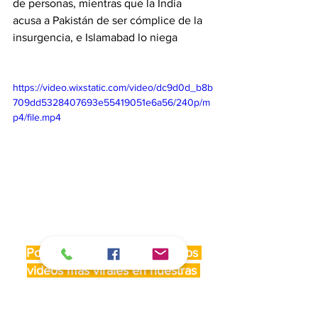
de personas, mientras que la India 
acusa a Pakistán de ser cómplice de la 
insurgencia, e Islamabad lo niega 
https://video.wixstatic.com/video/dc9d0d_b8b
709dd5328407693e55419051e6a56/240p/m
p4/file.mp4
Por si te lo perdiste, uno de los 
videos más virales en nuestras 
redes sociales durante esta semana: