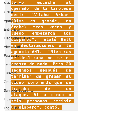
turno, escuché al 
Naturaleza
operador de la tirolesa 
UNLA
decir ‘Allahu Akbar’ 
(Dios es grande, en 
Apatzingán
árabe) tres veces y 
Entrevista
luego empezaron los 
Elecciones 2021
disparos”, relató Batt 
en declaraciones a la 
Alerta Vial
agencia ANI.  “Mientras 
Pátzcuaro
me deslizaba no me di 
cuenta de nada. Pero 20 
Tarímbaro
segundos después de 
Turicato
terminar de grabar el 
Zitácuaro
video comprendí que se 
trataba de un 
Salvador Escalante
ataque. Vi a cinco o 
Indaparapeo
seis personas recibir 
un disparo", contó. 
Lagunillas