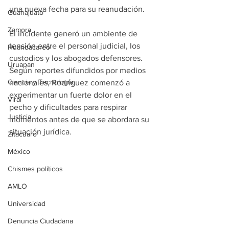
una nueva fecha para su reanudación.
Guanajuato
Zamora
El incidente generó un ambiente de 
tensión entre el personal judicial, los 
Huandacareo
custodios y los abogados defensores. 
Uruapan
Según reportes difundidos por medios 
Ciencia y Tecnología
nacionales, Rodríguez comenzó a 
experimentar un fuerte dolor en el 
Viral
pecho y dificultades para respirar 
Justicia
momentos antes de que se abordara su 
situación jurídica. 
Zitácuaro
México
Chismes políticos
AMLO
Universidad
Denuncia Ciudadana