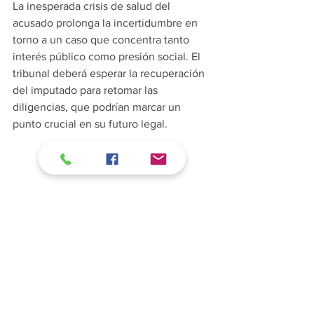
La inesperada crisis de salud del 
acusado prolonga la incertidumbre en 
torno a un caso que concentra tanto 
interés público como presión social. El 
tribunal deberá esperar la recuperación 
del imputado para retomar las 
diligencias, que podrían marcar un 
punto crucial en su futuro legal.
Si te intereso esta noticia, ¡Compártela 
con tus amigos o en tus redes sociales!
Michoacán
Morelia
Morelia
Michoacán
Sucesos