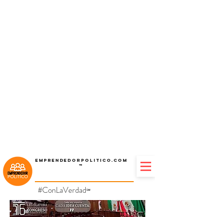
Emprendedorpolitico.com
™
#ConLaVerdad
℠