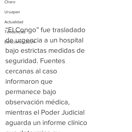
Charo
Uruapan
Actualidad
“El Congo” fue trasladado 
Tendencias
de urgencia a un hospital 
Elecciones 2024
bajo estrictas medidas de 
seguridad. Fuentes 
cercanas al caso 
informaron que 
permanece bajo 
observación médica, 
mientras el Poder Judicial 
aguarda un informe clínico 