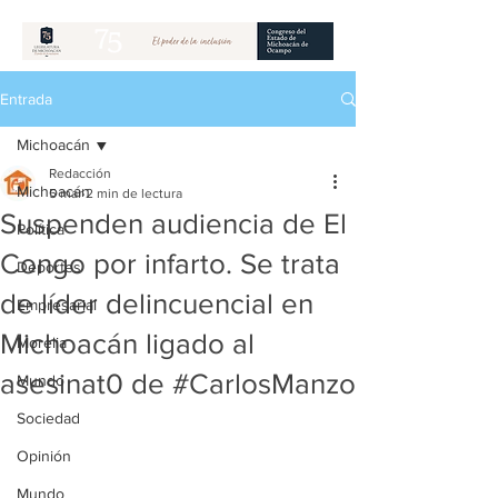
Entrada
Michoacán
Redacción
Michoacán
5 mar
2 min de lectura
Suspenden audiencia de El
Política
Congo por infarto. Se trata
Deportes
de líder delincuencial en
Empresarial
Michoacán ligado al
Morelia
asesinat0 de #CarlosManzo
Mundo
Sociedad
Opinión
Mundo