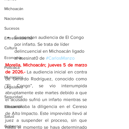
Michoacán
Nacionales
Sucesos
Suspenden audiencia de El Congo 
Entretenimiento
por infarto. Se trata de líder 
Cultura
delincuencial en Michoacán ligado 
Economía
al asesinat0 de 
#CarlosManzo
Morelia, Michoacán; jueves 5 de marzo 
Policíaca
de 2026
.- 
La audiencia inicial en contra 
Municipios
de Gerardo Rodríguez, conocido como 
“El Congo”, se vio interrumpida 
Legislativo
abruptamente este martes debido a que 
Seguridad
el acusado sufrió un infarto mientras se 
desarrollaba la diligencia en el Cereso 
Educación
de Alto Impacto. Este imprevisto llevó al 
Salud
juez a suspender el proceso, sin que 
Gobierno
hasta el momento se haya determinado 