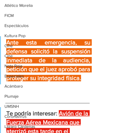
Atlético Morelia
FICM
Espectáculos
Kultura Pop
Ante esta emergencia, su 
Cine
defensa solicitó la suspensión 
Cine
inmediata de la audiencia, 
Nota Roja
petición que el juez aprobó para 
Especiales
proteger su integridad física.
Acámbaro
Plumaje
UMSNH
Te podría interesar:
Avión de la 
Coronavirus
Fuerza Aérea Mexicana que 
Lázaro Cárdenas
aterrizó esta tarde en el 