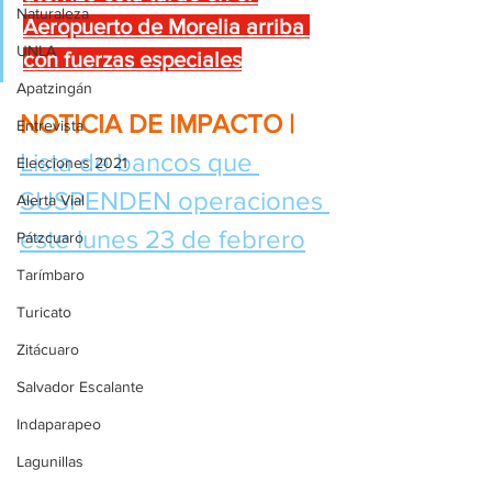
Naturaleza
Aeropuerto de Morelia arriba 
UNLA
con fuerzas especiales
Apatzingán
NOTICIA DE IMPACTO | 
Entrevista
Lista de bancos que 
Elecciones 2021
SUSPENDEN operaciones 
Alerta Vial
este lunes 23 de febrero
Pátzcuaro
Tarímbaro
Turicato
Zitácuaro
Salvador Escalante
Indaparapeo
Lagunillas