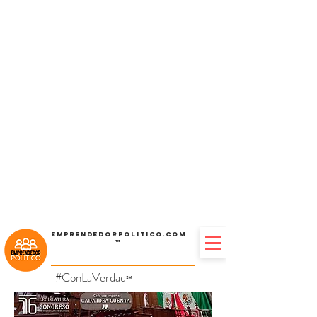
Emprendedorpolitico.com
™
#ConLaVerdad
℠