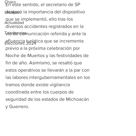
Charo
En este sentido, el secretario de SP 
destacó la importancia del dispositivo 
Uruapan
que se implementó, ello tras los 
Actualidad
diversos accidentes registrados en la 
Tendencias
vía de comunicación referida y ante la 
afluencia turística que se incrementa 
Elecciones 2024
previo a la próxima celebración por 
Noche de Muertos y las festividades de 
fin de año. Asimismo, se resaltó que 
estos operativos se llevarán a la par con 
las labores intergubernamentales en los 
tramos donde existe vigilancia 
coordinada entre los cuerpos de 
seguridad de los estados de Michoacán 
y Guerrero.