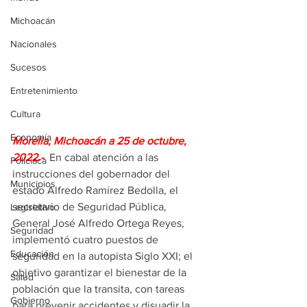
Michoacán
Nacionales
Sucesos
Entretenimiento
Cultura
Economía
Morelia, Michoacán a 25 de octubre, 
2022.-  
En cabal atención a las 
Policíaca
instrucciones del gobernador del 
Municipios
estado Alfredo Ramírez Bedolla, el 
secretario de Seguridad Pública, 
Legislativo
General José Alfredo Ortega Reyes, 
Seguridad
implementó cuatro puestos de 
Educación
seguridad en la autopista Siglo XXI; el 
objetivo garantizar el bienestar de la 
Salud
población que la transita, con tareas 
Gobierno
para prevenir accidentes y disuadir la 