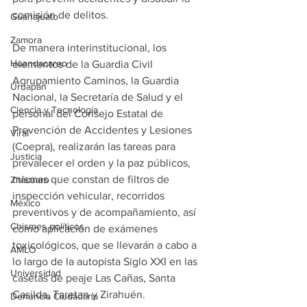
comisión de delitos. 
Guanajuato
Zamora
De manera interinstitucional, los 
Huandacareo
elementos de la Guardia Civil 
Agrupamiento Caminos, la Guardia 
Uruapan
Nacional, la Secretaría de Salud y el 
Ciencia y Tecnología
personal del Consejo Estatal de 
Prevención de Accidentes y Lesiones 
Viral
(Coepra), realizarán las tareas para 
Justicia
prevalecer el orden y la paz públicos, 
mismas que constan de filtros de 
Zitácuaro
inspección vehicular, recorridos 
México
preventivos y de acompañamiento, así 
Chismes políticos
como aplicación de exámenes 
toxicológicos, que se llevarán a cabo a 
AMLO
lo largo de la autopista Siglo XXI en las 
Universidad
casetas de peaje Las Cañas, Santa 
Casilda, Taretan y Zirahuén. 
Denuncia Ciudadana