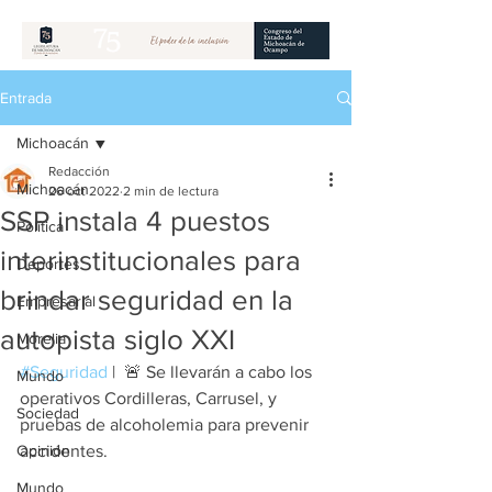
Entrada
Michoacán
Redacción
Michoacán
26 oct 2022
2 min de lectura
SSP instala 4 puestos
Política
interinstitucionales para
Deportes
brindar seguridad en la
Empresarial
autopista siglo XXI
Morelia
#Seguridad
 |  🚨 Se llevarán a cabo los 
Mundo
operativos Cordilleras, Carrusel, y 
Sociedad
pruebas de alcoholemia para prevenir 
Opinión
accidentes. 
Mundo