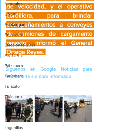
Naturaleza
de velocidad, y el operativo 
UNLA
cordillera, para brindar 
acompañamientos a convoyes 
Apatzingán
de camiones de cargamento 
Entrevista
pesado”, informó el General 
Elecciones 2021
Ortega Reyes. 
Alerta Vial
Pátzcuaro
Síguenos en Google Noticias para 
Tarímbaro
mantenerte siempre informado
Turicato
Zitácuaro
Salvador Escalante
Indaparapeo
Lagunillas