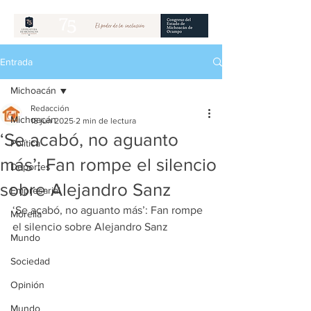
Entrada
Michoacán
Redacción
Michoacán
18 jun 2025
2 min de lectura
‘Se acabó, no aguanto
Política
más’: Fan rompe el silencio
Deportes
sobre Alejandro Sanz
Empresarial
‘Se acabó, no aguanto más’: Fan rompe 
Morelia
el silencio sobre Alejandro Sanz
Mundo
Sociedad
Opinión
Mundo