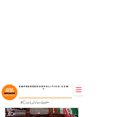
Emprendedorpolitico.com
™
#ConLaVerdad
℠