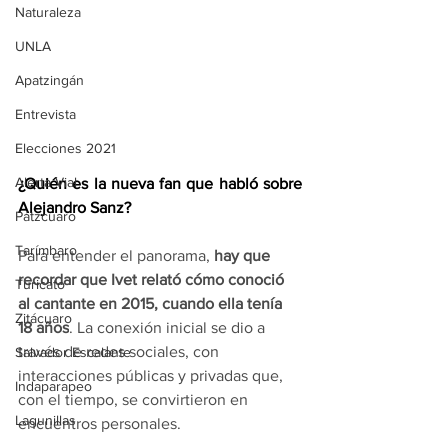
Naturaleza
UNLA
Apatzingán
Entrevista
Elecciones 2021
Alerta Vial
¿Quién es la nueva fan que habló sobre 
Alejandro Sanz?
Pátzcuaro
Tarímbaro
Para entender el panorama, 
hay que 
recordar que Ivet relató cómo conoció 
Turicato
al cantante en 2015, cuando ella tenía 
Zitácuaro
18 años
. La conexión inicial se dio a 
través de redes sociales, con 
Salvador Escalante
interacciones públicas y privadas que, 
Indaparapeo
con el tiempo, se convirtieron en 
Lagunillas
encuentros personales. 