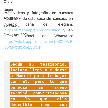
Charo
Uruapan
Más videos y fotografías de nuestras 
Actualidad
noticias y de este caso sin censura, en 
nuestro canal de Telegram
: 
Tendencias
https://t.me/emprendedorpolitico
 y en 
Elecciones 2024
nuestro canal de WhatsApp: 
https://whatsapp.com/channel/0029VaB
3WMv0G0XjeLCU5t1N
Según su testimonio, 
incluso llegó a mudarse 
a Madrid para trabajar 
con él, pero lo que 
parecía un sueño 
terminó convirtiéndose 
en lo que ella 
describió como una 