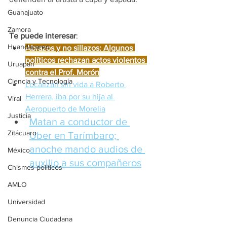
Guanajuato
Zamora
Te puede interesar
:
Huandacareo
Abrazos y no sillazos: Algunos 
políticos rechazan actos violentos 
Uruapan
contra el Prof. Morón
Ciencia y Tecnología
Localizan sin vida a Roberto 
Herrera, iba por su hija al 
Viral
Aeropuerto de Morelia
Justicia
Matan a conductor de 
Zitácuaro
Uber en Tarímbaro; 
anoche mando audios de 
México
auxilio a sus compañeros
Chismes políticos
AMLO
Universidad
Denuncia Ciudadana