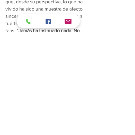
que, desde su perspectiva, lo que ha 
vivido ha sido una muestra de afecto 
sincero de parte de un artista con un 
fuerte compromiso hacia sus 
fans.
 “Jamás ha insinuado nada. No 
somos todas, él no es así”,
 escribió, 
agregando que si hay algo que ha 
aprendido con Sanz, es a ser valiente y 
a hablar desde el corazón.
Así, 
mientras el caso de Ivet Playà sigue 
generando controversia, el testimonio 
de Fátima abre una nueva línea de 
conversación 
entre quienes han 
convivido con el artista. Aunque cada 
historia es distinta, lo cierto es que más 
de una fan rompió el silencio sobre 
Alejandro Sanz.