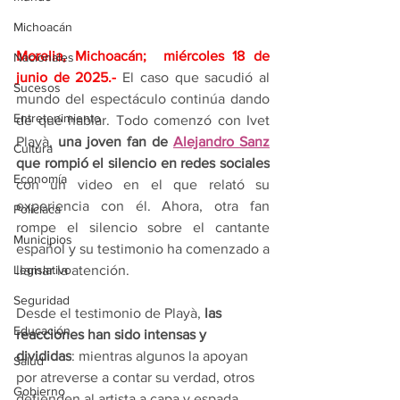
Michoacán
Morelia, Michoacán;  miércoles 18 de 
Nacionales
junio de 2025
.- 
El caso que sacudió al 
Sucesos
mundo del espectáculo continúa dando 
Entretenimiento
de qué hablar. Todo comenzó con Ivet 
Playà, 
una joven fan de 
Alejandro Sanz
Cultura
que rompió el silencio en redes sociales
Economía
con un video en el que relató su 
experiencia con él. Ahora, otra fan 
Policíaca
rompe el silencio sobre el cantante 
Municipios
español y su testimonio ha comenzado a 
llamar la atención.
Legislativo
Seguridad
Desde el testimonio de Playà,
 las 
Educación
reacciones han sido intensas y 
divididas
: mientras algunos la apoyan 
Salud
por atreverse a contar su verdad, otros 
Gobierno
defienden al artista a capa y espada. 