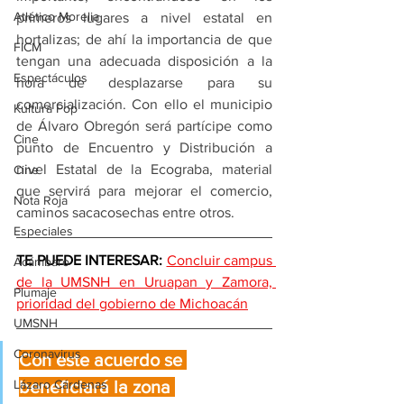
Atlético Morelia
primeros lugares a nivel estatal en 
hortalizas; de ahí la importancia de que 
FICM
tengan una adecuada disposición a la 
Espectáculos
hora de desplazarse para su 
comercialización. Con ello el municipio 
Kultura Pop
de Álvaro Obregón será partícipe como 
Cine
punto de Encuentro y Distribución a 
nivel Estatal de la Ecograba, material 
Cine
que servirá para mejorar el comercio, 
Nota Roja
caminos sacacosechas entre otros.
Especiales
TE PUEDE INTERESAR: 
Concluir campus 
Acámbaro
de la UMSNH en Uruapan y Zamora, 
Plumaje
prioridad del gobierno de Michoacán
UMSNH
Coronavirus
Con este acuerdo se 
beneficiará la zona 
Lázaro Cárdenas