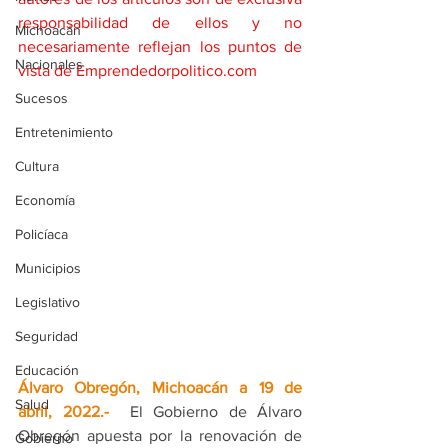
responsabilidad de ellos y no 
Michoacán
necesariamente reflejan los puntos de 
Nacionales
vista de Emprendedorpolitico.com
Sucesos
Entretenimiento
Cultura
Economía
Policíaca
Municipios
Legislativo
Seguridad
Educación
Álvaro Obregón, Michoacán a 19 de 
Salud
abril, 2022.- 
 El Gobierno de Álvaro 
Obregón apuesta por la renovación de 
Gobierno