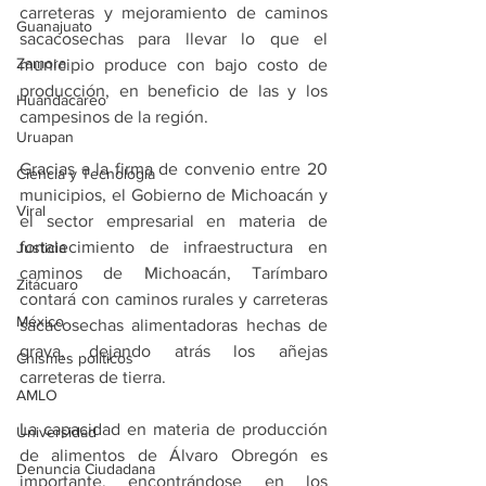
carreteras y mejoramiento de caminos 
Guanajuato
sacacosechas para llevar lo que el 
Zamora
municipio produce con bajo costo de 
producción, en beneficio de las y los 
Huandacareo
campesinos de la región.
Uruapan
Gracias a la firma de convenio entre 20 
Ciencia y Tecnología
municipios, el Gobierno de Michoacán y 
Viral
el sector empresarial en materia de 
fortalecimiento de infraestructura en 
Justicia
caminos de Michoacán, Tarímbaro 
Zitácuaro
contará con caminos rurales y carreteras 
México
sacacosechas alimentadoras hechas de 
grava, dejando atrás los añejas 
Chismes políticos
carreteras de tierra.
AMLO
La capacidad en materia de producción 
Universidad
de alimentos de Álvaro Obregón es 
Denuncia Ciudadana
importante, encontrándose en los 