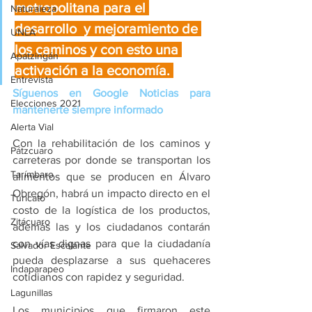
metropolitana para el 
Naturaleza
desarrollo  y mejoramiento de 
UNLA
los caminos y con esto una 
Apatzingán
activación a la economía. 
Entrevista
Síguenos en Google Noticias para 
Elecciones 2021
mantenerte siempre informado
Alerta Vial
Con la rehabilitación de los caminos y 
Pátzcuaro
carreteras por donde se transportan los 
Tarímbaro
alimentos que se producen en Álvaro 
Obregón, habrá un impacto directo en el 
Turicato
costo de la logística de los productos, 
Zitácuaro
además las y los ciudadanos contarán 
con vías dignas para que la ciudadanía 
Salvador Escalante
pueda desplazarse a sus quehaceres 
Indaparapeo
cotidianos con rapidez y seguridad.
Lagunillas
Los municipios que firmaron este 