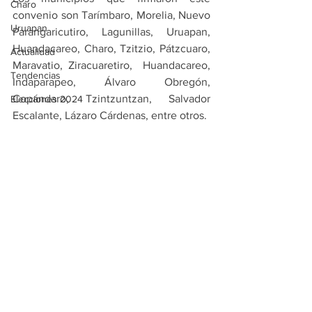
Charo
convenio son Tarímbaro, Morelia, Nuevo 
Uruapan
Parangaricutiro, Lagunillas, Uruapan, 
Huandacareo, Charo, Tzitzio, Pátzcuaro, 
Actualidad
Maravatio, Ziracuaretiro,  Huandacareo, 
Tendencias
Indaparapeo, Álvaro Obregón, 
Copándaro, Tzintzuntzan, Salvador 
Elecciones 2024
Escalante, Lázaro Cárdenas, entre otros.