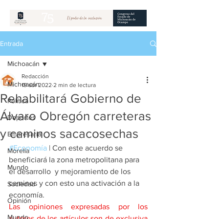
Entrada
Michoacán
Redacción
Michoacán
19 abr 2022
2 min de lectura
Rehabilitará Gobierno de
Política
Álvaro Obregón carreteras
Deportes
y caminos sacacosechas
Empresarial
#Economía
 | Con este acuerdo se 
Morelia
beneficiará la zona metropolitana para 
Mundo
el desarrollo  y mejoramiento de los 
caminos y con esto una activación a la 
Sociedad
economía. 
Opinión
Las opiniones expresadas por los 
Mundo
autores de los artículos son de exclusiva 