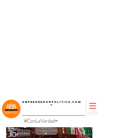
Emprendedorpolitico.com
™
#ConLaVerdad
℠