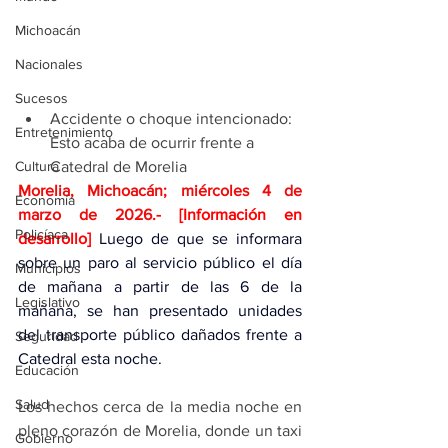
Michoacán
Nacionales
Sucesos
Accidente o choque intencionado: 
Entretenimiento
Esto acaba de ocurrir frente a 
Catedral de Morelia
Cultura
Morelia, Michoacán; miércoles 4 de 
Economía
marzo de 2026
.- [Información en 
Policíaca
desarrollo] 
Luego de que se informara 
sobre un paro al servicio público el día 
Municipios
de mañana a partir de las 6 de la 
Legislativo
mañana, se han presentado unidades 
del transporte público dañados frente a 
Seguridad
Catedral esta noche. 
Educación
Salud
Los hechos cerca de la media noche en 
pleno corazón de Morelia, donde un taxi 
Gobierno