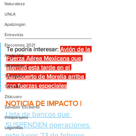
Naturaleza
UNLA
Apatzingán
Entrevista
Elecciones 2021
Te podría interesar:
Avión de la 
Alerta Vial
Fuerza Aérea Mexicana que 
Pátzcuaro
aterrizó esta tarde en el 
Aeropuerto de Morelia arriba 
Tarímbaro
con fuerzas especiales
Turicato
Zitácuaro
NOTICIA DE IMPACTO | 
Salvador Escalante
Lista de bancos que 
Indaparapeo
SUSPENDEN operaciones 
Lagunillas
este lunes 23 de febrero