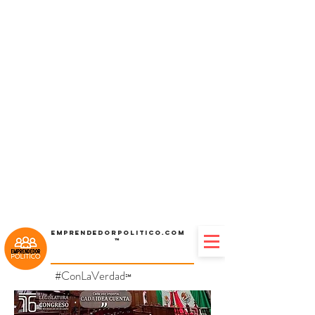
Emprendedorpolitico.com
™
#ConLaVerdad
℠