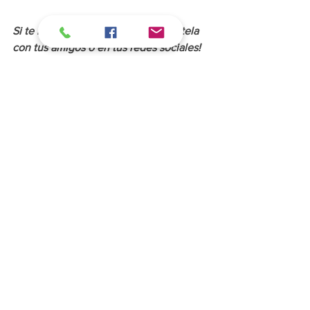
Si te intereso esta noticia, ¡Compártela 
con tus amigos o en tus redes sociales!
Michoacán
Morelia
Morelia
Sociedad
Michoacán
Ver todo
Entradas recientes