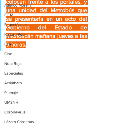
colocan frente a los portales, y 
Atlético Morelia
una unidad del Metrobús que 
FICM
se presentaría en un acto del 
Espectáculos
Gobierno del Estado de 
Kultura Pop
Michoacán mañana jueves a las 
9 horas.
Cine
Cine
Nota Roja
Especiales
Acámbaro
Plumaje
UMSNH
Coronavirus
Lázaro Cárdenas