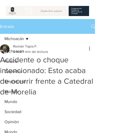
Entrada
Michoacán
Román Tapia F.
Michoacán
5 mar
1 min de lectura
Accidente o choque
Política
intencionado: Esto acaba
Deportes
de ocurrir frente a Catedral
Empresarial
de Morelia
Morelia
Mundo
Sociedad
Opinión
Mundo