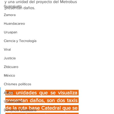
y una unidad del proyecto del Metrobus 
Guanajuato
presentan daños. 
Zamora
Huandacareo
Uruapan
Ciencia y Tecnología
Viral
Justicia
Zitácuaro
México
Chismes políticos
Las unidades que se visualiza 
AMLO
presentan daños, son dos taxis 
Universidad
de la ruta base Catedral que se 
Denuncia Ciudadana