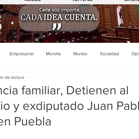
Empresarial
Morelia
Mundo
Sociedad
Opi
in de lectura
Sucesos
Entretenimiento
Cultura
Economía
Pol
cia familiar, Detienen al
o y exdiputado Juan Pabl
ducación
Salud
Gobierno
Guanajuato
Zamora
en Puebla
a
Viral
Justicia
Zitácuaro
México