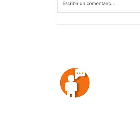
Escribir un comentario...
Ataque armado esta noche
deja sin vida al jefe de
Tenencia de Santiago
Undameo, otro muerto y un
herido
EMPRENDE
ENTRETENIM
NOTICIAS
ANÁLISIS
SOCIEDAD
CONTACTO
VOX POPULI