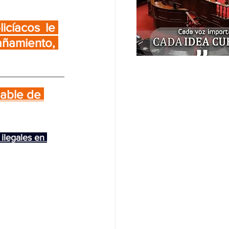
cíacos le 
ñamiento, 
able de 
ilegales en 