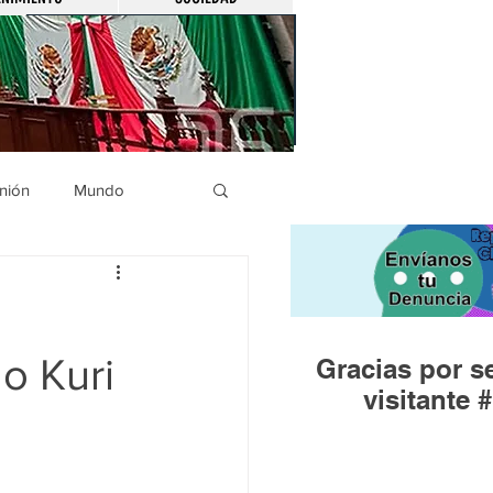
nión
Mundo
icíaca
Municipios
o Kuri
Gracias por se
Huandacareo
visitante #