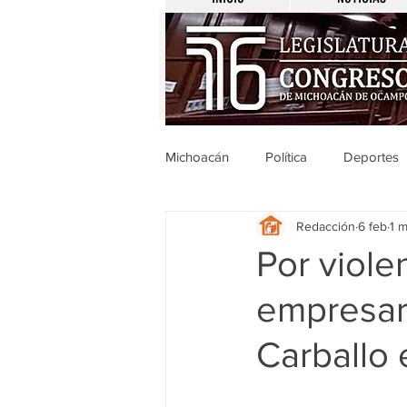
Michoacán
Política
Deportes
Redacción
6 feb
1 m
Michoacán
Nacionales
Por violen
empresari
Legislativo
Seguridad
E
Carballo 
Uruapan
Ciencia y Tecnologí