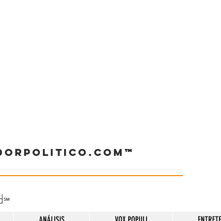
dorpolitico.com™
d
℠
ANÁLISIS
VOX POPULI
ENTRET