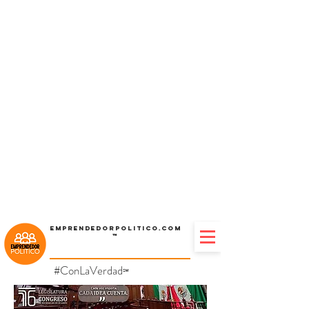
Emprendedorpolitico.com
™
#ConLaVerdad
℠