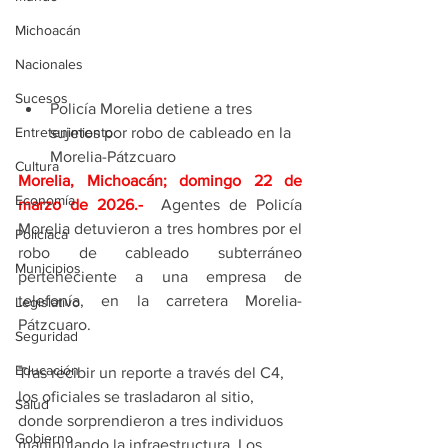
Michoacán
Nacionales
Sucesos
Policía Morelia detiene a tres 
Entretenimiento
sujetos por robo de cableado en la 
Morelia-Pátzcuaro
Cultura
Morelia, Michoacán; domingo 22 de 
Economía
marzo de 2026
.- 
Agentes de Policía 
Morelia detuvieron a tres hombres por el 
Policíaca
robo de cableado subterráneo 
Municipios
perteneciente a una empresa de 
telefonía, en la carretera Morelia-
Legislativo
Pátzcuaro.
Seguridad
Educación
Tras recibir un reporte a través del C4, 
los oficiales se trasladaron al sitio, 
Salud
donde sorprendieron a tres individuos 
Gobierno
manipulando la infraestructura. Los 