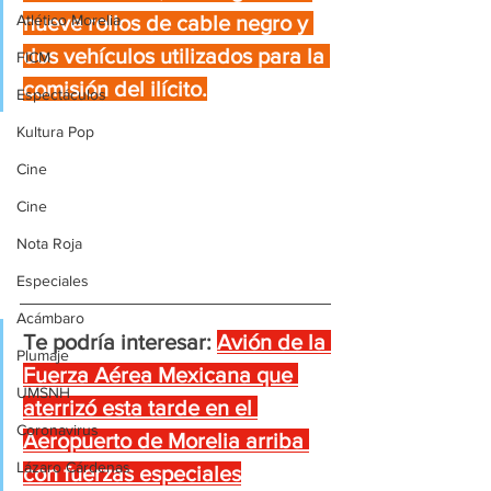
Atlético Morelia
nueve rollos de cable negro y 
dos vehículos utilizados para la 
FICM
comisión del ilícito.
Espectáculos
Kultura Pop
Cine
Cine
Nota Roja
Especiales
Acámbaro
Te podría interesar:
Avión de la 
Plumaje
Fuerza Aérea Mexicana que 
UMSNH
aterrizó esta tarde en el 
Coronavirus
Aeropuerto de Morelia arriba 
Lázaro Cárdenas
con fuerzas especiales