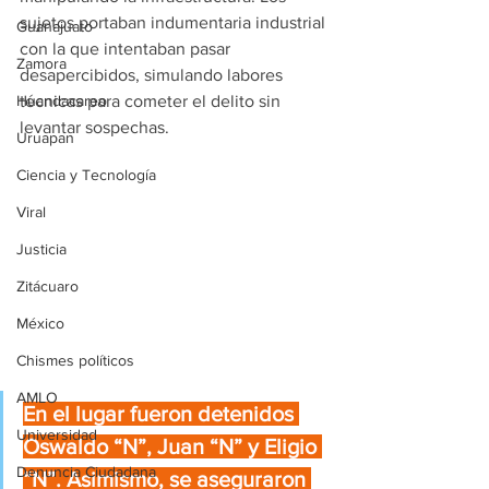
sujetos portaban indumentaria industrial 
Guanajuato
con la que intentaban pasar 
Zamora
desapercibidos, simulando labores 
Huandacareo
técnicas para cometer el delito sin 
levantar sospechas.
Uruapan
Ciencia y Tecnología
Viral
Justicia
Zitácuaro
México
Chismes políticos
AMLO
En el lugar fueron detenidos 
Universidad
Oswaldo “N”, Juan “N” y Eligio 
Denuncia Ciudadana
“N”. Asimismo, se aseguraron 