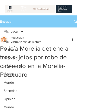
Entrada
Michoacán
Redacción
Michoacán
22 mar
2 min de lectura
Policía Morelia detiene a
Política
tres sujetos por robo de
Deportes
cableado en la Morelia-
Empresarial
Pátzcuaro
Morelia
Mundo
Sociedad
Opinión
Mundo