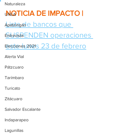
Naturaleza
NOTICIA DE IMPACTO | 
UNLA
Lista de bancos que 
Apatzingán
SUSPENDEN operaciones 
Entrevista
este lunes 23 de febrero
Elecciones 2021
Alerta Vial
Pátzcuaro
Tarímbaro
Turicato
Zitácuaro
Salvador Escalante
Indaparapeo
Lagunillas