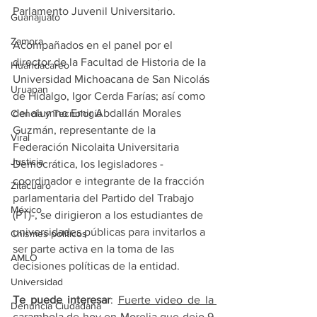
Parlamento Juvenil Universitario.
Guanajuato
Zamora
Acompañados en el panel por el 
director de la Facultad de Historia de la 
Huandacareo
Universidad Michoacana de San Nicolás 
Uruapan
de Hidalgo, Igor Cerda Farías; así como 
del alumno Emir Abdallán Morales 
Ciencia y Tecnología
Guzmán, representante de la 
Viral
Federación Nicolaita Universitaria 
Justicia
Democrática, los legisladores -
coordinador e integrante de la fracción 
Zitácuaro
parlamentaria del Partido del Trabajo 
México
(PT)-, se dirigieron a los estudiantes de 
universidades públicas para invitarlos a 
Chismes políticos
ser parte activa en la toma de las 
AMLO
decisiones políticas de la entidad.
Universidad
Te puede interesar
: 
Fuerte video de la 
Denuncia Ciudadana
carambola de hoy en Morelia que dejo 9 