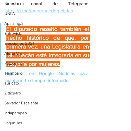
Naturaleza
nuestro canal de Telegram
: 
https://t.me/emprendedorpolitico
UNLA
Apatzingán
El diputado resaltó también el 
Entrevista
hecho histórico de que, por 
Elecciones 2021
primera vez, una Legislatura en 
Alerta Vial
Michoacán está integrada en su 
Pátzcuaro
mayoría por mujeres.
Tarímbaro
Síguenos en Google Noticias para 
mantenerte siempre informado
Turicato
Zitácuaro
Salvador Escalante
Indaparapeo
Lagunillas