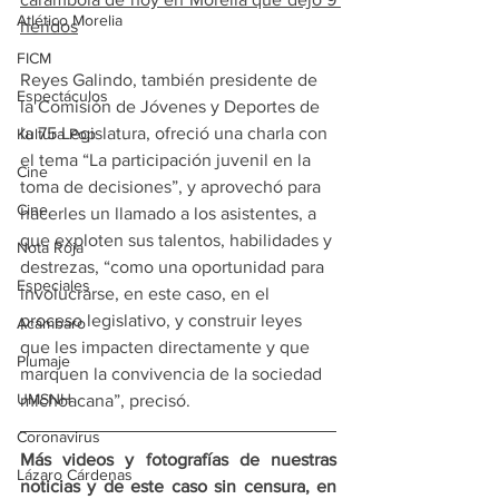
Atlético Morelia
heridos
FICM
Reyes Galindo, también presidente de 
Espectáculos
la Comisión de Jóvenes y Deportes de 
la 75 Legislatura, ofreció una charla con 
Kultura Pop
el tema “La participación juvenil en la 
Cine
toma de decisiones”, y aprovechó para 
Cine
hacerles un llamado a los asistentes, a 
que exploten sus talentos, habilidades y 
Nota Roja
destrezas, “como una oportunidad para 
Especiales
involucrarse, en este caso, en el 
proceso legislativo, y construir leyes 
Acámbaro
que les impacten directamente y que 
Plumaje
marquen la convivencia de la sociedad 
UMSNH
michoacana”, precisó.  
Coronavirus
Más videos y fotografías de nuestras 
Lázaro Cárdenas
noticias y de este caso sin censura, en 