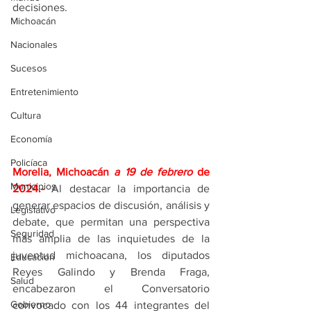
decisiones.
Michoacán
Nacionales
Sucesos
Entretenimiento
Cultura
Economía
Policíaca
Morelia, Michoacán 
a 19 de febrero 
de 
Municipios
2024.-
Al destacar la importancia de 
generar espacios de discusión, análisis y 
Legislativo
debate, que permitan una perspectiva 
Seguridad
más amplia de las inquietudes de la 
juventud michoacana, los diputados 
Educación
Reyes Galindo y Brenda Fraga, 
Salud
encabezaron el Conversatorio 
Gobierno
convocado con los 44 integrantes del 