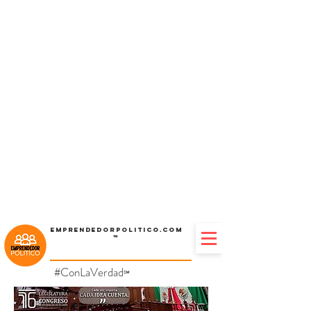
Emprendedorpolitico.com
™
#ConLaVerdad
℠