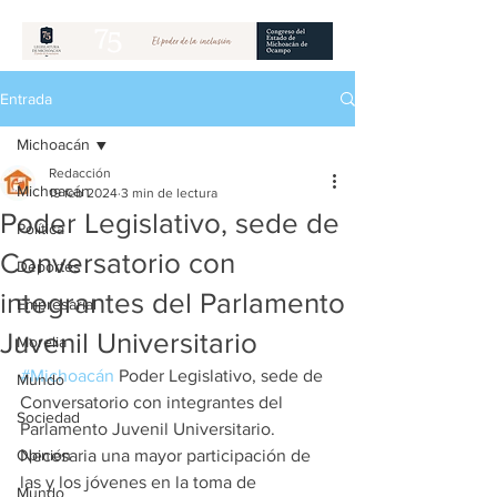
Entrada
Michoacán
Redacción
Michoacán
19 feb 2024
3 min de lectura
Poder Legislativo, sede de
Política
Conversatorio con
Deportes
integrantes del Parlamento
Empresarial
Juvenil Universitario
Morelia
#Michoacán
 Poder Legislativo, sede de 
Mundo
Conversatorio con integrantes del 
Sociedad
Parlamento Juvenil Universitario. 
Opinión
Necesaria una mayor participación de 
las y los jóvenes en la toma de 
Mundo