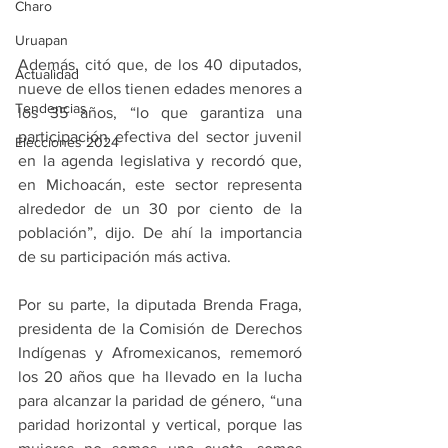
Charo
Uruapan
Además, citó que, de los 40 diputados, 
Actualidad
nueve de ellos tienen edades menores a 
Tendencias
los 35 años, “lo que garantiza una 
participación efectiva del sector juvenil 
Elecciones 2024
en la agenda legislativa y recordó que, 
en Michoacán, este sector representa 
alrededor de un 30 por ciento de la 
población”, dijo. De ahí la importancia 
de su participación más activa.
Por su parte, la diputada Brenda Fraga, 
presidenta de la Comisión de Derechos 
Indígenas y Afromexicanos, rememoró 
los 20 años que ha llevado en la lucha 
para alcanzar la paridad de género, “una 
paridad horizontal y vertical, porque las 