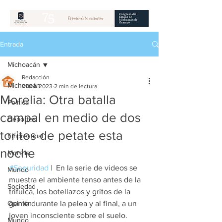
Entrada
Michoacán
Redacción
Michoacán
21 feb 2023
2 min de lectura
Morelia: Otra batalla
Política
campal en medio de dos
Deportes
toritos de petate esta
Empresarial
noche
Morelia
#Seguridad
 |  En la serie de videos se 
Mundo
muestra el ambiente tenso antes de la 
Sociedad
trifulca, los botellazos y gritos de la 
Opinión
gente durante la pelea y al final, a un 
joven inconsciente sobre el suelo.
Mundo