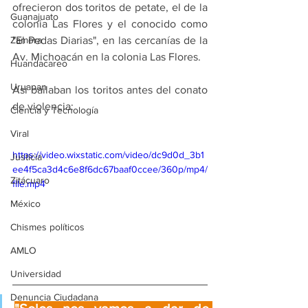
ofrecieron dos toritos de petate, el de la 
Guanajuato
colonia Las Flores y el conocido como 
Zamora
"El Pedas Diarias", en las cercanías de la 
Av. Michoacán en la colonia Las Flores.
Huandacareo
Uruapan
Así bailaban los toritos antes del conato 
de violencia:
Ciencia y Tecnología
Viral
https://video.wixstatic.com/video/dc9d0d_3b1
Justicia
ee4f5ca3d4c6e8f6dc67baaf0ccee/360p/mp4/
Zitácuaro
file.mp4
México
Chismes políticos
AMLO
Universidad
Denuncia Ciudadana