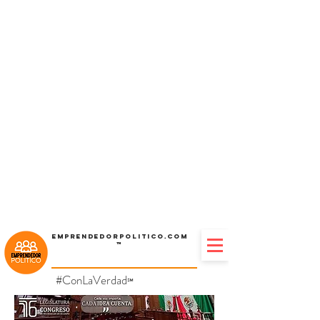
Emprendedorpolitico.com
™
#ConLaVerdad
℠