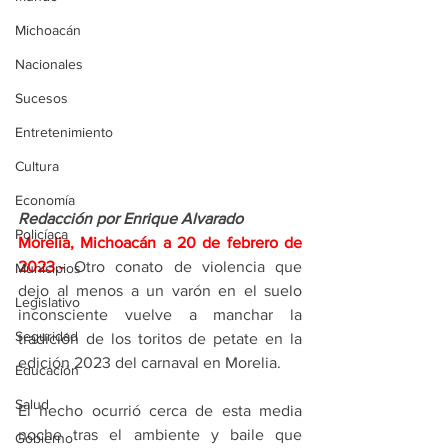
Michoacán
Nacionales
Sucesos
Entretenimiento
Cultura
Economía
Redacción por Enrique Alvarado
Policíaca
Morelia, Michoacán a 20 de febrero de 
2023.- 
Otro conato de violencia que 
Municipios
dejo al menos a un varón en el suelo 
Legislativo
inconsciente vuelve a manchar la 
Seguridad
tradición de los toritos de petate en la 
edición 2023 del carnaval en Morelia.
Educación
Salud
El hecho ocurrió cerca de esta media 
noche tras el ambiente y baile que 
Gobierno