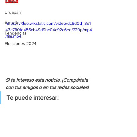
lunes:
Charo
Uruapan
Actualidad
https://video.wixstatic.com/video/dc9d0d_3e1
43c7ff0fd456cb49d9bc04c92c6ed/720p/mp4
Tendencias
/file.mp4
Elecciones 2024
Si te intereso esta noticia, ¡Compártela 
con tus amigos o en tus redes sociales!
Te puede interesar: