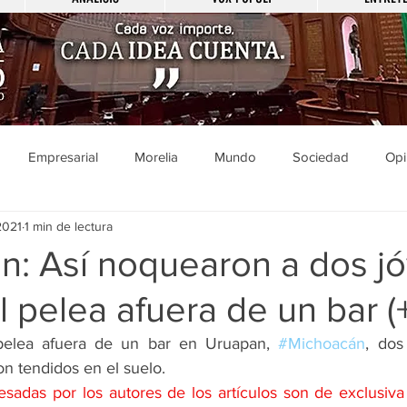
Empresarial
Morelia
Mundo
Sociedad
Opi
2021
1 min de lectura
Sucesos
Entretenimiento
Cultura
Economía
Pol
n: Así noquearon a dos j
al pelea afuera de un bar 
ducación
Salud
Gobierno
Guanajuato
Zamora
pelea afuera de un bar en Uruapan, 
#Michoacán
, dos
 tendidos en el suelo. 
a
Viral
Justicia
Zitácuaro
México
sadas por los autores de los artículos son de exclusiva 