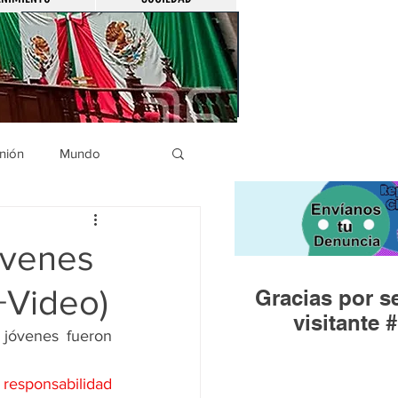
nión
Mundo
icíaca
Municipios
óvenes
(+Video)
Gracias por se
Huandacareo
visitante #
 jóvenes fueron 
responsabilidad 