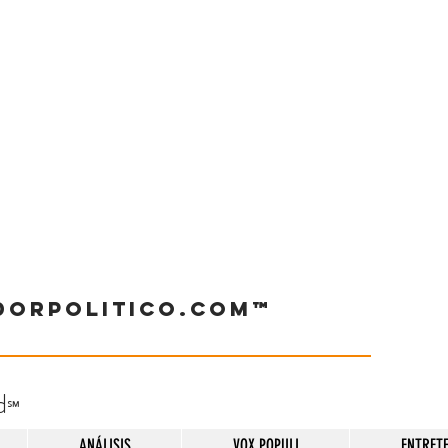
dorpolitico.com™
d
℠
ANÁLISIS
VOX POPULI
ENTRET