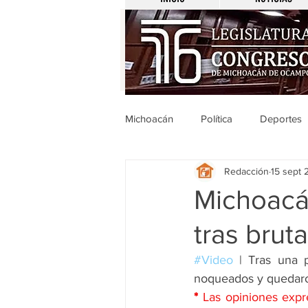
Michoacán
Política
Deportes
Redacción
15 sept 
Michoacán
Nacionales
Michoacá
tras brut
Legislativo
Seguridad
E
#Video
 | Tras una 
noqueados y quedaron
Uruapan
Ciencia y Tecnologí
*
 Las opiniones expre