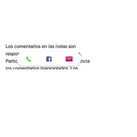
Los comentarios en las notas son 
responsabilidad de quien los emite. 
Participa responsablemente y denuncia 
los comentarios inapropiados. Los 
comentarios ofensivos o que sean 
denunciados por los usuarios se 
eliminarán de inmediato.
Entretenimiento
Sucesos
Viral