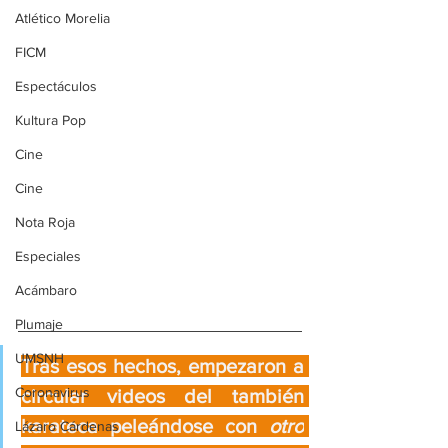
Atlético Morelia
FICM
Espectáculos
Kultura Pop
Cine
Cine
Nota Roja
Especiales
Acámbaro
Plumaje
UMSNH
Tras esos hechos, empezaron a 
Coronavirus
circular videos del también 
karateca peleándose con 
otro
Lázaro Cárdenas