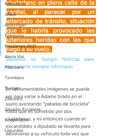
ciudadano en plena calle de la 
Naturaleza
capital, al parecer por un 
UNLA
altercado de tránsito, situación 
Apatzingán
que le habría provocado las 
Entrevista
ulteriores heridas con las que 
Elecciones 2021
llegó a su vuelo. 
Alerta Vial
Síguenos en Google Noticias para 
mantenerte siempre informado
Pátzcuaro
Tarímbaro
Turicato
En las lamentables imágenes se puede 
ver para variar a Adame tirado en el 
Zitácuaro
suelo aventando “patadas de bicicleta” 
Salvador Escalante
hasta que es sometido por dos 
ciudadanos, y es entonces cuando el 
Indaparapeo
excandidato a diputado se levanta para 
Lagunillas
devolverse a su vehículo toda vez que 