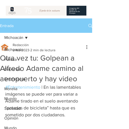
Entrada
Michoacán
Redacción
Michoacán
2 feb 2023
2 min de lectura
Otra vez tu: Golpean a
Política
Alfredo Adame camino al
Deportes
aeropuerto y hay video
Empresarial
#Entretenimiento
 | En las lamentables 
Morelia
imágenes se puede ver para variar a 
Mundo
Adame tirado en el suelo aventando 
“patadas de bicicleta” hasta que es 
Sociedad
sometido por dos ciudadanos
. 
Opinión
Mundo