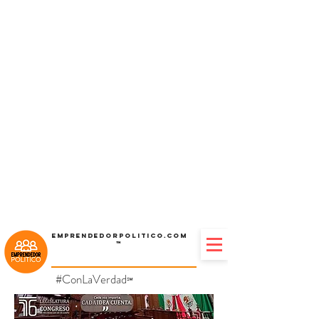
Emprendedorpolitico.com
™
#ConLaVerdad
℠