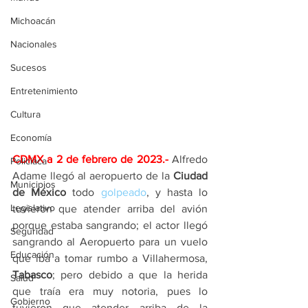
Michoacán
Nacionales
Sucesos
Entretenimiento
Cultura
Economía
CDMX a 2 de febrero de 2023.-
Alfredo 
Policíaca
Adame llegó al aeropuerto de la
 Ciudad 
Municipios
de México
 todo 
golpeado
, y hasta lo 
Legislativo
tuvieron que atender arriba del avión 
porque estaba sangrando; el actor llegó 
Seguridad
sangrando al Aeropuerto para un vuelo 
Educación
que iba a tomar rumbo a Villahermosa, 
Tabasco
; pero debido a que la herida 
Salud
que traía era muy notoria, pues lo 
Gobierno
tuvieron que atender arriba de la 