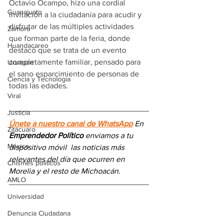
Octavio Ocampo, hizo una cordial 
Guanajuato
invitación a la ciudadanía para acudir y 
disfrutar de las múltiples actividades 
Zamora
que forman parte de la feria, donde 
Huandacareo
destacó que se trata de un evento 
completamente familiar, pensado para 
Uruapan
el sano esparcimiento de personas de 
Ciencia y Tecnología
todas las edades.
Viral
Justicia
Únete a nuestro canal de WhatsApp
 En 
Zitácuaro
Emprendedor Político
 enviamos a 
tu 
México
dispositivo móvil 
las noticias más 
relevantes del día
 que ocurren en 
Chismes políticos
Morelia y el resto de Michoacán.
AMLO
Universidad
Denuncia Ciudadana