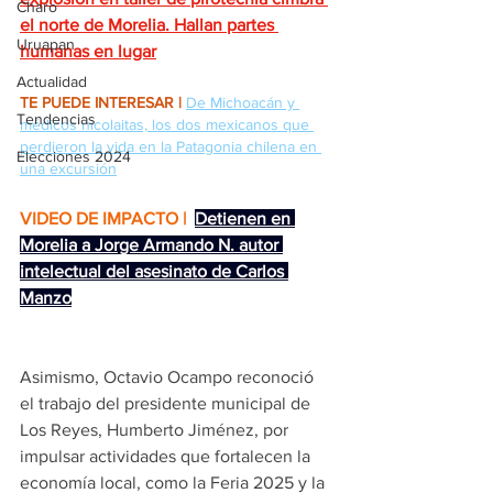
Charo
el norte de Morelia. Hallan partes 
Uruapan
humanas en lugar
Actualidad
TE PUEDE INTERESAR |
De Michoacán y 
Tendencias
médicos nicolaitas, los dos mexicanos que 
perdieron la vida en la Patagonia chilena en 
Elecciones 2024
una excursión
VIDEO DE IMPACTO | 
Detienen en 
Morelia a Jorge Armando N. autor 
intelectual del asesinato de Carlos 
Manzo
Asimismo, Octavio Ocampo reconoció 
el trabajo del presidente municipal de 
Los Reyes, Humberto Jiménez, por 
impulsar actividades que fortalecen la 
economía local, como la Feria 2025 y la 