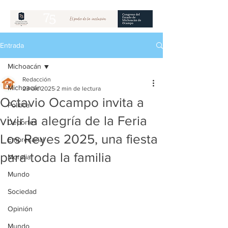
Entrada
Michoacán
Redacción
Michoacán
23 dic 2025
2 min de lectura
Octavio Ocampo invita a
Política
vivir la alegría de la Feria
Deportes
Los Reyes 2025, una fiesta
Empresarial
para toda la familia
Morelia
Mundo
Sociedad
Opinión
Mundo