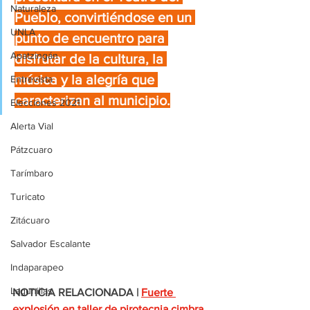
Naturaleza
Pueblo, convirtiéndose en un 
UNLA
punto de encuentro para 
Apatzingán
disfrutar de la cultura, la 
música y la alegría que 
Entrevista
caracterizan al municipio.
Elecciones 2021
Alerta Vial
Pátzcuaro
Tarímbaro
Turicato
Zitácuaro
Salvador Escalante
Indaparapeo
Lagunillas
NOTICIA RELACIONADA |
Fuerte 
explosión en taller de pirotecnia cimbra 