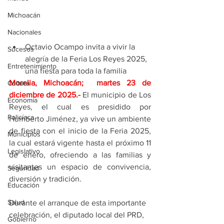
Michoacán
Nacionales
Octavio Ocampo invita a vivir la 
Sucesos
alegría de la Feria Los Reyes 2025, 
Entretenimiento
una fiesta para toda la familia
Morelia, Michoacán;  martes 23 de 
Cultura
diciembre de 2025
.- 
El municipio de Los 
Economía
Reyes, el cual es presidido por 
Policíaca
Humberto Jiménez, ya vive un ambiente 
de fiesta con el inicio de la Feria 2025, 
Municipios
la cual estará vigente hasta el próximo 11 
Legislativo
de enero, ofreciendo a las familias y 
visitantes un espacio de convivencia, 
Seguridad
diversión y tradición.
Educación
Salud
Durante el arranque de esta importante 
celebración, el diputado local del PRD, 
Gobierno