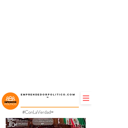
Emprendedorpolitico.com
™
#ConLaVerdad
℠