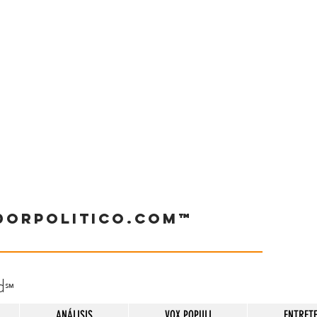
dorpolitico.com™
d
℠
ANÁLISIS
VOX POPULI
ENTRET