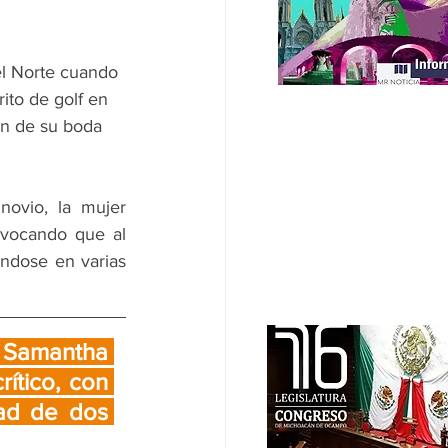
el Norte cuando 
ito de golf en 
ón de su boda 
ovio, la mujer 
ocando que al 
ndose en varias 
 Samantha 
ítico, con 
ad de dos 