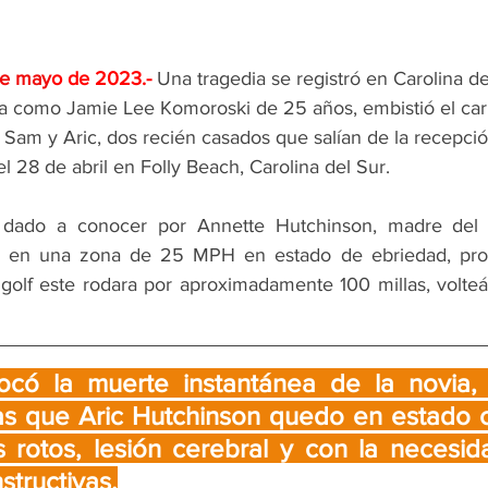
de may
o de 2023.-
Una tragedia se registró en Carolina d
da como Jamie Lee Komoroski de 25 años, embistió el carr
 Sam y Aric, dos recién casados que salían de la recepci
l 28 de abril en Folly Beach, Carolina del Sur.
dado a conocer por Annette Hutchinson, madre del n
en una zona de 25 MPH en estado de ebriedad, prov
 golf este rodara por aproximadamente 100 millas, volteá
có la muerte instantánea de la novia,
ras que Aric Hutchinson quedo en estado cr
 rotos, lesión cerebral y con la necesid
structivas.