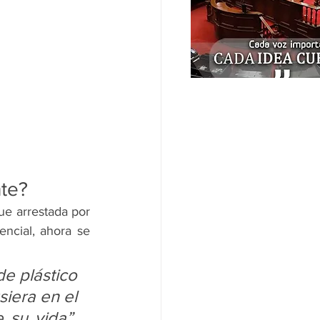
nte?
e arrestada por 
ncial, ahora se 
e plástico 
iera en el 
su vida”, 