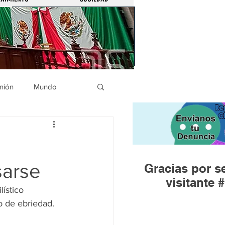
nión
Mundo
icíaca
Municipios
sarse
Gracias por se
Huandacareo
visitante #
ístico 
 de ebriedad.