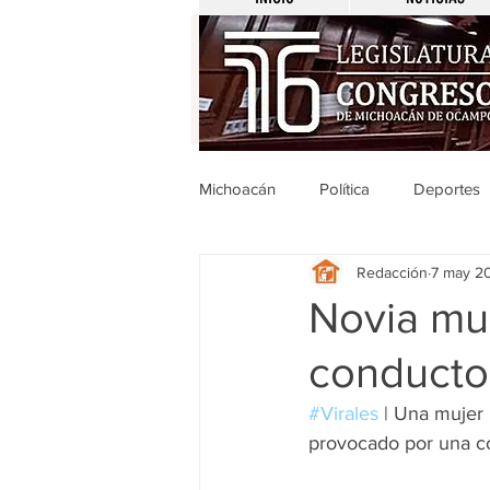
Michoacán
Política
Deportes
Redacción
7 may 2
Michoacán
Nacionales
Novia mu
conductor
Legislativo
Seguridad
E
#Virales
 | 
Una mujer p
provocado por una c
Uruapan
Ciencia y Tecnologí