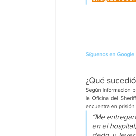
Síguenos en Google 
¿Qué sucedió
Según información pr
la Oficina del Sheri
encuentra en prisión 
“Me entregaro
en el hospita
dedo y leyera