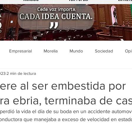
Empresarial
Morelia
Mundo
Sociedad
Opi
023
2 min de lectura
Sucesos
Entretenimiento
Cultura
Economía
Pol
ere al ser embestida por
a ebria, terminaba de ca
ducación
Salud
Gobierno
Guanajuato
Zamora
erdió la vida el día de su boda en un accidente automovil
onductora que manejaba a exceso de velocidad en estado
a
Viral
Justicia
Zitácuaro
México