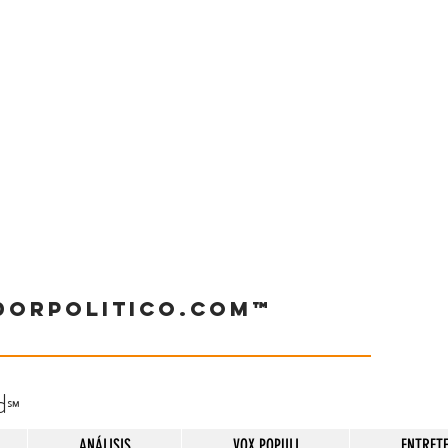
dorpolitico.com™
d
℠
ANÁLISIS
VOX POPULI
ENTRET