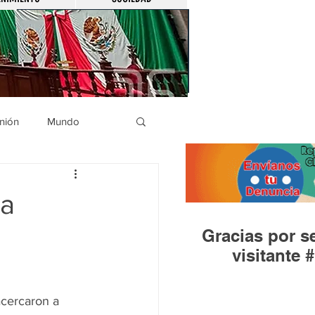
nión
Mundo
icíaca
Municipios
ia
Gracias por se
Huandacareo
visitante #
acercaron a 