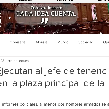
Empresarial
Morelia
Mundo
Sociedad
Opi
023
1 min de lectura
Sucesos
Entretenimiento
Cultura
Economía
Pol
Ejecutan al jefe de tenenc
n la plaza principal de la
ducación
Salud
Gobierno
Guanajuato
Zamora
a
Viral
Justicia
Zitácuaro
México
n informes policiales, al menos dos hombres armados se 