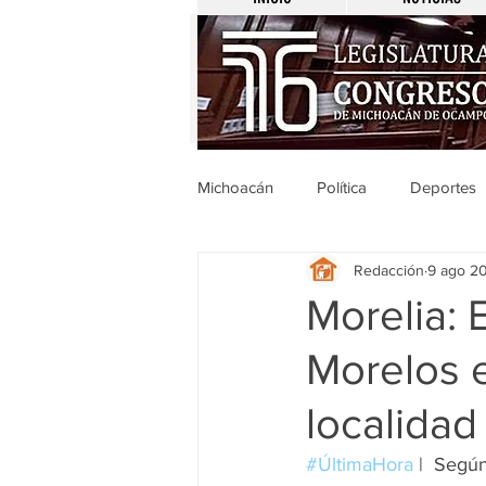
Michoacán
Política
Deportes
Redacción
9 ago 2
Michoacán
Nacionales
Morelia: 
Morelos e
Legislativo
Seguridad
E
localidad
Uruapan
Ciencia y Tecnologí
#ÚltimaHora
 |  Segú