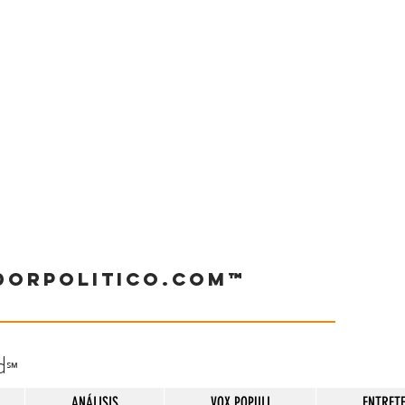
dorpolitico.com™
d
℠
ANÁLISIS
VOX POPULI
ENTRET