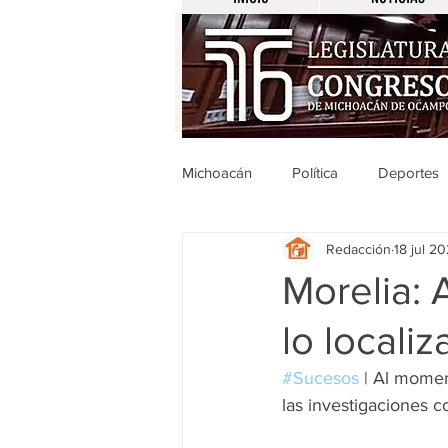
Michoacán
Política
Deportes
Redacción
18 jul 2
Michoacán
Nacionales
Morelia: 
lo locali
Legislativo
Seguridad
E
#Sucesos
 | Al momen
las investigaciones c
Uruapan
Ciencia y Tecnologí