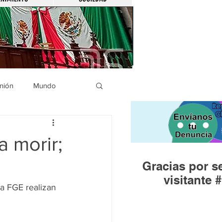
nión
Mundo
icíaca
Municipios
a morir;
Gracias por se
Huandacareo
visitante #
a FGE realizan 