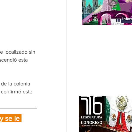
 localizado sin 
scendió esta 
de la colonia 
 confirmó este 
 se le 