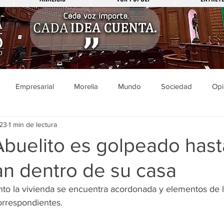
Empresarial
Morelia
Mundo
Sociedad
Opi
023
1 min de lectura
Sucesos
Entretenimiento
Cultura
Economía
Pol
Abuelito es golpeado hast
zan dentro de su casa
ducación
Salud
Gobierno
Guanajuato
Zamora
to la vivienda se encuentra acordonada y elementos de l
orrespondientes.
a
Viral
Justicia
Zitácuaro
México