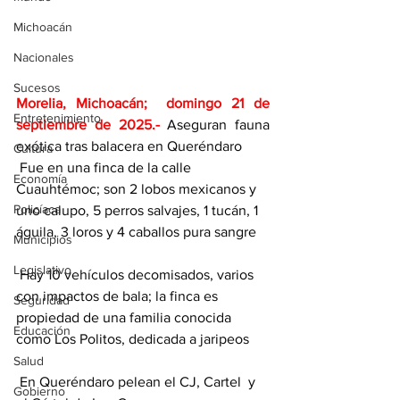
Michoacán
Nacionales
Sucesos
Morelia, Michoacán;  domingo 21 de 
Entretenimiento
septiembre de 2025
.- 
Aseguran fauna 
exótica tras balacera en Queréndaro
Cultura
 Fue en una finca de la calle 
Economía
Cuauhtémoc; son 2 lobos mexicanos y 
Policíaca
uno calupo, 5 perros salvajes, 1 tucán, 1 
águila, 3 loros y 4 caballos pura sangre
Municipios
Legislativo
 Hay 10 vehículos decomisados, varios 
con impactos de bala; la finca es 
Seguridad
propiedad de una familia conocida 
Educación
como Los Politos, dedicada a jaripeos
Salud
 En Queréndaro pelean el CJ, Cartel  y 
Gobierno