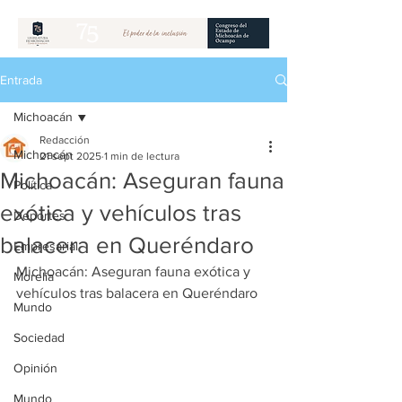
Entrada
Michoacán
Redacción
Michoacán
21 sept 2025
1 min de lectura
Michoacán: Aseguran fauna
Política
exótica y vehículos tras
Deportes
balacera en Queréndaro
Empresarial
Michoacán: Aseguran fauna exótica y 
Morelia
vehículos tras balacera en Queréndaro
Mundo
Sociedad
Opinión
Mundo