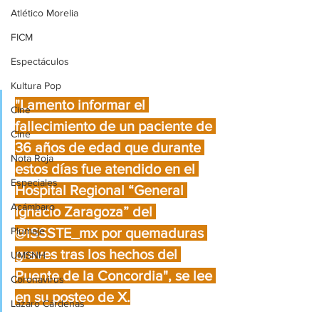
Atlético Morelia
FICM
Espectáculos
Kultura Pop
"Lamento informar el 
Cine
fallecimiento de un paciente de 
Cine
36 años de edad que durante 
Nota Roja
estos días fue atendido en el 
Especiales
Hospital Regional “General 
Acámbaro
Ignacio Zaragoza” del 
Plumaje
@ISSSTE_mx por quemaduras 
graves tras los hechos del 
UMSNH
Puente de la Concordia", se lee 
Coronavirus
en su posteo de X.
Lázaro Cárdenas