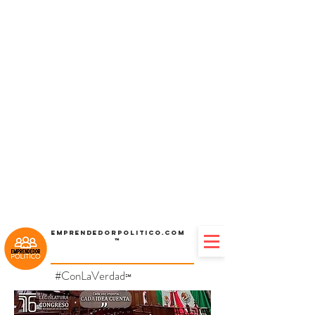
Emprendedorpolitico.com
™
#ConLaVerdad
℠