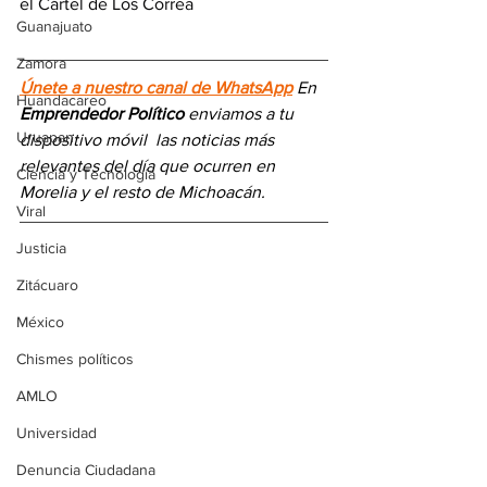
el Cártel de Los Correa
Guanajuato
Zamora
Únete a nuestro canal de WhatsApp
 En 
Huandacareo
Emprendedor Político
 enviamos a 
tu 
Uruapan
dispositivo móvil 
las noticias más 
relevantes del día
 que ocurren en 
Ciencia y Tecnología
Morelia y el resto de Michoacán.
Viral
Justicia
Zitácuaro
México
Chismes políticos
AMLO
Universidad
Denuncia Ciudadana