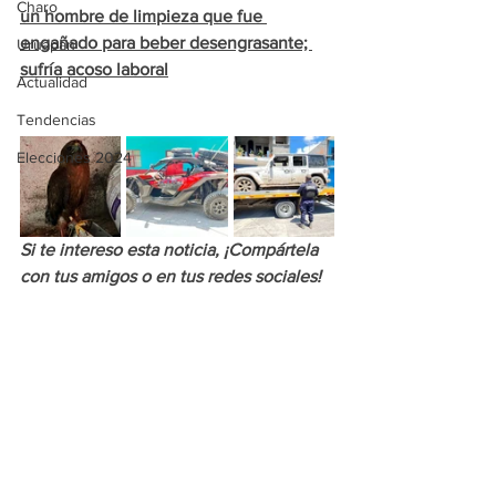
Charo
un hombre de limpieza que fue 
engañado para beber desengrasante; 
Uruapan
sufría acoso laboral
Actualidad
Tendencias
Elecciones 2024
Si te intereso esta noticia, ¡Compártela 
con tus amigos o en tus redes sociales!