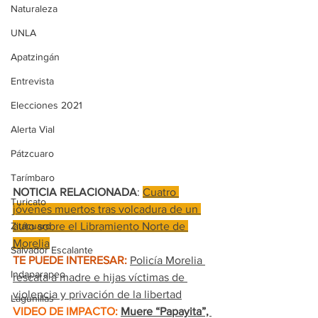
Naturaleza
UNLA
Apatzingán
Entrevista
Elecciones 2021
Alerta Vial
Pátzcuaro
Tarímbaro
NOTICIA RELACIONADA
: 
Cuatro 
Turicato
jóvenes muertos tras volcadura de un 
Zitácuaro
auto sobre el Libramiento Norte de 
Morelia
Salvador Escalante
TE PUEDE INTERESAR:
Policía Morelia 
Indaparapeo
rescata a madre e hijas víctimas de 
violencia y privación de la libertad
Lagunillas
VIDEO DE IMPACTO:
Muere “Papayita”, 