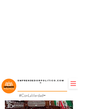
Emprendedorpolitico.com
™
#ConLaVerdad
℠