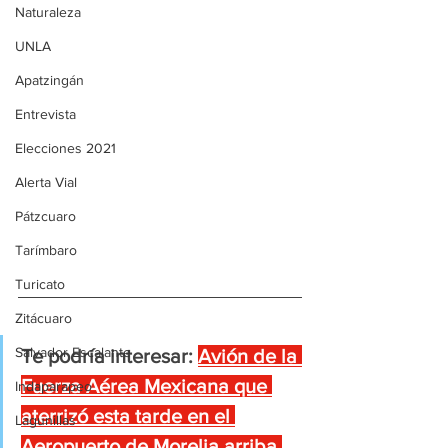
Naturaleza
UNLA
Apatzingán
Entrevista
Elecciones 2021
Alerta Vial
Pátzcuaro
Tarímbaro
Turicato
Zitácuaro
Salvador Escalante
Te podría interesar:
Avión de la 
Fuerza Aérea Mexicana que 
Indaparapeo
aterrizó esta tarde en el 
Lagunillas
Aeropuerto de Morelia arriba 