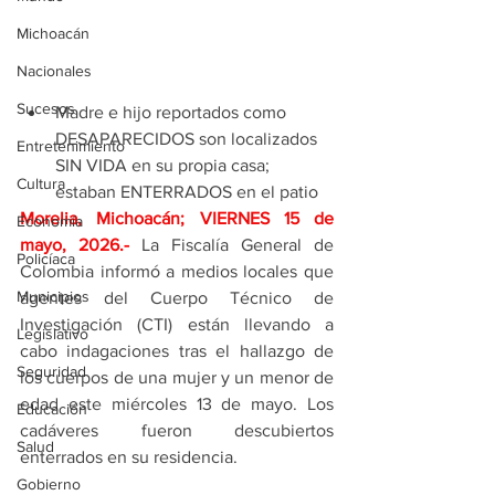
Michoacán
Nacionales
Sucesos
Madre e hijo reportados como 
DESAPARECIDOS son localizados 
Entretenimiento
SIN VIDA en su propia casa; 
Cultura
estaban ENTERRADOS en el patio
Morelia, Michoacán; VIERNES 15 de 
Economía
mayo, 2026
.- 
La Fiscalía General de 
Policíaca
Colombia informó a medios locales que 
Municipios
agentes del Cuerpo Técnico de 
Investigación (CTI) están llevando a 
Legislativo
cabo indagaciones tras el hallazgo de 
Seguridad
los cuerpos de una mujer y un menor de 
edad este miércoles 13 de mayo. Los 
Educación
cadáveres fueron descubiertos 
Salud
enterrados en su residencia.
Gobierno