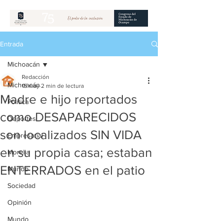
Entrada
Michoacán
Redacción
Michoacán
15 may
2 min de lectura
Madre e hijo reportados
Política
como DESAPARECIDOS
Deportes
son localizados SIN VIDA
Empresarial
en su propia casa; estaban
Morelia
ENTERRADOS en el patio
Mundo
Sociedad
Opinión
Mundo