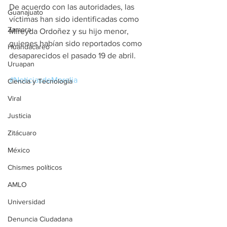
De acuerdo con las autoridades, las 
Guanajuato
víctimas han sido identificadas como 
Zamora
Mireyda Ordoñez y su hijo menor, 
quienes habían sido reportados como 
Huandacareo
desaparecidos el pasado 19 de abril.
Uruapan
#NoticiasdeMorelia
Ciencia y Tecnología
Viral
Justicia
Zitácuaro
México
Chismes políticos
AMLO
Universidad
Denuncia Ciudadana