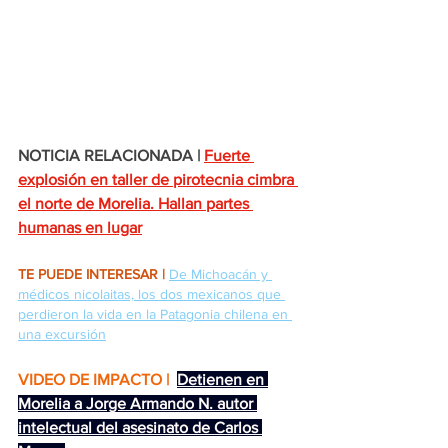
NOTICIA RELACIONADA |
Fuerte 
explosión en taller de pirotecnia cimbra 
el norte de Morelia. Hallan partes 
humanas en lugar
TE PUEDE INTERESAR |
De Michoacán y 
médicos nicolaitas, los dos mexicanos que 
perdieron la vida en la Patagonia chilena en 
una excursión
VIDEO DE IMPACTO | 
Detienen en 
Morelia a Jorge Armando N. autor 
intelectual del asesinato de Carlos 