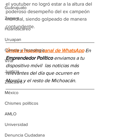
el youtuber no logró estar a la altura del 
Guanajuato
poderoso desempeño del ex campeón 
Zamora
mundial, siendo golpeado de manera 
contundente.
Huandacareo
Uruapan
Ciencia y Tecnología
Únete a nuestro canal de WhatsApp
 En 
Emprendedor Político
 enviamos a 
tu 
Viral
dispositivo móvil 
las noticias más 
Justicia
relevantes del día
 que ocurren en 
Morelia y el resto de Michoacán.
Zitácuaro
México
Chismes políticos
AMLO
Universidad
Denuncia Ciudadana