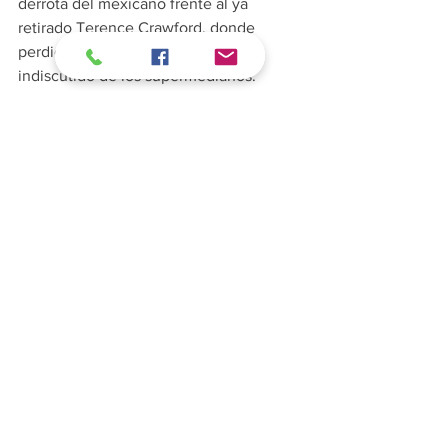
derrota del mexicano frente al ya 
retirado Terence Crawford, donde 
perdió sus títulos como campeón 
indiscutido de los supermedianos.
Si te intereso esta noticia, ¡Compártela 
con tus amigos o en tus redes sociales!