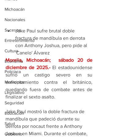
Michoacán
Nacionales
Sucesos
Jake Paul sufre brutal doble 
fractura de mandíbula en derrota 
Entretenimiento
con Anthony Joshua, pero pide al 
Cultura
'Canelo' Álvarez
Morelia, Michoacán;  sábado 20 de 
Economía
diciembre de 2025
.- 
El estadounidense 
Policíaca
sufrió un castigo severo en su 
Municipios
enfrentamiento contra el británico, 
quedando fuera de combate antes de 
Legislativo
finalizar el sexto asalto.
Seguridad
Jake Paul mostró la doble fractura de 
Educación
mandíbula que padeció durante su 
Salud
derrota por nocaut frente a Anthony 
Joshua en Miami. Durante el combate, 
Gobierno