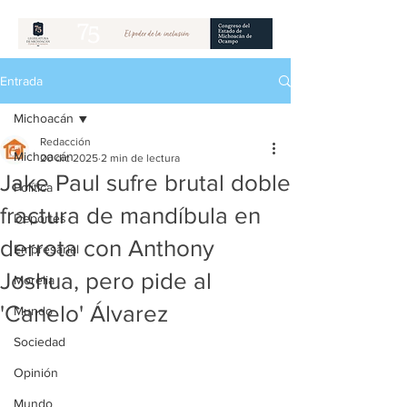
Entrada
Michoacán
Redacción
Michoacán
20 dic 2025
2 min de lectura
Jake Paul sufre brutal doble
Política
fractura de mandíbula en
Deportes
derrota con Anthony
Empresarial
Joshua, pero pide al
Morelia
'Canelo' Álvarez
Mundo
Sociedad
Opinión
Mundo