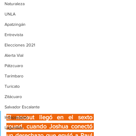
Naturaleza
UNLA
Apatzingán
Entrevista
Elecciones 2021
Alerta Vial
Pátzcuaro
Tarímbaro
Turicato
Zitácuaro
Salvador Escalante
El nocaut llegó en el sexto 
Indaparapeo
round, cuando Joshua conectó 
Lagunillas
un derechazo que envió a Paul 