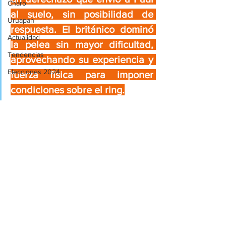
Charo
al suelo, sin posibilidad de 
Uruapan
respuesta. El británico dominó 
Actualidad
la pelea sin mayor dificultad, 
Tendencias
aprovechando su experiencia y 
Elecciones 2024
fuerza física para imponer 
condiciones sobre el ring.