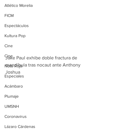
Atlético Morelia
FICM
Espectáculos
Kultura Pop
Cine
Cine
Jake Paul exhibe doble fractura de 
mandíbula tras nocaut ante Anthony 
Nota Roja
Joshua
Especiales
Acámbaro
Plumaje
UMSNH
Coronavirus
Lázaro Cárdenas