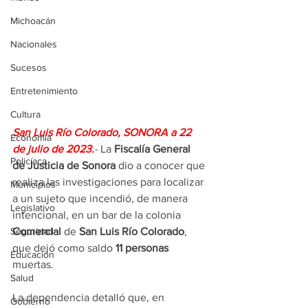
Michoacán
Nacionales
Sucesos
Entretenimiento
Cultura
San Luis Río Colorado, SONORA a 22 
Economía
de julio 
de 2023.
- 
La 
Fiscalía General 
Policíaca
de Justicia de Sonora
 dio a conocer que 
realiza las investigaciones para localizar 
Municipios
a un sujeto que incendió, de manera 
Legislativo
intencional, en un bar de la colonia 
Comercial
 de 
San Luis Río Colorado
, 
Seguridad
que dejó como saldo 
11 personas
Educación
muertas.
Salud
La dependencia detalló que, en 
Gobierno