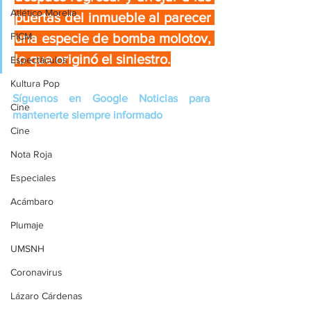
Atlético Morelia
puertas del inmueble al parecer 
una especie de bomba molotov, 
FICM
lo que originó el siniestro.
Espectáculos
Kultura Pop
Síguenos en Google Noticias para 
Cine
mantenerte siempre informado
Cine
Nota Roja
Especiales
Acámbaro
Plumaje
UMSNH
Coronavirus
Lázaro Cárdenas