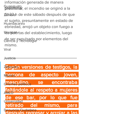
información generada de manera 
Guanajuato
preliminar
, el incendio se originó a la 
01:33 h de este sábado después de que 
Zamora
el sujeto, presuntamente en estado de 
Huandacareo
ebriedad, arrojó un objeto con fuego a 
Uruapan
las puertas del establecimiento, luego 
de ser expulsado por elementos del 
Ciencia y Tecnología
mismo.
Viral
Justicia
Según versiones de testigos, la 
Zitácuaro
persona de aspecto joven, 
México
masculino, se encontraba 
Chismes políticos
faltándole al respeto a mujeres 
AMLO
de ese bar, por lo que fue 
Universidad
retirado del mismo, para 
Denuncia Ciudadana
después regresar y arrojar a las 