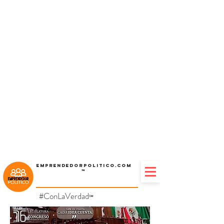
Emprendedorpolitico.com
™
#ConLaVerdad
℠