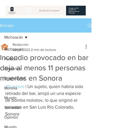
Entrada
Michoacán
Redacción
Michoacán
22 jul 2023
2 min de lectura
Incendio provocado en bar
Política
deja al menos 11 personas
Deportes
muertas en Sonora
Empresarial
#Sucesos
 | Un sujeto, quien habría sido 
Morelia
retirado del bar, arrojó un una especie 
Mundo
de bomba molotov, lo que originó el 
siniestro en San Luis Río Colorado, 
Sociedad
Sonora
Opinión
Mundo