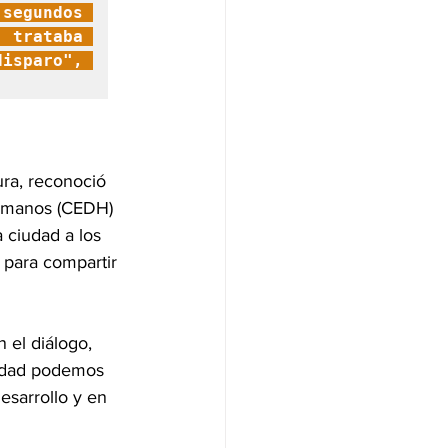
segundos 
 trataba 
sparo", 
ura, reconoció 
Humanos (CEDH) 
 ciudad a los 
 para compartir 
 el diálogo, 
iedad podemos 
esarrollo y en 