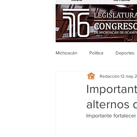
Michoacán
Política
Deportes
Redacción
12 may 
Michoacán
Nacionales
Importan
alternos 
Legislativo
Seguridad
E
Importante fortalecer
Uruapan
Ciencia y Tecnologí