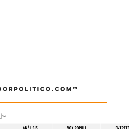
dorpolitico.com™
d
℠
ANÁLISIS
VOX POPULI
ENTRET