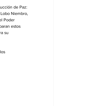
rucción de Paz: 
l Lobo Niembro, 
el Poder 
paran estos 
ra su 
los 