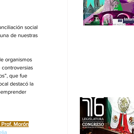
ciliación social 
una de nuestras 
 de organismos 
 controversias 
os”, que fue 
cal destacó la 
o emprender 
l Prof. Morón
lia