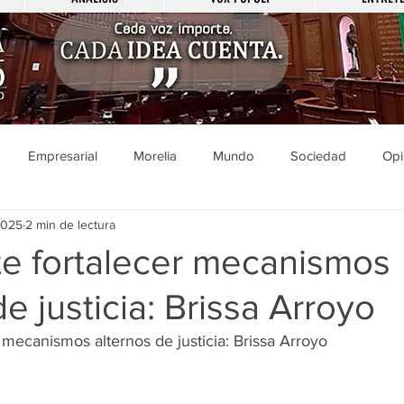
Empresarial
Morelia
Mundo
Sociedad
Opi
2025
2 min de lectura
Sucesos
Entretenimiento
Cultura
Economía
Pol
te fortalecer mecanismos
de justicia: Brissa Arroyo
ducación
Salud
Gobierno
Guanajuato
Zamora
 mecanismos alternos de justicia: Brissa Arroyo
a
Viral
Justicia
Zitácuaro
México