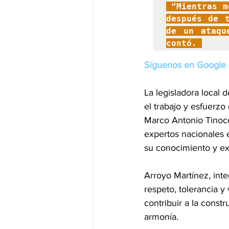
 “Mientras m
después de t
de un ataqu
contó. 
Síguenos en Google 
La legisladora local 
el trabajo y esfuerz
Marco Antonio Tinoco 
expertos nacionales 
su conocimiento y ex
Arroyo Martínez, int
respeto, tolerancia 
contribuir a la const
armonía.