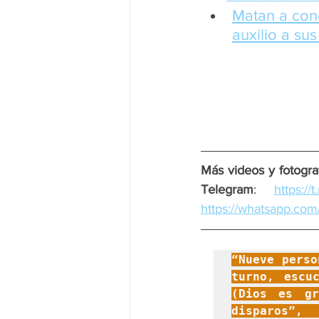
Matan a con
auxilio a s
Más videos y fotograf
Telegram
: 
https:/
https://whatsapp.
“Nueve perso
turno, escu
(Dios es gr
disparos”,