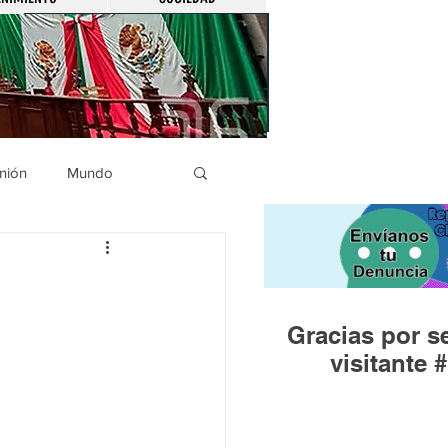
nión
Mundo
icíaca
Municipios
Gracias por se
Huandacareo
visitante #