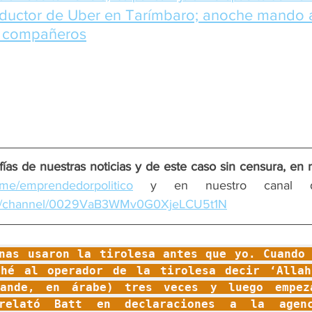
ductor de Uber en Tarímbaro; anoche mando 
us compañeros
ías de nuestras noticias y de este caso sin censura, en 
/t.me/emprendedorpolitico
com/channel/0029VaB3WMv0G0XjeLCU5t1N
nas usaron la tirolesa antes que yo. Cuando 
ché al operador de la tirolesa decir ‘Allahu
ande, en árabe) tres veces y luego empeza
 relató Batt en declaraciones a la agenc