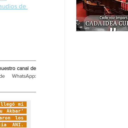
audios de 
nuestro canal de 
 y en nuestro canal de WhatsApp: 
llegó mi 
 Akbar’ 
ron los 
ia ANI. 