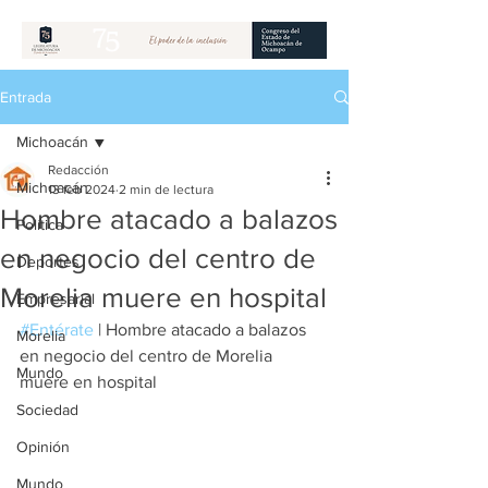
Entrada
Michoacán
Redacción
Michoacán
13 feb 2024
2 min de lectura
Hombre atacado a balazos
Política
en negocio del centro de
Deportes
Morelia muere en hospital
Empresarial
#Entérate
 | Hombre atacado a balazos 
Morelia
en negocio del centro de Morelia 
Mundo
muere en hospital
Sociedad
Opinión
Mundo