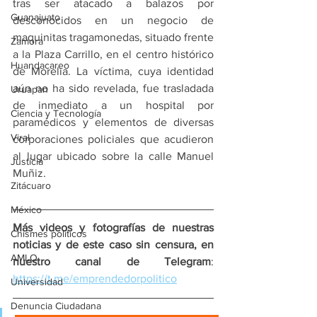
tras ser atacado a balazos por 
Guanajuato
desconocidos en un negocio de 
maquinitas tragamonedas, situado frente 
Zamora
a la Plaza Carrillo, en el centro histórico 
Huandacareo
de Morelia. La víctima, cuya identidad 
aún no ha sido revelada, fue trasladada 
Uruapan
de inmediato a un hospital por 
Ciencia y Tecnología
paramédicos y elementos de diversas 
Viral
corporaciones policiales que acudieron 
al lugar ubicado sobre la calle Manuel 
Justicia
Muñiz.
Zitácuaro
México
Más videos y fotografías de nuestras 
Chismes políticos
noticias y de este caso sin censura, en 
AMLO
nuestro canal de Telegram
: 
https://t.me/emprendedorpolitico
Universidad
Denuncia Ciudadana