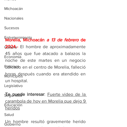
Michoacán
Nacionales
Sucesos
Entretenimiento
Morelia, Michoacán 
a 13 de febrero 
de 
2024.-
El hombre de aproximadamente 
Cultura
45 años que fue atacado a balazos la 
Economía
noche de este martes en un negocio 
Policíaca
ubicado en el centro de Morelia, falleció 
horas después cuando era atendido en 
Municipios
un hospital.
Legislativo
Te puede interesar
: 
Fuerte video de la 
Seguridad
carambola de hoy en Morelia que dejo 9 
Educación
heridos
Salud
Un hombre resultó gravemente herido 
Gobierno