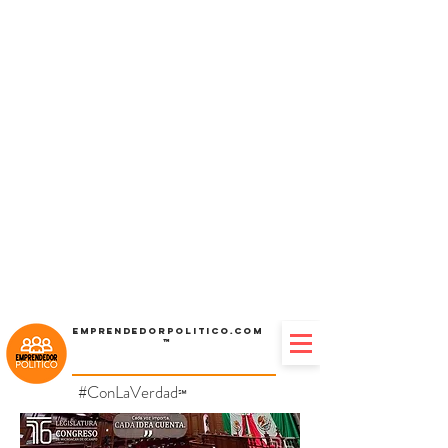
Emprendedorpolitico.com
™
#ConLaVerdad
℠