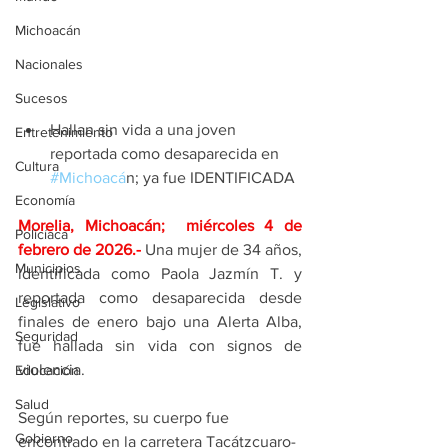
Michoacán
Nacionales
Sucesos
Hallan sin vida a una joven 
Entretenimiento
reportada como desaparecida en 
Cultura
#Michoaca
́n; ya fue IDENTIFICADA
Economía
Morelia, Michoacán;  miércoles 4 de 
Policíaca
febrero de 2026
.- 
Una mujer de 34 años, 
Municipios
identificada como Paola Jazmín T. y 
reportada como desaparecida desde 
Legislativo
finales de enero bajo una Alerta Alba, 
Seguridad
fue hallada sin vida con signos de 
violencia.
Educación
Salud
Según reportes, su cuerpo fue 
Gobierno
encontrado en la carretera Tacátzcuaro-