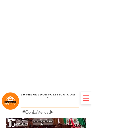
Emprendedorpolitico.com
™
#ConLaVerdad
℠