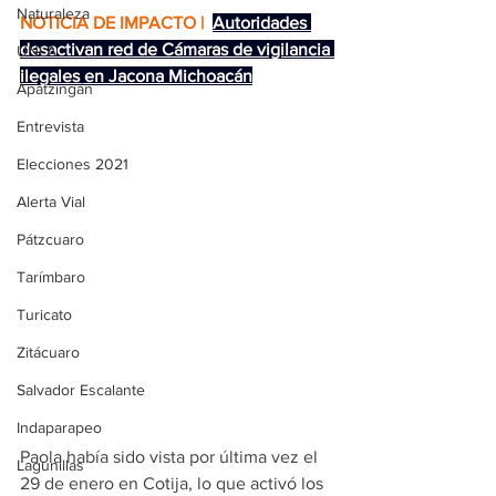
Naturaleza
NOTICIA DE IMPACTO | 
Autoridades 
desactivan red de Cámaras de vigilancia 
UNLA
ilegales en Jacona Michoacán
Apatzingán
Entrevista
Elecciones 2021
Alerta Vial
Pátzcuaro
Tarímbaro
Turicato
Zitácuaro
Salvador Escalante
Indaparapeo
Paola había sido vista por última vez el 
Lagunillas
29 de enero en Cotija, lo que activó los 