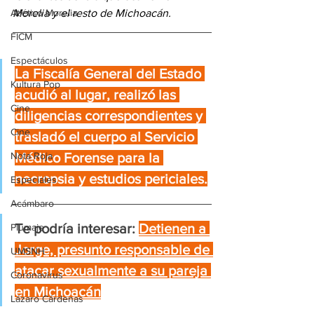
Atlético Morelia
Morelia y el resto de Michoacán.
FICM
Espectáculos
La Fiscalía General del Estado 
Kultura Pop
acudió al lugar, realizó las 
Cine
diligencias correspondientes y 
Cine
trasladó el cuerpo al Servicio 
Nota Roja
Médico Forense para la 
necropsia y estudios periciales.
Especiales
Acámbaro
Te podría interesar:
Detienen a 
Plumaje
Jorge, presunto responsable de 
UMSNH
atacar sexualmente a su pareja 
Coronavirus
en Michoacán
Lázaro Cárdenas