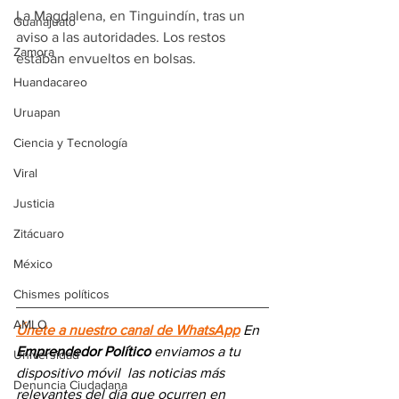
La Magdalena, en Tinguindín, tras un 
Guanajuato
aviso a las autoridades. Los restos 
Zamora
estaban envueltos en bolsas.
Huandacareo
Uruapan
Ciencia y Tecnología
Viral
Justicia
Zitácuaro
México
Chismes políticos
AMLO
Únete a nuestro canal de WhatsApp
 En 
Emprendedor Político
 enviamos a 
tu 
Universidad
dispositivo móvil 
las noticias más 
Denuncia Ciudadana
relevantes del día
 que ocurren en 