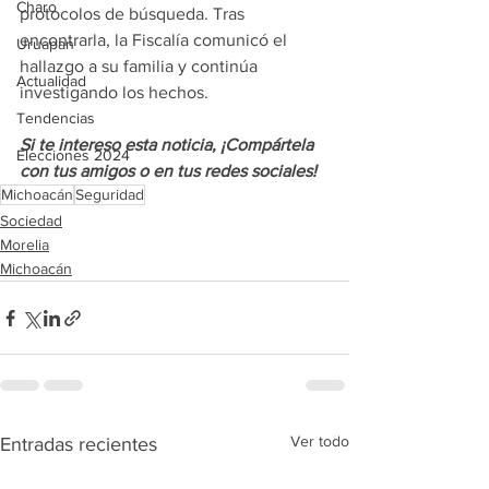
Charo
protocolos de búsqueda. Tras 
encontrarla, la Fiscalía comunicó el 
Uruapan
hallazgo a su familia y continúa 
Actualidad
investigando los hechos.
Tendencias
Si te intereso esta noticia, ¡Compártela 
Elecciones 2024
con tus amigos o en tus redes sociales!
Michoacán
Seguridad
Sociedad
Morelia
Michoacán
Ver todo
Entradas recientes