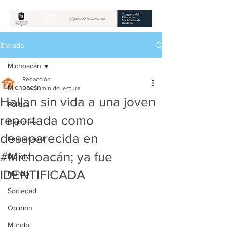
Entrada
Michoacán
Redacción
Michoacán
5 feb
1 min de lectura
Hallan sin vida a una joven
Política
reportada como
Deportes
desaparecida en
Empresarial
#Michoacán; ya fue
Morelia
IDENTIFICADA
Mundo
Sociedad
Opinión
Mundo