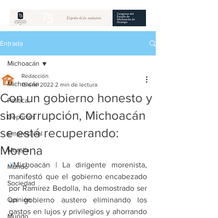
Entrada
Michoacán
Redacción
Michoacán
15 ene 2022
2 min de lectura
Con un gobierno honesto y
Política
sin corrupción, Michoacán
Deportes
se está recuperando:
Empresarial
Morena
Morelia
#
Michoacán | La dirigente morenista, 
Mundo
manifestó que el gobierno encabezado 
Sociedad
por Ramírez Bedolla, ha demostrado ser 
Opinión
un gobierno austero eliminando los 
gastos en lujos y privilegios y ahorrando 
Mundo