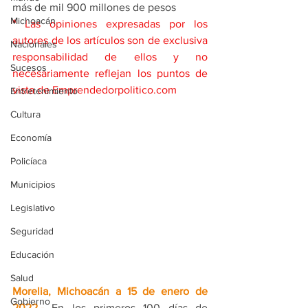
más de mil 900 millones de pesos
Michoacán
*
 Las opiniones expresadas por los 
autores de los artículos son de exclusiva 
Nacionales
responsabilidad de ellos y no 
Sucesos
necesariamente reflejan los puntos de 
vista de Emprendedorpolitico.com
Entretenimiento
Cultura
Economía
Policíaca
Municipios
Legislativo
Seguridad
Educación
Salud
Morelia, Michoacán a 15 de enero de 
Gobierno
2022
.- 
En los primeros 100 días de 