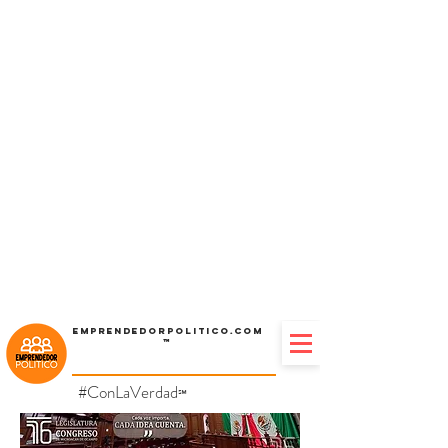
Emprendedorpolitico.com
™
#ConLaVerdad
℠