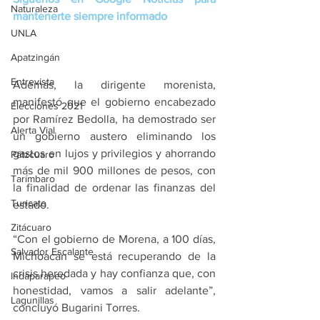
Naturaleza
mantenerte siempre informado
UNLA
Apatzingán
Entrevista
Además, la dirigente morenista, 
manifestó que el gobierno encabezado 
Elecciones 2021
por Ramírez Bedolla, ha demostrado ser 
Alerta Vial
un gobierno austero eliminando los 
gastos en lujos y privilegios y ahorrando 
Pátzcuaro
más de mil 900 millones de pesos, con 
Tarímbaro
la finalidad de ordenar las finanzas del 
Turicato
estado.
Zitácuaro
“Con el gobierno de Morena, a 100 días, 
Salvador Escalante
Michoacán se está recuperando de la 
crisis heredada y hay confianza que, con 
Indaparapeo
honestidad, vamos a salir adelante”, 
Lagunillas
concluyó Bugarini Torres.