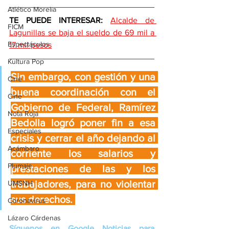
Atlético Morelia
TE PUEDE INTERESAR: 
Alcalde de 
FICM
Lagunillas se baja el sueldo de 69 mil a 
Espectáculos
17 mil pesos
Kultura Pop
Sin embargo, con gestión y una 
Cine
buena coordinación con el 
Cine
Gobierno de Federal, Ramírez 
Nota Roja
Bedolla logró poner fin a esa 
Especiales
crisis y cerrar el año dejando al 
Acámbaro
corriente los salarios y 
Plumaje
prestaciones de las y los 
trabajadores, para no violentar 
UMSNH
sus derechos. 
Coronavirus
Lázaro Cárdenas
Síguenos en Google Noticias para 