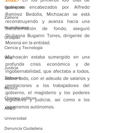
gobierno encabezados por Alfredo 
Guanajuato
Ramírez Bedolla, Michoacán se está 
Zamora
reconstruyendo y avanza hacia una 
Huandacareo
transformación de fondo, aseguró 
Giulianna Bugarini Torres, dirigente de 
Uruapan
Morena en la entidad. 
Ciencia y Tecnología
Michoacán estaba sumergido en una 
Viral
profunda crisis económica y de 
Justicia
ingobernabilidad, que afectaba a todos, 
Zitácuaro
sobre todo, con el adeudo de salarios y 
prestaciones a los trabajadores del 
México
gobierno, el magisterio y los poderes 
Chismes políticos
legislativo y judicial, así como a los 
organismos autónomos.
AMLO
Universidad
Denuncia Ciudadana