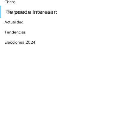
Charo
Te puede interesar:
Uruapan
Actualidad
Tendencias
Elecciones 2024