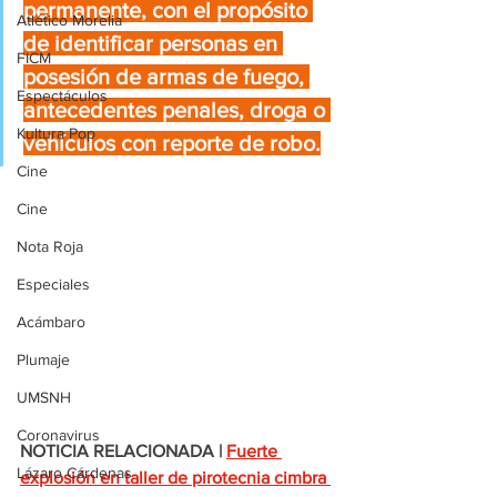
permanente, con el propósito 
Atlético Morelia
de identificar personas en 
FICM
posesión de armas de fuego, 
Espectáculos
antecedentes penales, droga o 
Kultura Pop
vehículos con reporte de robo.
Cine
Cine
Nota Roja
Especiales
Acámbaro
Plumaje
UMSNH
Coronavirus
NOTICIA RELACIONADA |
Fuerte 
Lázaro Cárdenas
explosión en taller de pirotecnia cimbra 