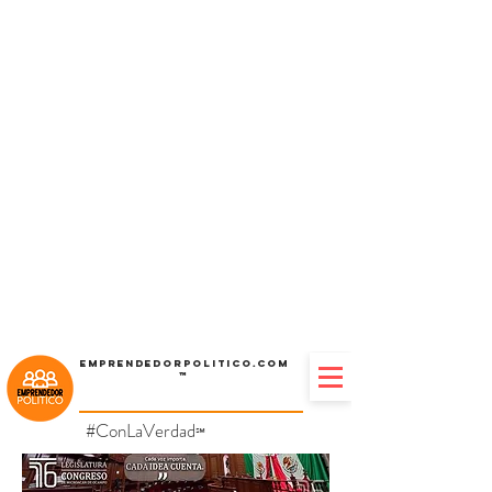
Emprendedorpolitico.com
™
#ConLaVerdad
℠