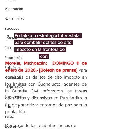
Michoacán
Nacionales
Sucesos
Fortalecen estrategia interestatal 
Entretenimiento
para combatir delitos de alto 
Cultura
impacto en la frontera de 
#Michoacán
 con 
#Guanajuato
Economía
Morelia, Michoacán;  DOMINGO 11 de 
Policíaca
enero de 2026
.- [Boletín de prensa]
 Para 
combatir los delitos de alto impacto en 
Municipios
los límites con Guanajuato, agentes de 
Legislativo
la Guardia Civil reforzaron las tareas 
Seguridad
operativas y disuasivas en Puruándiro, a 
fin de garantizar entornos de paz para la 
Educación
población.
Salud
Derivado de las recientes mesas de 
Gobierno