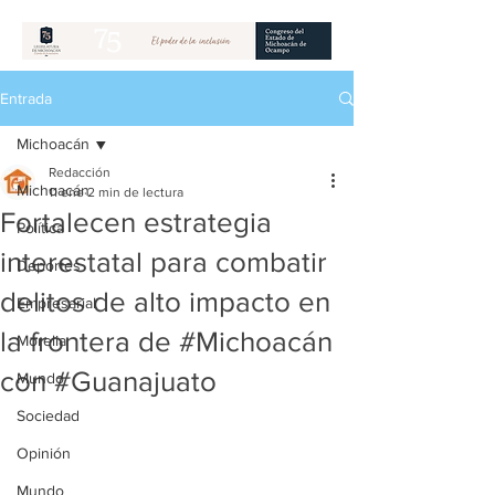
Entrada
Michoacán
Redacción
Michoacán
11 ene
2 min de lectura
Fortalecen estrategia
Política
interestatal para combatir
Deportes
delitos de alto impacto en
Empresarial
la frontera de #Michoacán
Morelia
con #Guanajuato
Mundo
Sociedad
Opinión
Mundo