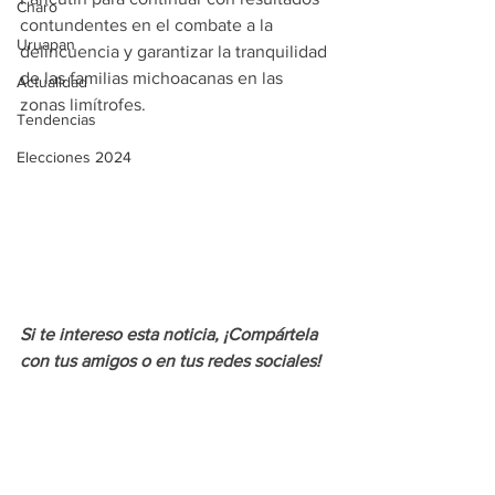
Charo
contundentes en el combate a la 
Uruapan
delincuencia y garantizar la tranquilidad 
de las familias michoacanas en las 
Actualidad
zonas limítrofes.
Tendencias
Elecciones 2024
Si te intereso esta noticia, ¡Compártela 
con tus amigos o en tus redes sociales!