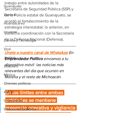
trabajo entre autoridades de la 
Guanajuato
Secretaría de Seguridad Pública (SSP) y 
Zamora
de la Policía estatal de Guanajuato, se 
acordó el fortalecimiento de la 
Huandacareo
estrategia interestatal; lo anterior, en 
Uruapan
estrecha coordinación con la Secretaría 
de la Defensa Nacional (Defensa).
Ciencia y Tecnología
Viral
Únete a nuestro canal de WhatsApp
 En 
Justicia
Emprendedor Político
 enviamos a 
tu 
dispositivo móvil 
las noticias más 
Zitácuaro
relevantes del día
 que ocurren en 
México
Morelia y el resto de Michoacán.
Chismes políticos
AMLO
En los límites entre ambas 
entidades se mantiene 
Universidad
presencia operativa y vigilancia 
Denuncia Ciudadana