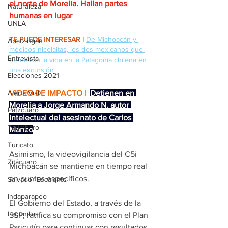
el norte de Morelia. Hallan partes 
Naturaleza
humanas en lugar
UNLA
TE PUEDE INTERESAR |
De Michoacán y 
Apatzingán
médicos nicolaitas, los dos mexicanos que 
Entrevista
perdieron la vida en la Patagonia chilena en 
una excursión
Elecciones 2021
Alerta Vial
VIDEO DE IMPACTO | 
Detienen en 
Morelia a Jorge Armando N. autor 
Pátzcuaro
intelectual del asesinato de Carlos 
Tarímbaro
Manzo
Turicato
Asimismo, la videovigilancia del C5i 
Zitácuaro
Michoacán se mantiene en tiempo real 
en puntos específicos.
Salvador Escalante
Indaparapeo
El Gobierno del Estado, a través de la 
Lagunillas
SSP, ratifica su compromiso con el Plan 
Paricutín para continuar con resultados 