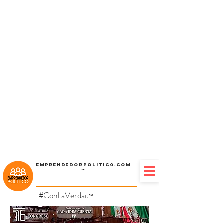
Emprendedorpolitico.com
™
#ConLaVerdad
℠