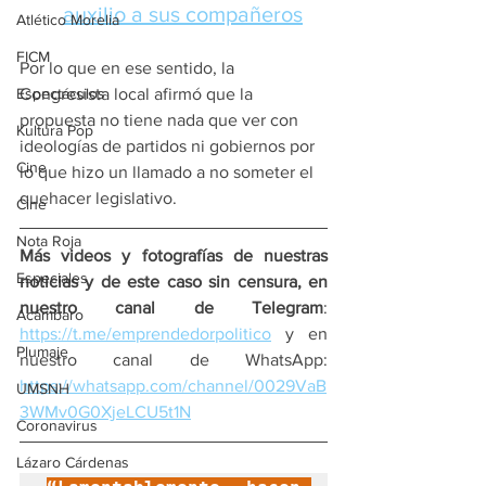
auxilio a sus compañeros
Atlético Morelia
FICM
Por lo que en ese sentido, la 
Espectáculos
Congresista local afirmó que la 
propuesta no tiene nada que ver con 
Kultura Pop
ideologías de partidos ni gobiernos por 
Cine
lo que hizo un llamado a no someter el 
quehacer legislativo.
Cine
Nota Roja
Más videos y fotografías de nuestras 
Especiales
noticias y de este caso sin censura, en 
nuestro canal de Telegram
: 
Acámbaro
https://t.me/emprendedorpolitico
 y en 
Plumaje
nuestro canal de WhatsApp: 
https://whatsapp.com/channel/0029VaB
UMSNH
3WMv0G0XjeLCU5t1N
Coronavirus
Lázaro Cárdenas