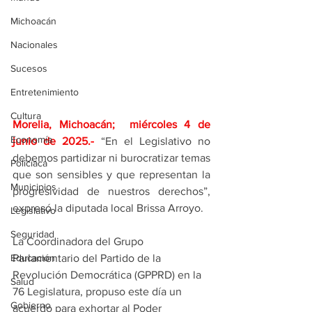
Michoacán
Nacionales
Sucesos
Entretenimiento
Cultura
Morelia, Michoacán;  miércoles 4 de 
Economía
junio de 2025
.- 
“En el Legislativo no 
debemos partidizar ni burocratizar temas 
Policíaca
que son sensibles y que representan la 
Municipios
progresividad de nuestros derechos”,  
expresó la diputada local Brissa Arroyo. 
Legislativo
Seguridad
La Coordinadora del Grupo 
Educación
Parlamentario del Partido de la 
Revolución Democrática (GPPRD) en la 
Salud
76 Legislatura, propuso este día un 
Gobierno
acuerdo para exhortar al Poder 