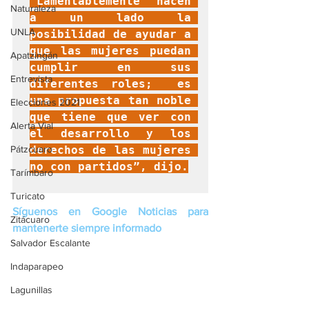
“Lamentablemente hacen 
Naturaleza
a un lado la 
UNLA
posibilidad de ayudar a 
que las mujeres puedan 
Apatzingán
cumplir en sus 
Entrevista
diferentes roles;  es 
una propuesta tan noble 
Elecciones 2021
que tiene que ver con 
Alerta Vial
el desarrollo y los 
Pátzcuaro
derechos de las mujeres 
no con partidos”, dijo.
Tarímbaro
Turicato
Síguenos en Google Noticias para 
Zitácuaro
mantenerte siempre informado
Salvador Escalante
Indaparapeo
Lagunillas