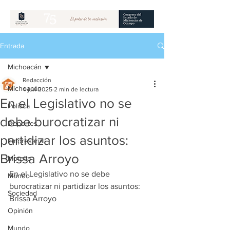
Entrada
Michoacán
Redacción
Michoacán
4 jun 2025
2 min de lectura
En el Legislativo no se
Política
debe burocratizar ni
Deportes
partidizar los asuntos:
Empresarial
Brissa Arroyo
Morelia
En el Legislativo no se debe 
Mundo
burocratizar ni partidizar los asuntos: 
Sociedad
Brissa Arroyo
Opinión
Mundo