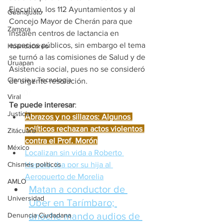
Ejecutivo, los 112 Ayuntamientos y al 
Guanajuato
Concejo Mayor de Cherán para que 
Zamora
instalen centros de lactancia en 
espacios públicos, sin embargo el tema 
Huandacareo
se turnó a las comisiones de Salud y de 
Uruapan
Asistencia social, pues no se consideró 
Ciencia y Tecnología
de urgente resolución.
00:10/
Viral
Te puede interesar
:
Justicia
Abrazos y no sillazos: Algunos 
políticos rechazan actos violentos 
Zitácuaro
contra el Prof. Morón
México
Localizan sin vida a Roberto 
Chismes políticos
Herrera, iba por su hija al 
Aeropuerto de Morelia
AMLO
Matan a conductor de 
Universidad
Uber en Tarímbaro; 
anoche mando audios de 
Denuncia Ciudadana