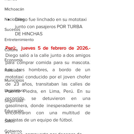
Michoacán
Diego fue linchado en su mototaxi 
Nacionales
junto con pasajeros POR TURBA 
Sucesos
DE HINCHAS 
Entretenimiento
Perú;  jueves 5 de febrero de 2026
.- 
Cultura
Diego salió a la calle junto a dos amigos 
Economía
para comprar comida para su mascota. 
Los tres hombres, a bordo de un 
Policíaca
mototaxi conducido por el joven chofer 
Municipios
de 23 años, transitaban las calles de 
Legislativo
Puente Piedra, en Lima, Perú. En su 
recorrido, se detuvieron en una 
Seguridad
gasolinera, donde inesperadamente se 
Educación
encontraron con una multitud de 
barristas de un equipo de fútbol.
Salud
Gobierno