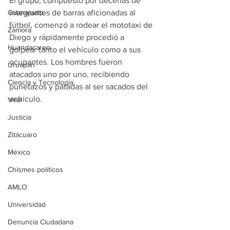
El grupo, compuesto por decenas de 
integrantes de barras aficionadas al 
Guanajuato
fútbol, comenzó a rodear el mototaxi de 
Zamora
Diego y rápidamente procedió a 
Huandacareo
golpear tanto el vehículo como a sus 
ocupantes. Los hombres fueron 
Uruapan
atacados uno por uno, recibiendo 
Ciencia y Tecnología
puñetazos y patadas al ser sacados del 
vehículo.
Viral
Justicia
Zitácuaro
México
Chismes políticos
AMLO
Universidad
Denuncia Ciudadana