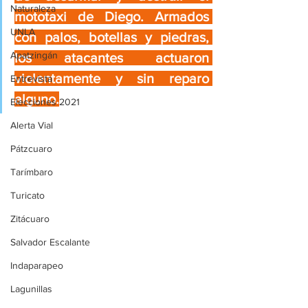
Naturaleza
mototaxi de Diego. Armados 
UNLA
con palos, botellas y piedras, 
Apatzingán
los atacantes actuaron 
violentamente y sin reparo 
Entrevista
alguno.
Elecciones 2021
Alerta Vial
Pátzcuaro
Tarímbaro
Turicato
Zitácuaro
Salvador Escalante
Indaparapeo
Lagunillas