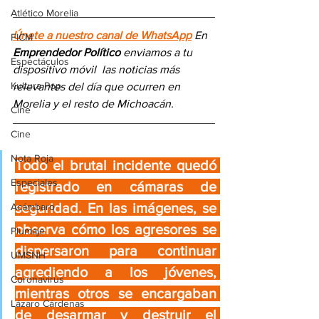
Atlético Morelia
Únete a nuestro canal de WhatsApp
 En 
FICM
Emprendedor Político
 enviamos a 
tu 
Espectáculos
dispositivo móvil 
las noticias más 
Kultura Pop
relevantes del día
 que ocurren en 
Morelia y el resto de Michoacán.
Cine
Cine
Nota Roja
Todo el brutal incidente quedó 
Especiales
registrado en cámaras de 
seguridad. En las imágenes, se 
Acámbaro
observa cómo los agresores se 
Plumaje
dispersaron para continuar 
UMSNH
agrediendo a los jóvenes, 
Coronavirus
mientras otros se encargaban 
Lázaro Cárdenas
de desarmar y destruir el 