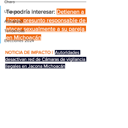
Charo
Te podría interesar:
Detienen a 
Uruapan
Jorge, presunto responsable de 
Actualidad
atacar sexualmente a su pareja 
Tendencias
en Michoacán
Elecciones 2024
NOTICIA DE IMPACTO | 
Autoridades 
desactivan red de Cámaras de vigilancia 
ilegales en Jacona Michoacán