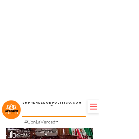
Emprendedorpolitico.com
™
#ConLaVerdad
℠