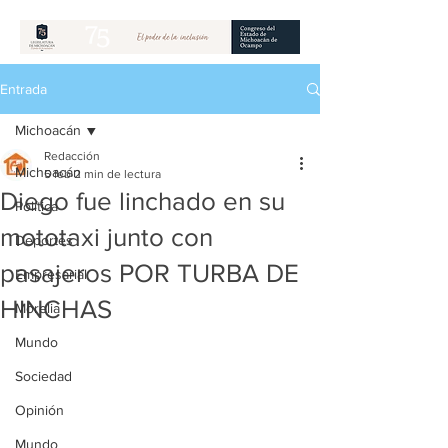
Entrada
Michoacán
Redacción
Michoacán
5 feb
2 min de lectura
Diego fue linchado en su
Política
mototaxi junto con
Deportes
pasajeros POR TURBA DE
Empresarial
HINCHAS
Morelia
Mundo
Sociedad
Opinión
Mundo