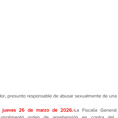
dor, presunto responsable de abusar sexualmente de una
n; jueves 26 de marzo de 2026
.-
La Fiscalía General
umplimentó orden de aprehensión en contra del 