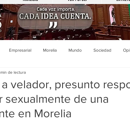
Empresarial
Morelia
Mundo
Sociedad
Opi
 min de lectura
Sucesos
Entretenimiento
Cultura
Economía
Pol
 a velador, presunto resp
r sexualmente de una
ducación
Salud
Gobierno
Guanajuato
Zamora
nte en Morelia
a
Viral
Justicia
Zitácuaro
México