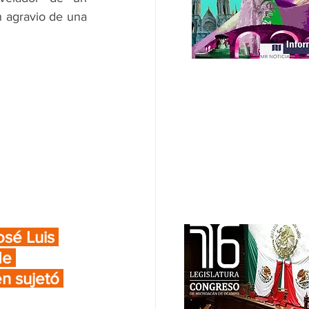
n agravio de una 
osé Luis 
de 
n sujetó 