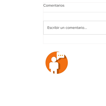
Comentarios
Escribir un comentario...
Fase CRÍTICA de Ciclones
Tropicales apenas iniciará en
México, según SMN
EMPRENDE
ENTRETENIM
NOTICIAS
ANÁLISIS
SOCIEDAD
CONTACTO
VOX POPULI