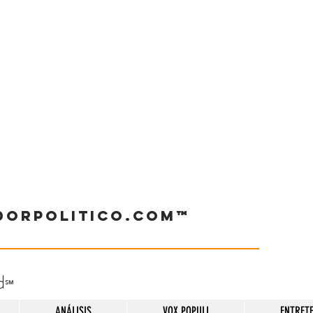
dorpolitico.com™
d
℠
ANÁLISIS
VOX POPULI
ENTRET