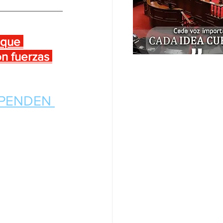
 que 
on fuerzas 
SPENDEN 