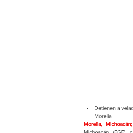
Detienen a vela
Morelia
Morelia, Michoacá
Michoacán (FGE) c