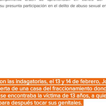
su presunta participación en el delito de abuso sexual e
 las indagatorias, el 13 y 14 de febrero, J
uerta de una casa del fraccionamiento don
 se encontraba la víctima de 13 años, a quie
 para después tocar sus genitales. 