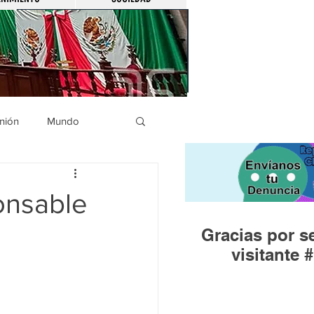
nión
Mundo
icíaca
Municipios
onsable
Gracias por se
Huandacareo
visitante #