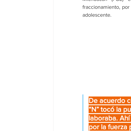
fraccionamiento, por 
adolescente. 
De acuerdo con
“N” tocó la p
laboraba. Ahí
por la fuerza