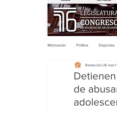
Michoacán
Política
Deportes
Redacción
26 mar
1
Michoacán
Nacionales
Detienen
de abusa
Legislativo
Seguridad
E
adolesce
Uruapan
Ciencia y Tecnologí