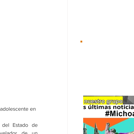
Desde el 01/Ene/2
Te
recomenda
 adolescente en 
 del Estado de 
velador de un 