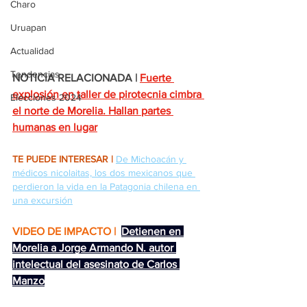
Charo
Uruapan
Actualidad
Tendencias
NOTICIA RELACIONADA |
Fuerte 
explosión en taller de pirotecnia cimbra 
Elecciones 2024
el norte de Morelia. Hallan partes 
humanas en lugar
TE PUEDE INTERESAR |
De Michoacán y 
médicos nicolaitas, los dos mexicanos que 
perdieron la vida en la Patagonia chilena en 
una excursión
VIDEO DE IMPACTO | 
Detienen en 
Morelia a Jorge Armando N. autor 
intelectual del asesinato de Carlos 
Manzo