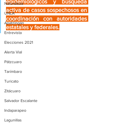
epidemiológicos y búsqueda 
Naturaleza
activa de casos sospechosos en 
UNLA
coordinación con autoridades 
Apatzingán
estatales y federales.
Entrevista
Elecciones 2021
Alerta Vial
Pátzcuaro
Tarímbaro
Turicato
Zitácuaro
Salvador Escalante
Indaparapeo
Lagunillas