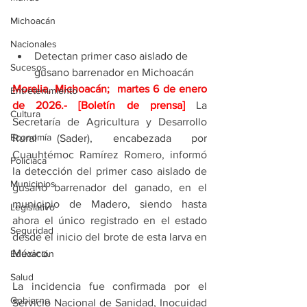
Michoacán
Nacionales
Detectan primer caso aislado de 
Sucesos
gusano barrenador en Michoacán
Morelia, Michoacán;  martes 6 de enero 
Entretenimiento
de 2026
.- [Boletín de prensa] 
La 
Cultura
Secretaría de Agricultura y Desarrollo 
Economía
Rural (Sader), encabezada por 
Cuauhtémoc Ramírez Romero, informó 
Policíaca
la detección del primer caso aislado de 
Municipios
gusano barrenador del ganado, en el 
municipio de Madero, siendo hasta 
Legislativo
ahora el único registrado en el estado 
Seguridad
desde el inicio del brote de esta larva en 
México.
Educación
Salud
La incidencia fue confirmada por el 
Gobierno
Servicio Nacional de Sanidad, Inocuidad 