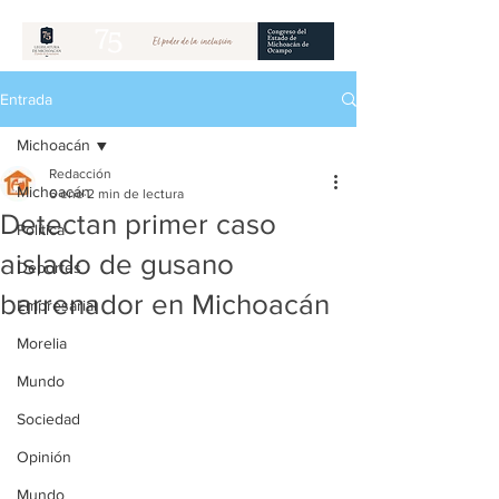
Entrada
Michoacán
Redacción
Michoacán
6 ene
2 min de lectura
Detectan primer caso
Política
aislado de gusano
Deportes
barrenador en Michoacán
Empresarial
Morelia
Mundo
Sociedad
Opinión
Mundo