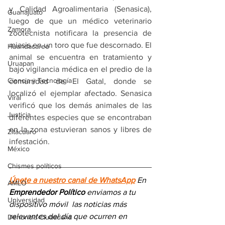
y Calidad Agroalimentaria (Senasica), 
Guanajuato
luego de que un médico veterinario 
Zamora
zootecnista notificara la presencia de 
miasis en un toro que fue descornado. El 
Huandacareo
animal se encuentra en tratamiento y 
Uruapan
bajo vigilancia médica en el predio de la 
Ciencia y Tecnología
comunidad de El Gatal, donde se 
localizó el ejemplar afectado. Senasica 
Viral
verificó que los demás animales de las 
Justicia
diferentes especies que se encontraban 
en la zona estuvieran sanos y libres de 
Zitácuaro
infestación.
México
Chismes políticos
Únete a nuestro canal de WhatsApp
 En 
AMLO
Emprendedor Político
 enviamos a 
tu 
Universidad
dispositivo móvil 
las noticias más 
relevantes del día
 que ocurren en 
Denuncia Ciudadana