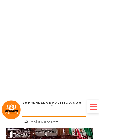
Emprendedorpolitico.com
™
#ConLaVerdad
℠