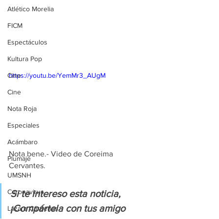
Atlético Morelia
FICM
Espectáculos
Kultura Pop
https://youtu.be/YemMr3_AUgM
Cine
Cine
Nota Roja
Especiales
Acámbaro
Nota bene.- Video de Coreima 
Plumaje
Cervantes.
UMSNH
Coronavirus
Si te intereso esta noticia, 
¡Compártela con tus amigo
Lázaro Cárdenas