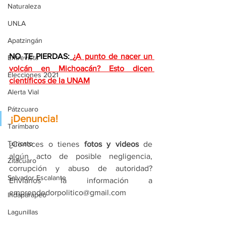
Naturaleza
UNLA
Apatzingán
NO TE PIERDAS:
¿A punto de nacer un 
Entrevista
volcán en Michoacán? Esto dicen 
Elecciones 2021
científicos de la UNAM
Alerta Vial
Pátzcuaro
¡Denuncia!
Tarímbaro
Turicato
¿Conoces o tienes 
fotos y videos
 de 
algún acto de posible negligencia, 
Zitácuaro
corrupción y abuso de autoridad? 
Salvador Escalante
Envíanos la información a 
emprendedorpolitico@gmail.com
Indaparapeo
Lagunillas