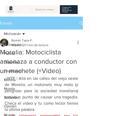
Entrada
Michoacán
Román Tapia F.
Michoacán
10 jul 2021
1 min de lectura
Morelia: Motociclista
Política
amenaza a conductor con
Deportes
un machete (+Video)
Empresarial
#
WTF | Allá en las calles del viejo oeste 
Morelia
de Morelia, un motoneto muy moto (y 
Mundo
peligroso para la sociedad moreliana) 
estuvo a punto de causar una tragedia. 
Sociedad
Checa el video y tu como lector tienes 
Opinión
la última palabra.
Mundo
* Las opiniones expresadas por los 