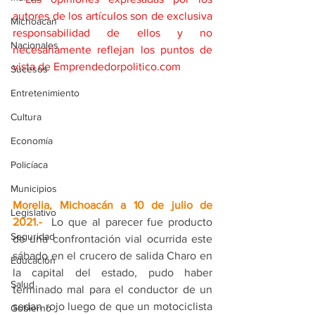
autores de los artículos son de exclusiva 
Michoacán
responsabilidad de ellos y no 
Nacionales
necesariamente reflejan los puntos de 
vista de Emprendedorpolitico.com
Sucesos
Entretenimiento
Cultura
Economía
Policíaca
Municipios
Morelia, Michoacán a 10 de julio de 
Legislativo
2021
.- 
 Lo que al parecer fue producto 
Seguridad
de una confrontación vial ocurrida este 
sábado en el crucero de salida Charo en 
Educación
la capital del estado, pudo haber 
Salud
terminado mal para el conductor de un 
sedan rojo luego de que un motociclista 
Gobierno