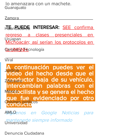
lo amenazara con un machete.
Guanajuato
Zamora
TE PUEDE INTERESAR: 
SEE confirma 
Huandacareo
regreso a clases presenciales en 
Uruapan
Michoacán; así serían los protocolos en 
la UMSNH.
Ciencia y Tecnología
Viral
A continuación puedes ver el 
Justicia
video del hecho desde que el 
conductor baja de su vehículo, 
Zitácuaro
intercambian palabras con el 
motocilista y se genera el hecho 
México
que fue evidenciado por otro 
Chismes políticos
conducto
AMLO
Síguenos en Google Noticias para 
mantenerte siempre informado
Universidad
Denuncia Ciudadana