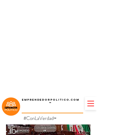
Emprendedorpolitico.com
™
#ConLaVerdad
℠