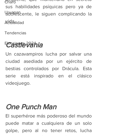
Charo
sus habilidades psíquicas pero ya de 
Uruapan
adolescente, le siguen complicando la 
vida. 
Actualidad
Tendencias
Elecciones 2024
Castlevania
Un cazavampiros lucha por salvar una 
ciudad asediada por un ejército de 
bestias controlados por Drácula. Esta 
serie está inspirado en el clásico 
videojuego. 
One Punch Man
El superhéroe más poderoso del mundo 
puede matar a cualquiera de un solo 
golpe, pero al no tener retos, lucha 