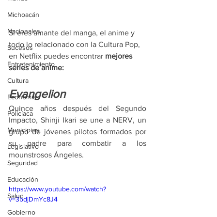
Michoacán
Nacionales
Si eres amante del manga, el anime y 
todo lo relacionado con la Cultura Pop, 
Sucesos
en Netflix puedes encontrar 
mejores 
Entretenimiento
series de anime:
Cultura
Evangelion
Economía
Quince años después del Segundo 
Policíaca
Impacto, Shinji Ikari se une a NERV, un 
Municipios
grupo de jóvenes pilotos formados por 
su padre para combatir a los 
Legislativo
mounstrosos Ángeles.
Seguridad
Educación
https://www.youtube.com/watch?
Salud
v=3bdjDmYc8J4
Gobierno