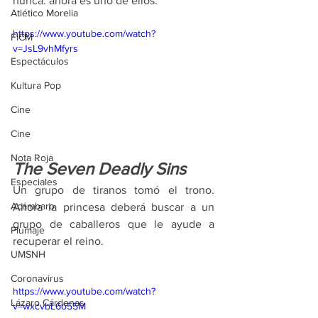
nunca: ahora es uno de ellos. 
Atlético Morelia
https://www.youtube.com/watch?
FICM
v=JsL9vhMfyrs
Espectáculos
Kultura Pop
Cine
Cine
Nota Roja
The Seven Deadly Sins
Especiales
Un grupo de tiranos tomó el trono. 
Acámbaro
Ahora la princesa deberá buscar a un 
grupo de caballeros que le ayude a 
Plumaje
recuperar el reino. 
UMSNH
Coronavirus
https://www.youtube.com/watch?
Lázaro Cárdenas
v=wxcvbL6o55M