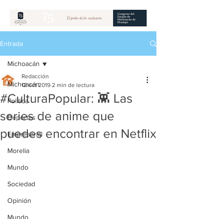
Entrada
Michoacán
Redacción
Michoacán
12 oct 2019
2 min de lectura
#CulturaPopular: 👾 Las
Política
series de anime que
Deportes
puedes encontrar en Netflix
Empresarial
Morelia
Mundo
Sociedad
Opinión
Mundo