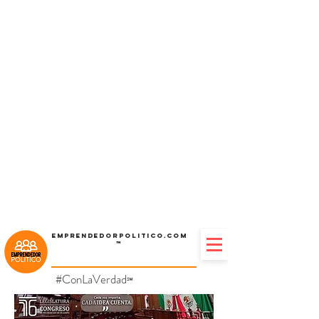
Emprendedorpolitico.com
™
#ConLaVerdad
℠