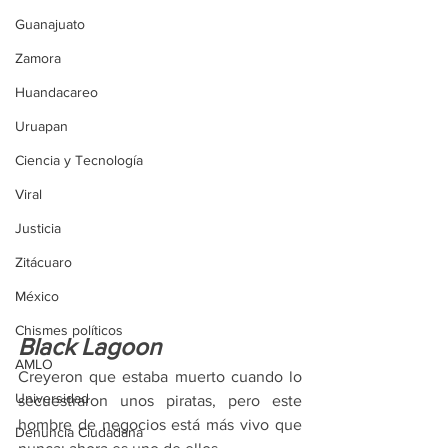
Guanajuato
Zamora
Huandacareo
Uruapan
Ciencia y Tecnología
Viral
Justicia
Zitácuaro
México
Chismes políticos
Black Lagoon
AMLO
Creyeron que estaba muerto cuando lo 
Universidad
secuestraron unos piratas, pero este 
hombre de negocios está más vivo que 
Denuncia Ciudadana