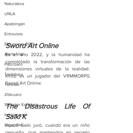
Naturaleza
UNLA
Apatzingán
Entrevista
Elecciones 2021
Sword Art Online
Alerta Vial
Es el año 2022, y la humanidad ha 
completado la transformación de las 
Pátzcuaro
dimensiones virtuales de la realidad. 
Tarímbaro
Kirito es un jugador del VRMMORPG 
Sword Art Online.
Turicato
Zitácuaro
Salvador Escalante
The Disastrous Life Of 
Indaparapeo
Saiki K
Lagunillas
Kusuo Saiki juró, cuando era un niño 
pequeño, que mantendría en secreto 