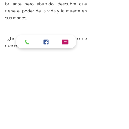
brillante pero aburrido, descubre que 
tiene el poder de la vida y la muerte en 
sus manos. 
 ¿Tienes otra sugerencia de otra serie 
que se nos haya pasado? 
Con información de Netflix, SanCine y 
Cultura Colectiva
Entretenimiento
Cultura
Kultura Pop