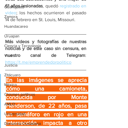
61 años lesionadas
, quedó 
registrado en 
Guanajuato
video
; los hechos ocurrieron el pasado 
Zamora
14 de febrero en St. Louis, Missouri.
Huandacareo
Uruapan
Más videos y fotografías de nuestras 
Ciencia y Tecnología
noticias y de este caso sin censura, en 
nuestro canal de Telegram
: 
Viral
https://t.me/emprendedorpolitico
Justicia
Zitácuaro
En las imágenes se aprecia 
México
cómo una camioneta, 
Chismes políticos
conducida por Monte 
AMLO
Henderson, de 22 años, pasa 
un semáforo en rojo en una 
Universidad
intersección, impacta a otro 
Denuncia Ciudadana