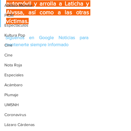
automóvil y arrolla a Laticha y 
Atlético Morelia
Alyssa, así como a las otras 
FICM
víctimas.
Espectáculos
Kultura Pop
Síguenos en Google Noticias para 
mantenerte siempre informado
Cine
Cine
Nota Roja
Especiales
Acámbaro
Plumaje
UMSNH
Coronavirus
Lázaro Cárdenas