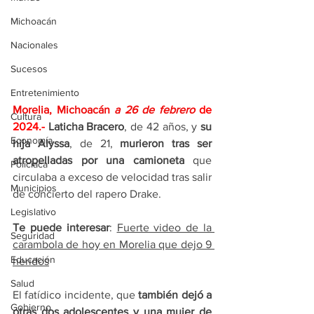
Michoacán
Nacionales
Sucesos
Entretenimiento
Morelia, Michoacán 
a 26 de febrero 
de 
Cultura
2024.- 
Laticha Bracero
, de 42 años, y 
su 
Economía
hija Alyssa
, de 21, 
murieron tras ser 
atropelladas por una camioneta
 que 
Policíaca
circulaba a exceso de velocidad tras salir 
Municipios
de concierto del rapero Drake.
Legislativo
Te puede interesar
: 
Fuerte video de la 
Seguridad
carambola de hoy en Morelia que dejo 9 
Educación
heridos
Salud
El fatídico incidente, que 
también dejó a 
Gobierno
otras dos adolescentes y una mujer de 