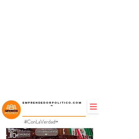
Emprendedorpolitico.com
™
#ConLaVerdad
℠