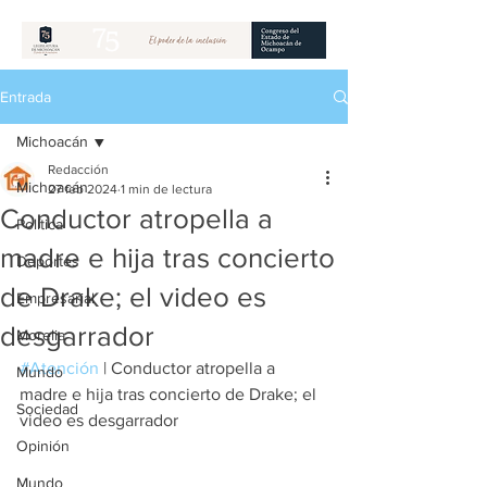
Entrada
Michoacán
Redacción
Michoacán
27 feb 2024
1 min de lectura
Conductor atropella a
Política
madre e hija tras concierto
Deportes
de Drake; el video es
Empresarial
desgarrador
Morelia
#Atención
 | Conductor atropella a 
Mundo
madre e hija tras concierto de Drake; el 
Sociedad
video es desgarrador
Opinión
Mundo