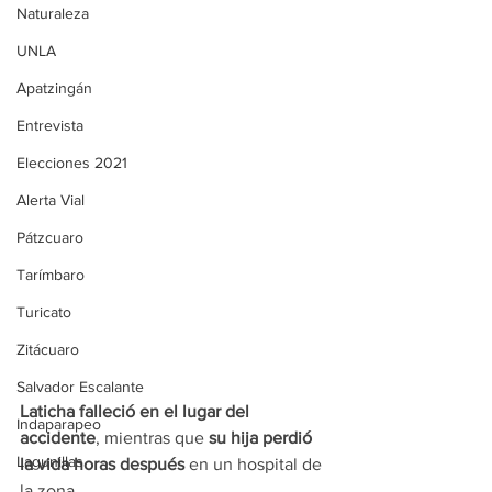
Naturaleza
UNLA
Apatzingán
Entrevista
Elecciones 2021
Alerta Vial
Pátzcuaro
Tarímbaro
Turicato
Zitácuaro
Salvador Escalante
Laticha falleció en el lugar del 
Indaparapeo
accidente
, mientras que 
su hija perdió 
Lagunillas
la vida horas después
 en un hospital de 
la zona. 