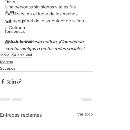
Charo
Una personas sin signos vitales fue 
Uruapan
localizada en el lugar de los hechos, 
sobre el túnel del distribuidor de salida 
Actualidad
a Quiroga.
Tendencias
Elecciones 2024
Si
 te intereso esta noticia, ¡Compártela 
con tus amigos o en tus redes sociales!
Morelia
Alerta Vial
Morelia
Sucesos
Ver todo
Entradas recientes