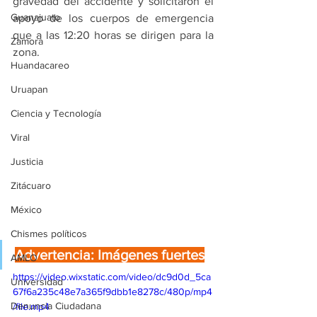
gravedad del accidente y solicitaron el 
Guanajuato
apoyo de los cuerpos de emergencia 
que a las 12:20 horas se dirigen para la 
Zamora
zona.
Huandacareo
Uruapan
Ciencia y Tecnología
Viral
Justicia
Zitácuaro
México
Chismes políticos
Advertencia: Imágenes fuertes
AMLO
https://video.wixstatic.com/video/dc9d0d_5ca
Universidad
67f6a235c48e7a365f9dbb1e8278c/480p/mp4
Denuncia Ciudadana
/file.mp4