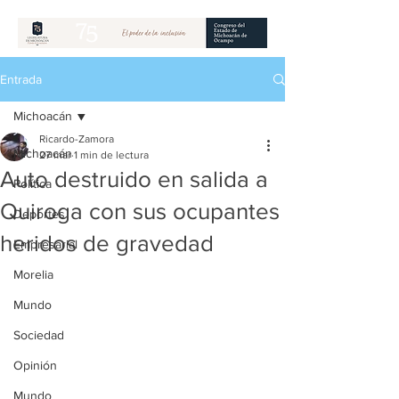
Entrada
Michoacán
Ricardo-Zamora
Michoacán
27 mar
1 min de lectura
Auto destruido en salida a
Política
Quiroga con sus ocupantes
Deportes
heridos de gravedad
Empresarial
Morelia
Mundo
Sociedad
Opinión
Mundo