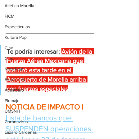
Atlético Morelia
FICM
Espectáculos
Kultura Pop
Cine
Te podría interesar:
Avión de la 
Cine
Fuerza Aérea Mexicana que 
Nota Roja
aterrizó esta tarde en el 
Aeropuerto de Morelia arriba 
Especiales
con fuerzas especiales
Acámbaro
Plumaje
NOTICIA DE IMPACTO | 
UMSNH
Lista de bancos que 
Coronavirus
SUSPENDEN operaciones 
Lázaro Cárdenas