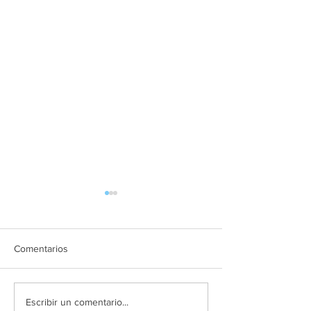
Comentarios
En Morelia un presunto
"Lo golpeaba, hu
Escribir un comentario...