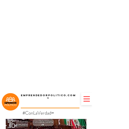
Emprendedorpolitico.com
™
#ConLaVerdad
℠