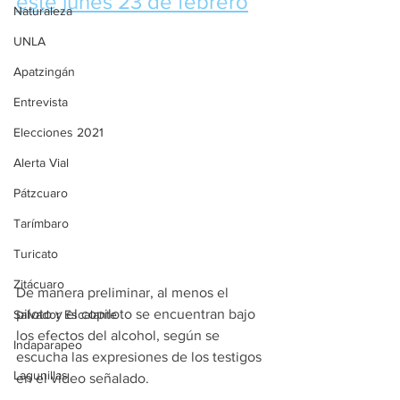
este lunes 23 de febrero
Naturaleza
UNLA
Apatzingán
Entrevista
Elecciones 2021
Alerta Vial
Pátzcuaro
Tarímbaro
Turicato
Zitácuaro
De manera preliminar, al menos el 
piloto y el copiloto se encuentran bajo 
Salvador Escalante
los efectos del alcohol, según se 
Indaparapeo
escucha las expresiones de los testigos 
Lagunillas
en el video señalado.