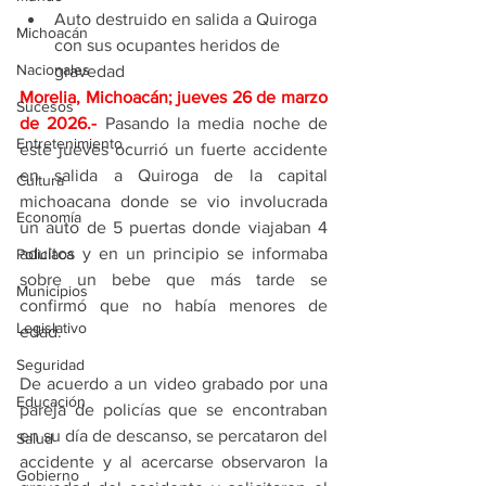
Auto destruido en salida a Quiroga 
Michoacán
con sus ocupantes heridos de 
Nacionales
gravedad
Morelia, Michoacán; jueves 26 de marzo 
Sucesos
de 2026
.- 
Pasando la media noche de 
Entretenimiento
este jueves ocurrió un fuerte accidente 
en salida a Quiroga de la capital 
Cultura
michoacana donde se vio involucrada 
Economía
un auto de 5 puertas donde viajaban 4 
adultos y en un principio se informaba 
Policíaca
sobre un bebe que más tarde se 
Municipios
confirmó que no había menores de 
Legislativo
edad.
Seguridad
De acuerdo a un video grabado por una 
Educación
pareja de policías que se encontraban 
en su día de descanso, se percataron del 
Salud
accidente y al acercarse observaron la 
Gobierno